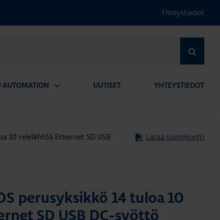
Yhteystiedot
HAE
U AUTOMATION
UUTISET
YHTEYSTIEDOT
Avaa
alavalikko
a 10 relelähtöä Ethernet SD USB
Lataa tuotekortti
 perusyksikkö 14 tuloa 10
hernet SD USB DC-syöttö