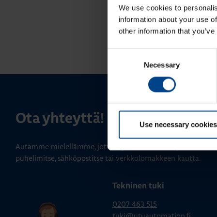
We use cookies to personalis
information about your use of
other information that you’ve
Consent
Necessary
Selection
Ota yhteyttä!
Use necessary cookies
Autamme mielellämme, jotta löydämme sinulle parhaan ratk
puhelimitse, sähköpostitse tai verkkolomakkeen kautta.
Tekninen tuki
0207 463 515
tuki@utuautomation.fi