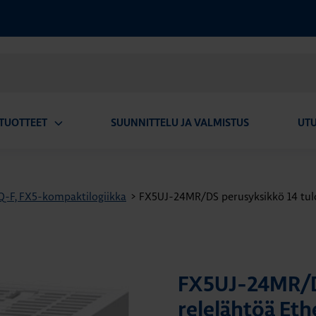
TUOTTEET
SUUNNITTELU JA VALMISTUS
UT
Avaa
alavalikko
Q-F, FX5-kompaktilogiikka
>
FX5UJ-24MR/DS perusyksikkö 14 tulo
FX5UJ-24MR/DS
relelähtöä Et