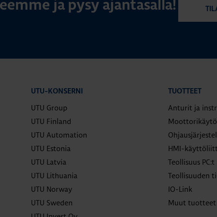
rjeemme ja pysy ajantasalla!
TIL
UTU-KONSERNI
TUOTTEET
UTU Group
Anturit ja ins
UTU Finland
Moottorikäytö
UTU Automation
Ohjausjärjeste
UTU Estonia
HMI-käyttölii
UTU Latvia
Teollisuus PC:t
UTU Lithuania
Teollisuuden ti
UTU Norway
IO-Link
UTU Sweden
Muut tuotteet
UTU Invest Oy