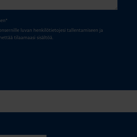
sen
*
nsernille luvan henkilötietojesi tallentamiseen ja
hettää tilaamaasi sisältöä.