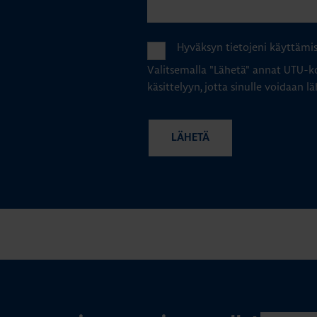
Hyväksyn tietojeni käyttämi
Valitsemalla "Lähetä" annat UTU-ko
käsittelyyn, jotta sinulle voidaan lä