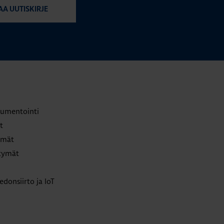
AA UUTISKIRJE
trumentointi
t
lmät
ttymät
edonsiirto ja IoT