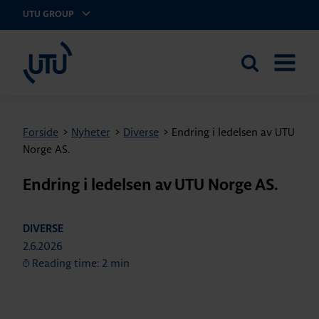
UTU GROUP
UTU Norge AS
Search
OPEN
the
MENU
site
Forside
>
Nyheter
>
Diverse
>
Endring i ledelsen av UTU
Norge AS.
Endring i ledelsen av UTU Norge AS.
DIVERSE
2.6.2026
Reading time: 2 min