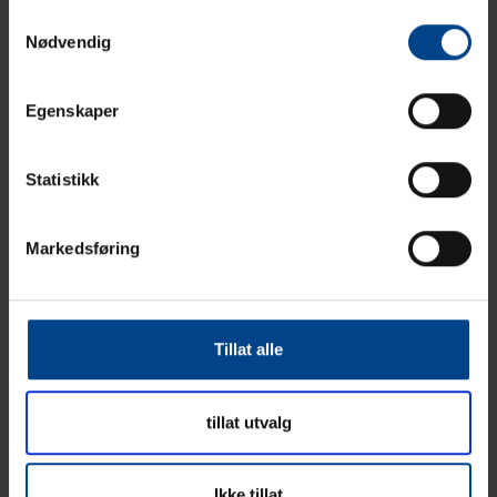
levere et bredt sortiment av varer fra
Samtykkevalg
bryterutstyr, tavler, kabelkanaler, gulvbokser
Nødvendig
og automatiseringssystemer for bygninger.
Egenskaper
Våre kunder er grossister, distribusjonsselskap,
elektriske entreprenører, tavlebyggere, OEM,
olje og gass, martim og industri.
Statistikk
Våre ansatte i UTU Norge har alle lang erfaring
Markedsføring
fra bransjen og vi er her for å hjelpe våre
kunder så ta gjerne kontakt om du lurer på
noe.
Tillat alle
tillat utvalg
Previous article
Next article
Ikke tillat