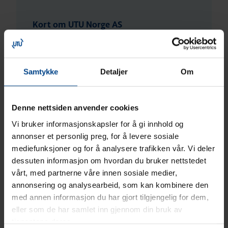
Kort om UTU Norge AS
UTU Norge AS ble etablert gjennom et
oppkjøp av Hager Systemer AS i april 2019.
Samtykke
Detaljer
Om
UTU Norge har en landsdekkende
salgsorganisasjon, eget lager med bredt
produktspekter og tett samarbeid med alle
Denne nettsiden anvender cookies
landsdekkende grossister.
Vi bruker informasjonskapsler for å gi innhold og
annonser et personlig preg, for å levere sosiale
Vi er fortsatt den eksklusive leverandøren av
mediefunksjoner og for å analysere trafikken vår. Vi deler
Hager materiell i Norge. Våre ansatte har høy
dessuten informasjon om hvordan du bruker nettstedet
teknisk kompetanse og lang erfaring fra
vårt, med partnerne våre innen sosiale medier,
elektrobransjen i Norge.
annonsering og analysearbeid, som kan kombinere den
med annen informasjon du har gjort tilgjengelig for dem,
UTU Norge samarbeider med ledende
eller som de har samlet inn gjennom din bruk av
europeisk produsenter. Det gjør at vi kan
tjenestene deres.