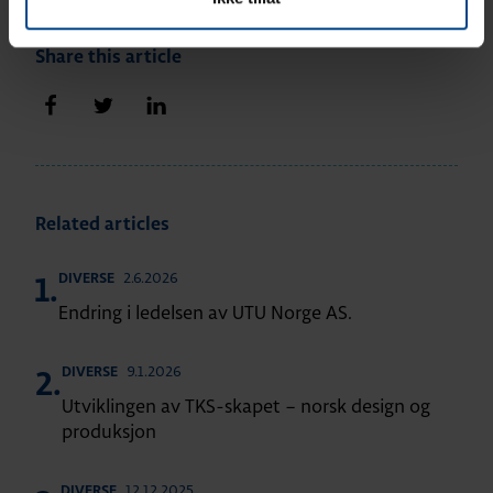
Share this article
Share on Facebook
Share on Twitter
Share on LinkedIn
Related articles
2.6.2026
DIVERSE
1.
Endring i ledelsen av UTU Norge AS.
9.1.2026
DIVERSE
2.
Utviklingen av TKS-skapet – norsk design og
produksjon
12.12.2025
DIVERSE