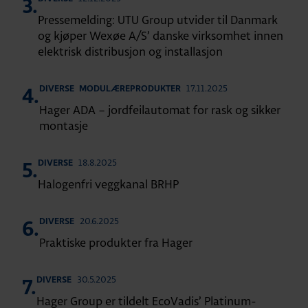
3.
Pressemelding: UTU Group utvider til Danmark
og kjøper Wexøe A/S’ danske virksomhet innen
elektrisk distribusjon og installasjon
17.11.2025
DIVERSE
MODULÆREPRODUKTER
4.
Hager ADA – jordfeilautomat for rask og sikker
montasje
18.8.2025
DIVERSE
5.
Halogenfri veggkanal BRHP
20.6.2025
DIVERSE
6.
Praktiske produkter fra Hager
30.5.2025
DIVERSE
7.
Hager Group er tildelt EcoVadis’ Platinum-