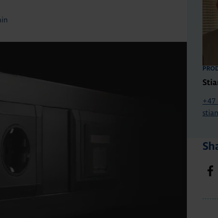
min
PROD
Stia
+47 
stia
Sha
S