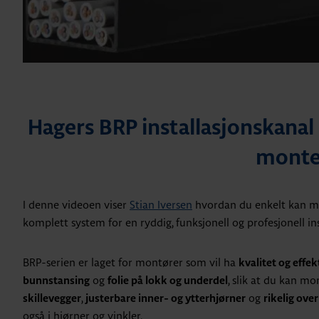
Hagers BRP installasjonskanal –
monte
I denne videoen viser
Stian Iversen
hvordan du enkelt kan mo
komplett system for en ryddig, funksjonell og profesjonell ins
BRP-serien er laget for montører som vil ha
kvalitet og effek
og
, slik at du kan m
bunnstansing
folie på lokk og underdel
,
og
skillevegger
justerbare inner- og ytterhjørner
rikelig ove
også i hjørner og vinkler.