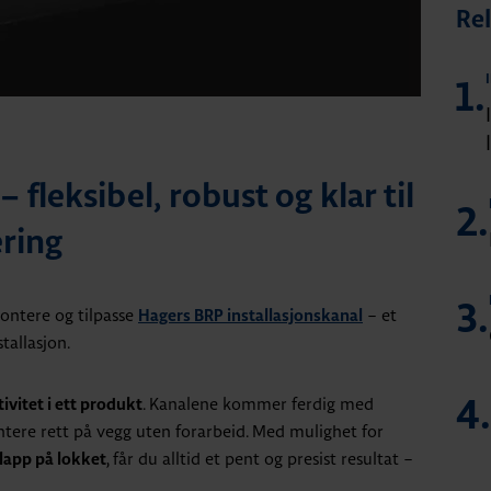
Rel
1.
 fleksibel, robust og klar til
2.
ring
3.
ntere og tilpasse
– et
Hagers BRP installasjonskanal
tallasjon.
. Kanalene kommer ferdig med
tivitet i ett produkt
4.
ontere rett på vegg uten forarbeid. Med mulighet for
, får du alltid et pent og presist resultat –
rlapp på lokket