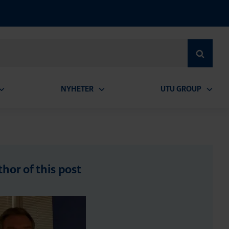
SEARCH
NYHETER
UTU GROUP
pen
Open
Open
ubmenu
submenu
subme
hor of this post