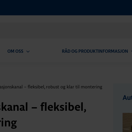
OM OSS
RÅD OG PRODUKTINFORMASJON
Open
O
submenu
s
asjonskanal – fleksibel, robust og klar til montering
Aut
kanal – fleksibel,
ring