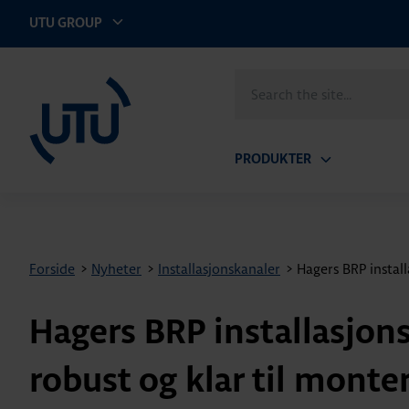
UTU GROUP
UTU Norge AS
Search
the
site
PRODUKTER
Open
submenu
Forside
>
Nyheter
>
Installasjonskanaler
>
Hagers BRP install
Hagers BRP installasjons
robust og klar til monte