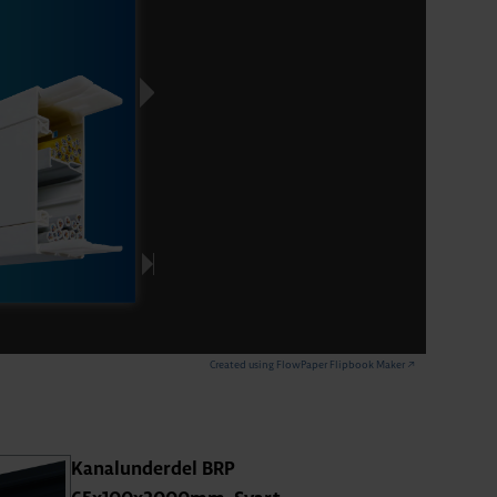
Created using FlowPaper Flipbook Maker ↗
Kanalunderdel BRP