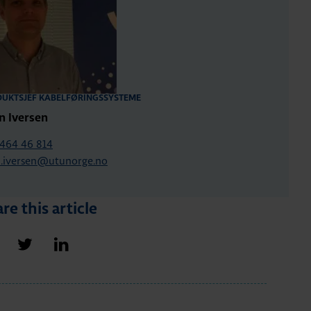
UKTSJEF KABELFØRINGSSYSTEME
n Iversen
464 46 814
n.iversen@utunorge.no
re this article
hare on Facebook
Share on Twitter
Share on LinkedIn