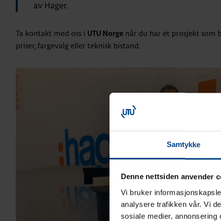
av Hager.
Ta kontakt med oss i
når du har et prosjekt som b
UTU Norge
priser, fargevalg eller teknisk bistand.
Samtykke
Denne nettsiden anvender c
Vi bruker informasjonskapsler
analysere trafikken vår. Vi 
sosiale medier, annonsering 