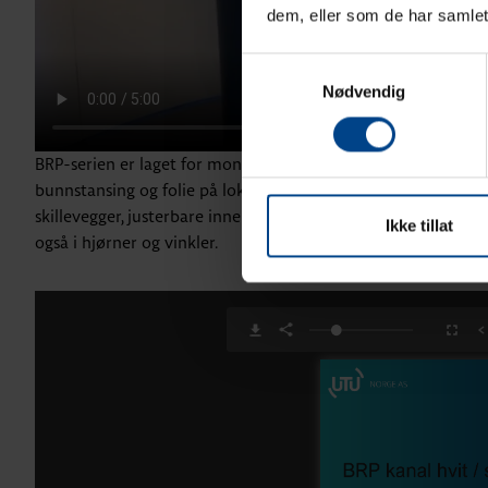
dem, eller som de har samlet
Samtykkevalg
Nødvendig
BRP-serien er laget for montører som vil ha kvalitet og effe
bunnstansing og folie på lokk og underdel, slik at du kan mo
skillevegger, justerbare inner- og ytterhjørner og rikelig overl
Ikke tillat
også i hjørner og vinkler.