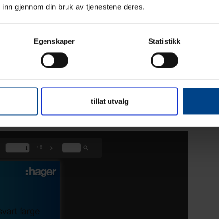
 inn gjennom din bruk av tjenestene deres.
Egenskaper
Statistikk
ktivitet i ett produkt. Kanalene kommer ferdig med
ntere rett på vegg uten forarbeid. Med mulighet for
app på lokket, får du alltid et pent og presist resultat –
tillat utvalg