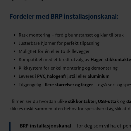
Fordeler med BRP installasjonskanal:
Rask montering – ferdig bunnstanset og klar til bruk
Justerbare hjørner for perfekt tilpasning
Mulighet for én eller to skillevegger
Kompatibel med et bredt utvalg av
Hager-stikkontakte
Klikksystem for enkel montering og demontering
Leveres i
,
,
eller
PVC
halogenfri
stål
aluminium
Tilgjengelig i
– også sort og spes
flere størrelser og farger
I filmen ser du hvordan ulike
,
og
stikkontakter
USB-uttak
da
klikkes raskt sammen uten behov for spesialverktøy, slik at d
– for deg som vil ha et pent
BRP installasjonskanal