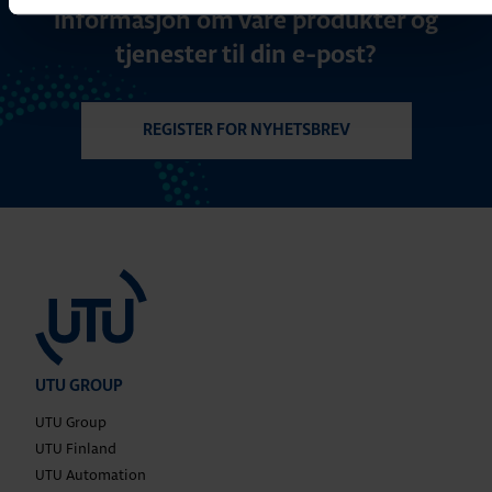
informasjon om våre produkter og
tjenester til din e-post?
REGISTER FOR NYHETSBREV
UTU GROUP
UTU Group
UTU Finland
UTU Automation