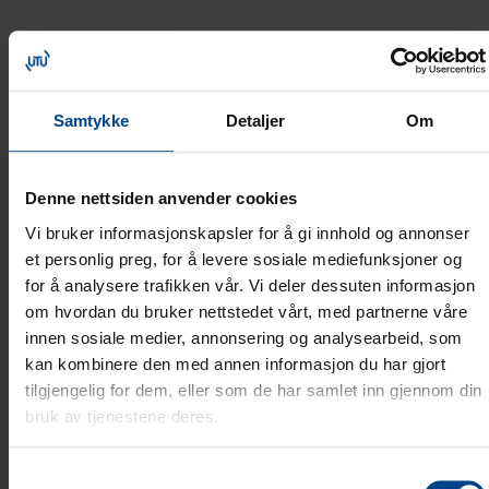
Product code: BRP6510069011
Elnummer: 1200708
Brand: Hager
Samtykke
Detaljer
Om
GTIN: 4012740856119
Produktspekter: tehalit.BRP, tehalit.BRHP
Minste pakningsstørrelse: 1 stykke
Denne nettsiden anvender cookies
Endestykke med stor toleranse ved kapp og en enkel
Vi bruker informasjonskapsler for å gi innhold og annonser
montering. Materiale: Hard PVC Leveringsform: En del.
et personlig preg, for å levere sosiale mediefunksjoner og
Farge: Sort
for å analysere trafikken vår. Vi deler dessuten informasjon
om hvordan du bruker nettstedet vårt, med partnerne våre
innen sosiale medier, annonsering og analysearbeid, som
kan kombinere den med annen informasjon du har gjort
TECHNICAL SPECIFICATIONS
DOWNLOADS
tilgjengelig for dem, eller som de har samlet inn gjennom din
bruk av tjenestene deres.
23
LENGDE (MM)
Samtykkevalg