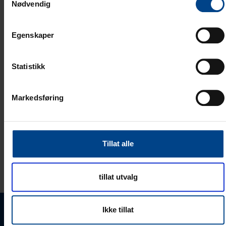
Nødvendig
115
BREDDE (MM)
69
HØYDE (MM)
Egenskaper
Statistikk
ETIM DATA
Markedsføring
LOGISTICS DATA
Tillat alle
RATINGS AND MARKINGS
tillat utvalg
Ikke tillat
Vil du ha oppdatert og nyttig