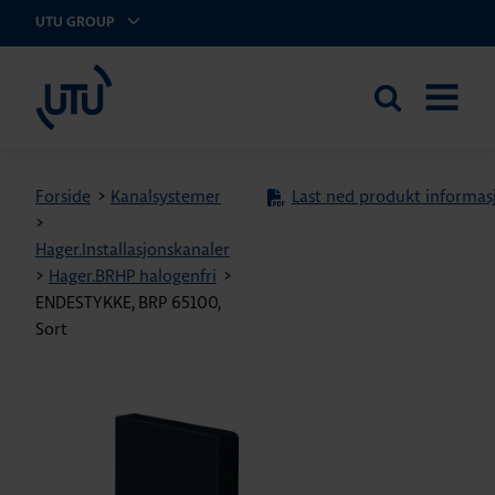
UTU GROUP
UTU Norge AS
Search
OPEN
the
MENU
site
Forside
>
Kanalsystemer
Last ned produkt informas
>
Hager.Installasjonskanaler
>
Hager.BRHP halogenfri
>
ENDESTYKKE, BRP 65100,
Sort