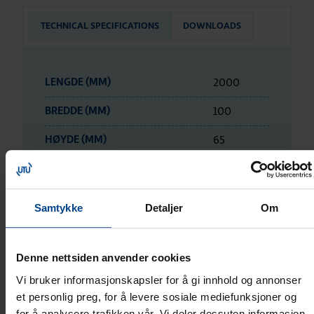
TECHNICAL SPECIFICATIONS
DOWNLOADS
2000
LENGDE (MM)
100
BREDDE (MM)
65
HØYDE (MM)
ETIM DATA
Samtykke
Detaljer
Om
LOGISTICS DATA
Denne nettsiden anvender cookies
Vi bruker informasjonskapsler for å gi innhold og annonser
RATINGS AND MARKINGS
et personlig preg, for å levere sosiale mediefunksjoner og
for å analysere trafikken vår. Vi deler dessuten informasjon