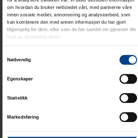
om hvordan du bruker nettstedet vårt, med partnerne våre
innen sosiale medier, annonsering og analysearbeid, som
kan kombinere den med annen informasjon du har gjort
tilgjengelig for dem, eller som de har samlet inn gjennom din
bruk av tjenestene deres.
Related products
Samtykkevalg
DOBBEL UTTAKSBOKS,
Nødvendig
FRONTMONTERT, FOR VERTIKAL OG
HORISONTAL MONTASJE I KANAL OG
Egenskaper
GRENSTAV
Product code: G2860
Elnummer: 1205848
Statistikk
Montasjeramme for eksterne
produkter
Markedsføring
Product code: G2870
Elnummer: 1205977