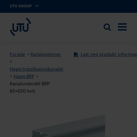
UTU GROUP
UTU Norge AS
Search
OPEN
the
MENU
site
Forside
>
Kanalsystemer
Last ned produkt informas
>
Hager.Installasjonskanaler
>
Hager.BRP
>
Kanalunderdel BRP
65×100 hvit