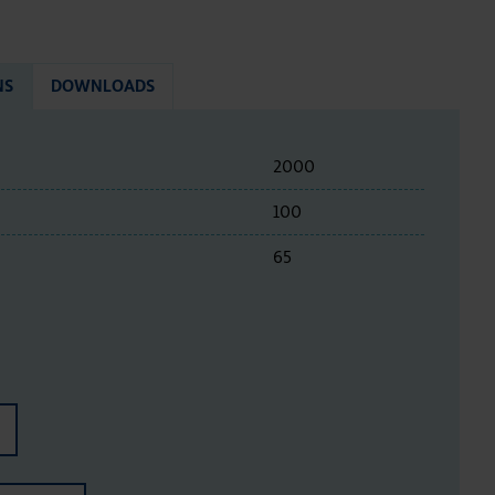
NS
DOWNLOADS
2000
100
65