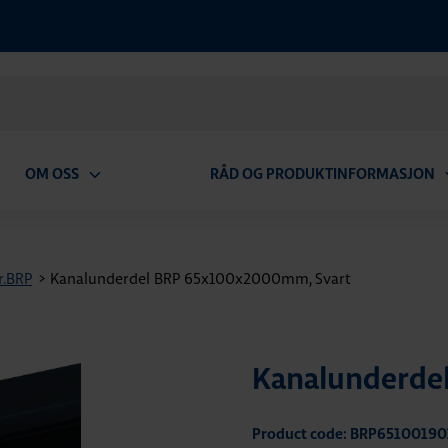
OM OSS
RÅD OG PRODUKTINFORMASJON
Open
O
submenu
s
r.BRP
>
Kanalunderdel BRP 65x100x2000mm, Svart
Kanalunderde
Product code: BRP65100190