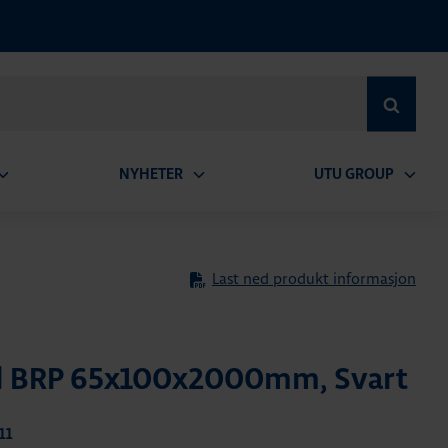
SEARCH
NYHETER
UTU GROUP
pen
Open
Open
ubmenu
submenu
subme
Last ned produkt informasjon
l BRP 65x100x2000mm, Svart
11