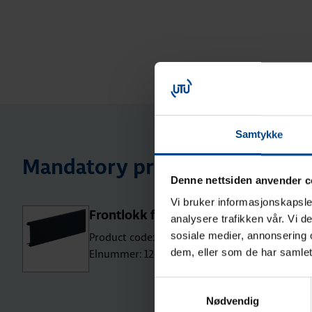
Samtykke
Mandatory products
Denne nettsiden anvender c
Vi bruker informasjonskapsler
Frontlokk for BRP, svart farge
analysere trafikken vår. Vi 
sosiale medier, annonsering 
Product code: BRP08029011
dem, eller som de har samlet
Elnummer: 1200703
Samtykkevalg
Nødvendig