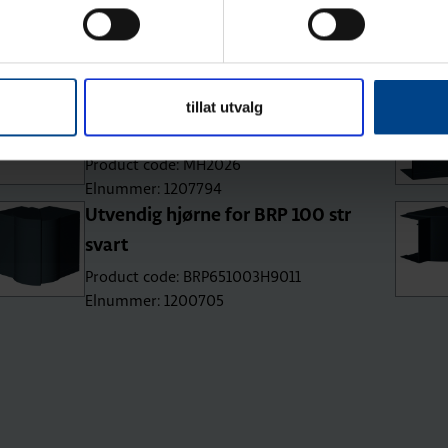
Halogenfri skillevegg for alle BRHP
tillat utvalg
kanaler og LFH i bredde 90+
Product code: MH2026
Elnummer: 1207794
Utvendig hjørne for BRP 100 str
svart
Product code: BRP651003H9011
Elnummer: 1200705