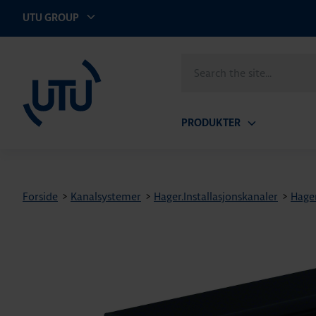
UTU GROUP
UTU Norge AS
Search
the
site
PRODUKTER
Open
submenu
Forside
>
Kanalsystemer
>
Hager.Installasjonskanaler
>
Hage