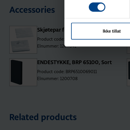
Accessories
Skjøtepar for BRP kanaler
Ikke tillat
Product code: BRP65XXX9
Elnummer: 1207841
ENDESTYKKE, BRP 65100, Sort
Product code: BRP6510069011
Elnummer: 1200708
Related products