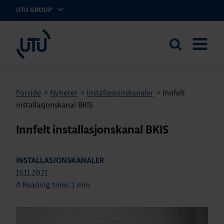
UTU GROUP
UTU Norge AS
Search
OPEN
the
MENU
site
Forside
>
Nyheter
>
Installasjonskanaler
>
Innfelt
installasjonskanal BKIS
Innfelt installasjonskanal BKIS
INSTALLASJONSKANALER
15.11.2021
Reading time: 1 min