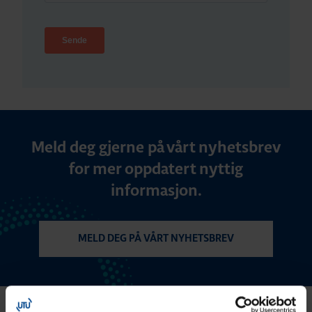
Meld deg gjerne på vårt nyhetsbrev
for mer oppdatert nyttig
informasjon.
MELD DEG PÅ VÅRT NYHETSBREV