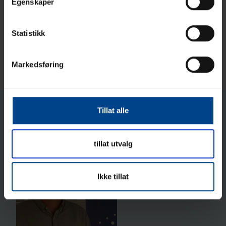
Egenskaper
Created using FlowPaper Flipbook Maker ↗
Statistikk
Markedsføring
Previous article
Next article
Tillat alle
Author of this post
tillat utvalg
Ikke tillat