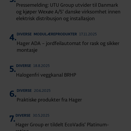
Pressemelding: UTU Group utvider til Danmark
og kjøper Wexøe A/S’ danske virksomhet innen
elektrisk distribusjon og installasjon
17.11.2025
DIVERSE
MODULÆREPRODUKTER
4.
Hager ADA – jordfeilautomat for rask og sikker
montasje
18.8.2025
DIVERSE
5.
Halogenfri veggkanal BRHP
20.6.2025
DIVERSE
6.
Praktiske produkter fra Hager
30.5.2025
DIVERSE
7.
Hager Group er tildelt EcoVadis’ Platinum-