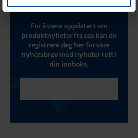
For å være oppdatert om
produktnyheter fra oss kan du
registrere deg her for våre
nyhetsbrev med nyheter rett i
din innboks.
REGISTRER DEG FOR VÅRE
NYHETSBREV