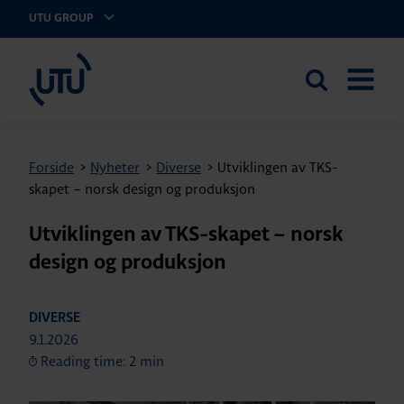
UTU GROUP
UTU Norge AS
Search
OPEN
the
MENU
site
Forside
>
Nyheter
>
Diverse
>
Utviklingen av TKS-
skapet – norsk design og produksjon
Utviklingen av TKS-skapet – norsk
design og produksjon
DIVERSE
9.1.2026
Reading time: 2 min