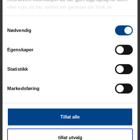
montasje
eller som de har samlet inn gjennom din bruk av
tjenestene deres.
17.11.2025
Samtykkevalg
SKAP
7.
Nødvendig
ZAL utendørsskap – robust, fleksibelt og klart
for tøffe forhold
Egenskaper
Statistikk
Latest articles
Markedsføring
2.6.2026
DIVERSE
Reading time: 2 min
Endring i ledelsen av
Tillat alle
UTU Norge AS.
9.2.2026
SKAP
tillat utvalg
Reading time: 3 min