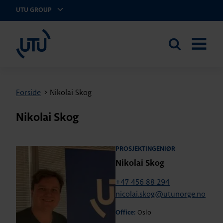
UTU GROUP
UTU Norge AS
Search
OPEN
the
MENU
site
Forside
>
Nikolai Skog
Nikolai Skog
PROSJEKTINGENIØR
Nikolai Skog
+47 456 88 294
nicolai.skog@utunorge.no
Oslo
Office: