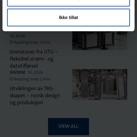
Hagers stativsystem
Ikke tillat
GRENSTAVER
SVART
INSTALLASJONSMATERIELL
9.1.2026
Reading time: 3 min
Grenstaver fra UTU –
fleksibel strøm- og
datatilførsel
9.1.2026
DIVERSE
Reading time: 2 min
Utviklingen av TKS-
skapet – norsk design
og produksjon
VIEW ALL