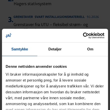
Hagers stativsystem
9.1.2026
GRENSTAVER
SVART INSTALLASJONSMATERIELL
3.
Grenstaver fra UTU – fleksibel strøm- og
datatilførsel
9.1.2026
DIVERSE
4.
Samtykke
Detaljer
Om
Utviklingen av TKS-skapet – norsk design og
produksjon
Denne nettsiden anvender cookies
12.12.2025
DIVERSE
5.
Vi bruker informasjonskapsler for å gi innhold og
Pressemelding: UTU Group utvider til Danmark
annonser et personlig preg, for å levere sosiale
og kjøper Wexøe A/S’ danske virksomhet innen
mediefunksjoner og for å analysere trafikken vår. Vi deler
elektrisk distribusjon og installasjon
dessuten informasjon om hvordan du bruker nettstedet
vårt, med partnerne våre innen sosiale medier,
17.11.2025
DIVERSE
MODULÆREPRODUKTER
annonsering og analysearbeid, som kan kombinere den
6.
Hager ADA – jordfeilautomat for rask og sikker
med annen informasjon du har gjort tilgjengelig for dem,