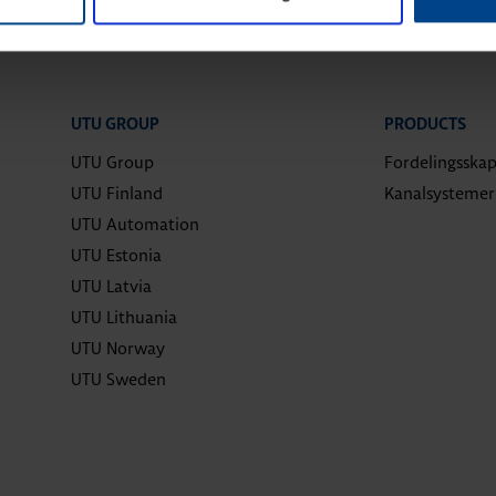
UTU GROUP
PRODUCTS
UTU Group
Fordelingsska
UTU Finland
Kanalsystemer
UTU Automation
UTU Estonia
UTU Latvia
UTU Lithuania
UTU Norway
UTU Sweden