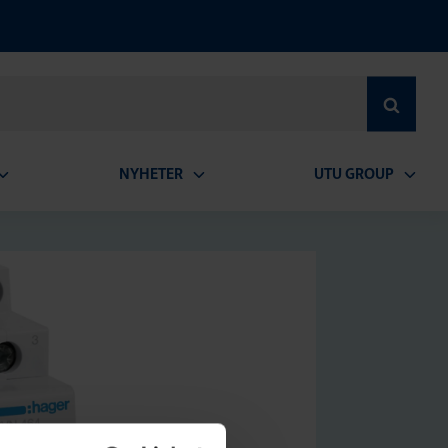
SEARCH
NYHETER
UTU GROUP
pen
Open
Open
ubmenu
submenu
subme