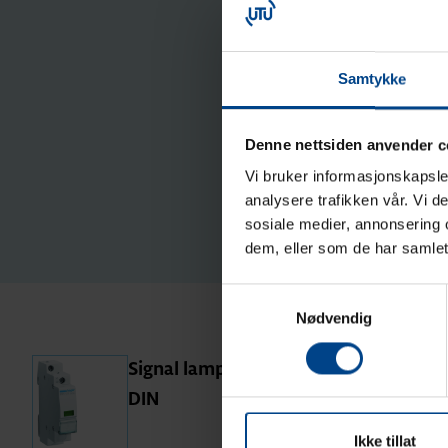
Samtykke
Denne nettsiden anvender c
Vi bruker informasjonskapsler
analysere trafikken vår. Vi 
sosiale medier, annonsering 
dem, eller som de har samlet
Samtykkevalg
Nødvendig
Signal lamps and push buttons
DIN
Ikke tillat