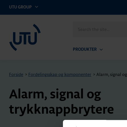
UTU GROUP
UTU Norge AS
Search
the
site
PRODUKTER
Open
submenu
Forside
>
Fordelingsskap og komponenter
>
Alarm, signal o
Alarm, signal og
trykknappbrytere