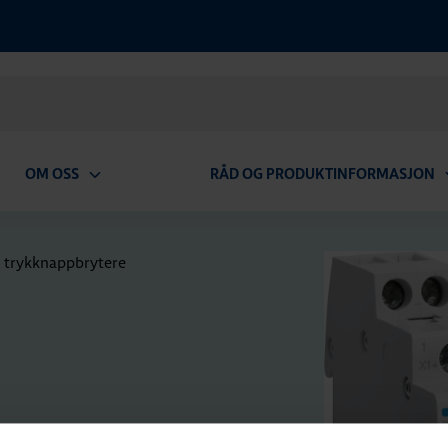
OM OSS
RÅD OG PRODUKTINFORMASJON
Open
O
submenu
s
g trykknappbrytere