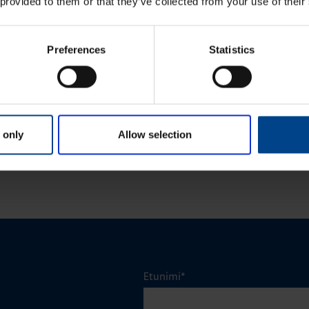
 provided to them or that they’ve collected from your use of their
24.11.2025
24.11.2025
KEET
ASENNUSTARVIKKEET
Preferences
Statistics
min
|
Lukuaika: 3 min
ykodin toiminnot
Matter – uusi älykotistandardi
stelmässä
 only
Allow selection
KATSO LISÄÄ ARTIKKELEITA
Etunimi
*