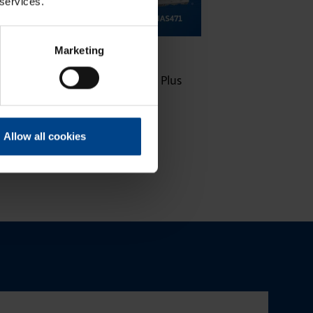
 services.
16.10.2025
ASENNUSTARVIKKEET
Marketing
|
Lukuaika: 3 min
Uuden sukupolven domovea Plus
korvaa domovea V1:n
Allow all cookies