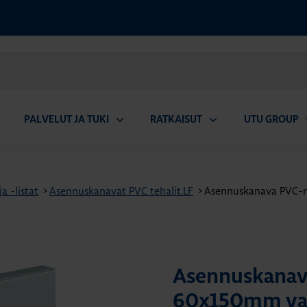
PALVELUT JA TUKI
RATKAISUT
UTU GROUP
aa
Avaa
Avaa
A
valikko
alavalikko
alavalikko
a
a -listat
>
Asennuskanavat PVC tehalit.LF
>
Asennuskanava PVC-
Asennuskanav
60x150mm va