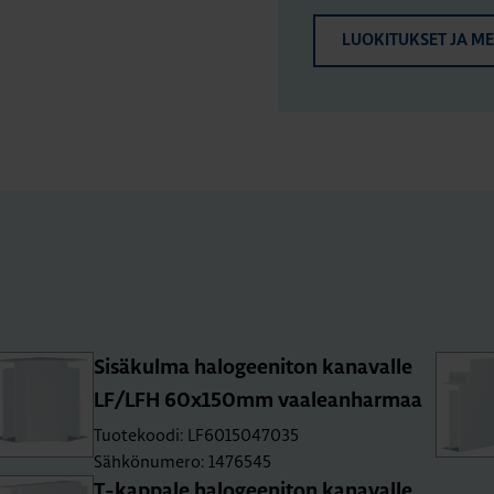
LUOKITUKSET JA M
Si­sä­kul­ma ha­lo­gee­ni­ton ka­na­val­le
LF/LFH 60x150mm vaa­lean­har­maa
Tuotekoodi: LF6015047035
Sähkönumero: 1476545
T-kap­pa­le ha­lo­gee­ni­ton ka­na­val­le