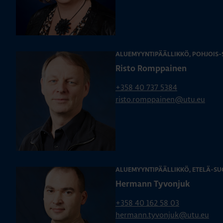
ALUEMYYNTIPÄÄLLIKKÖ, POHJOIS
Risto Romppainen
+358 40 737 5384
risto.romppainen@utu.eu
ALUEMYYNTIPÄÄLLIKKÖ, ETELÄ-SU
Hermann Tyvonjuk
+358 40 162 58 03
hermann.tyvonjuk@utu.eu