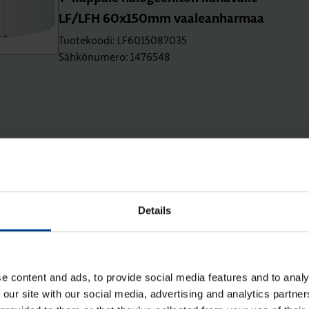
LF/LFH 60x150mm vaa­lean­har­maa
Tuotekoodi: LF6015087035
Sähkönumero: 1476548
ta Asennustarvikkeet
Details
e content and ads, to provide social media features and to analy
 our site with our social media, advertising and analytics partn