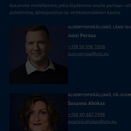
Autamme mielellämme, jotta löydämme sinulle parhaan ratk
puhelimitse, sähköpostitse tai verkkolomakkeen kautta.
ALUEMYYNTIPÄÄLLIKKÖ, LÄNSI-SU
Jussi Pernaa
+358 50 596 7006
jussi.pernaa@utu.eu
ALUEMYYNTIPÄÄLLIKKÖ, ITÄ-SUOM
Susanna Ahokas
+358 40 687 7998
susanna.ahokas@utu.eu