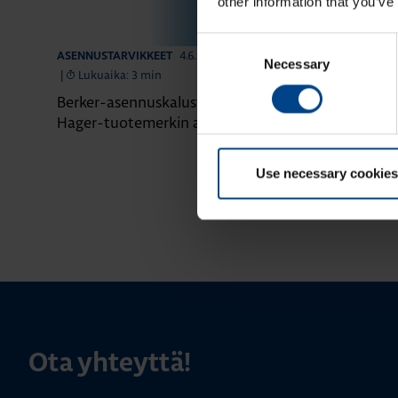
other information that you’ve
Consent
4.6.2026
ASENNUSTARVIKKEET
ASENNUSTARVIK
Necessary
Selection
|
Lukuaika: 3 min
|
Lukuaika: 4 
Berker-asennuskalusteet siirtyvät
Domovea – äl
Hager-tuotemerkin alle
yhdessä järje
Use necessary cookies
Ota yhteyttä!