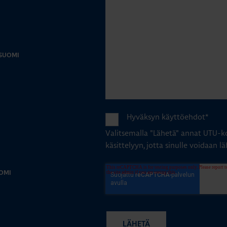
-SUOMI
Hyväksyn käyttöehdot
*
Valitsemalla "Lähetä" annat UTU-ko
käsittelyyn, jotta sinulle voidaan lä
OMI