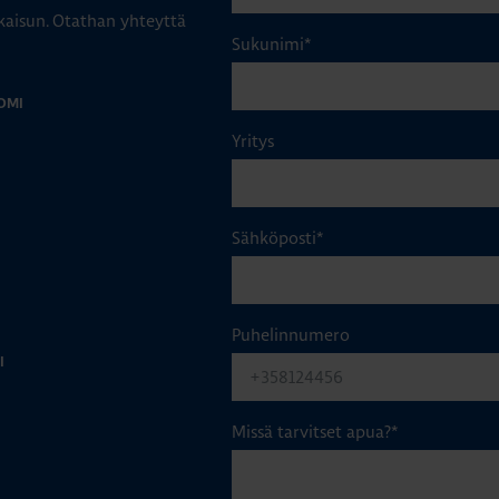
aisun. Otathan yhteyttä
Sukunimi
*
OMI
Yritys
Sähköposti
*
Puhelinnumero
I
Missä tarvitset apua?
*