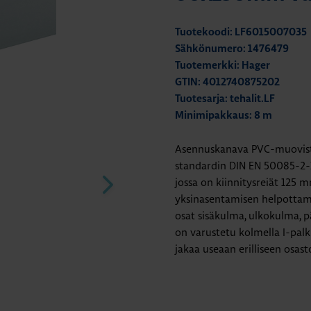
Tuotekoodi: LF6015007035
Sähkönumero: 1476479
Tuotemerkki: Hager
GTIN: 4012740875202
Tuotesarja: tehalit.LF
Minimipakkaus: 8 m
Asennuskanava PVC-muovista,
standardin DIN EN 50085-2-1
jossa on kiinnitysreiät 125 
yksinasentamisen helpottami
osat sisäkulma, ulkokulma, 
on varustetu kolmella I-palk
jakaa useaan erilliseen osas