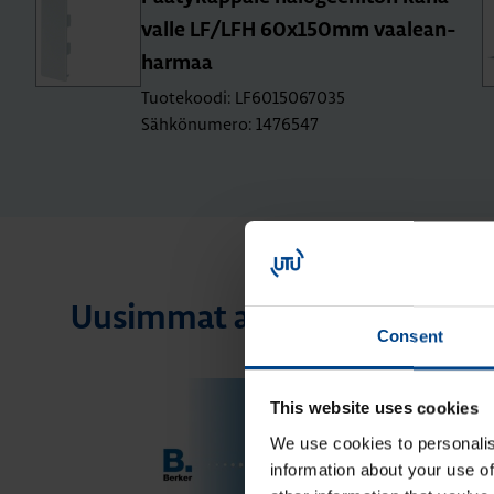
val­le LF/LFH 60x150mm vaa­lean­
har­maa
Tuotekoodi: LF6015067035
Sähkönumero: 1476547
Uusimmat artikkelit aihees
Consent
This website uses cookies
We use cookies to personalis
information about your use of