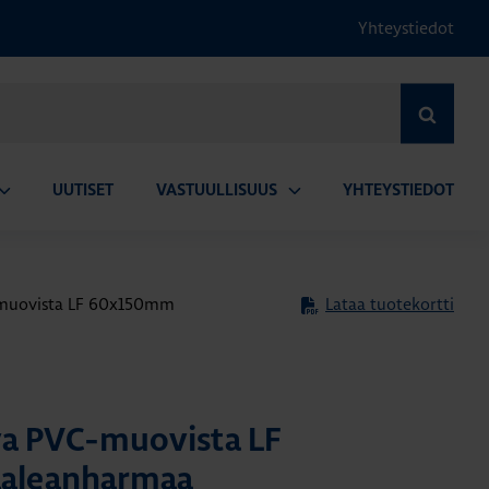
Yhteystiedot
HAE
UUTISET
VASTUULLISUUS
YHTEYSTIEDOT
vaa
Avaa
lavalikko
alavalikko
muovista LF 60x150mm
Lataa tuotekortti
a PVC-muovista LF
aleanharmaa