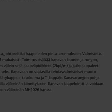
 johtoreitiksi kaapeleiden pinta-asennukseen. Valmistettu
 mukaisesti. Toimitus sisältää kanavan kannen ja rungon,
mm välein sekä kaapelipidikkeet (2kpl/m) ja jatkokappaleet
seksi. Kanavaan on saatavilla tehdasvalmisteiset muoto-
päätykappale, tasokulma ja T-kappale. Kanavarungon pohja
illa väliseinän kiinnitykseen. Kanavan kaapelointitila voidaan
toon väliseinän MH2026 kanssa.