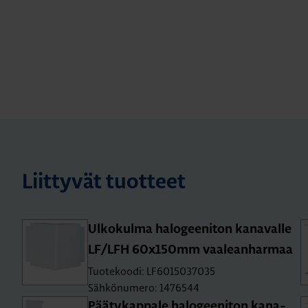
Liittyvät tuotteet
Ul­ko­kul­ma ha­lo­gee­ni­ton ka­na­val­le
LF/LFH 60x150mm vaa­lean­har­maa
Tuotekoodi: LF6015037035
Sähkönumero: 1476544
Pää­ty­kap­pa­le ha­lo­gee­ni­ton ka­na­