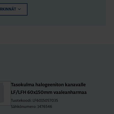
ERKINNÄT
Ta­so­kul­ma ha­lo­gee­ni­ton ka­na­val­le
LF/LFH 60x150mm vaa­lean­har­maa
Tuotekoodi: LF6015057035
Sähkönumero: 1476546