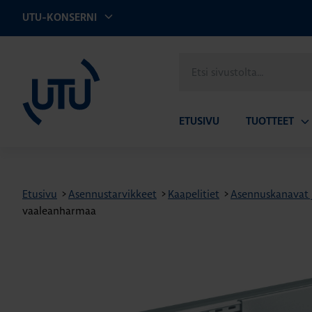
UTU-KONSERNI
UTU
Etsi
sivustolta
ETUSIVU
TUOTTEET
Av
ala
Etusivu
>
Asennustarvikkeet
>
Kaapelitiet
>
Asennuskanavat j
vaaleanharmaa