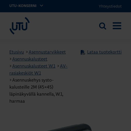
Yhteystiedot
UTU-KONSERNI
UTU
Etsi
AVAA
sivustolta
VALIKK
Etusivu
>
Asennustarvikkeet
Lataa tuotekortti
>
Asennuskalusteet
>
Asennuskalusteet W.1
>
AV-
rasiakeskiöt W.1
>
Asennuskehys systo-
kalusteille 2M (45×45)
läpinäkyvällä kannella, W.1,
harmaa