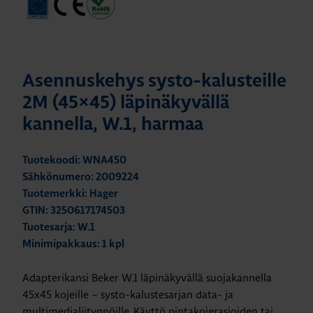
Asennuskehys systo-kalusteille
2M (45×45) läpinäkyvällä
kannella, W.1, harmaa
Tuotekoodi: WNA450
Sähkönumero: 2009224
Tuotemerkki: Hager
GTIN: 3250617174503
Tuotesarja: W.1
Minimipakkaus: 1 kpl
Adapterikansi Beker W.1 läpinäkyvällä suojakannella
45x45 kojeille – systo-kalustesarjan data- ja
multimedialiitynnöille. Käyttö pintakojerasioiden tai