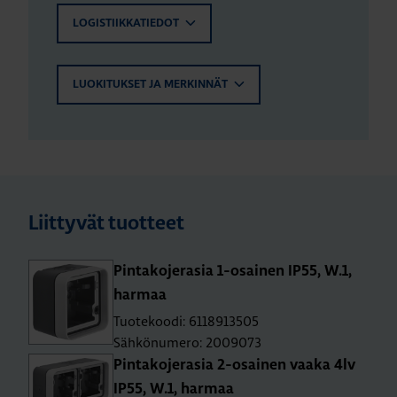
LOGISTIIKKATIEDOT
LUOKITUKSET JA MERKINNÄT
Liittyvät tuotteet
Pin­ta­ko­je­ra­sia 1-osai­nen IP55, W.1,
har­maa
Tuotekoodi: 6118913505
Sähkönumero: 2009073
Pin­ta­ko­je­ra­sia 2-osai­nen vaaka 4lv
IP55, W.1, har­maa