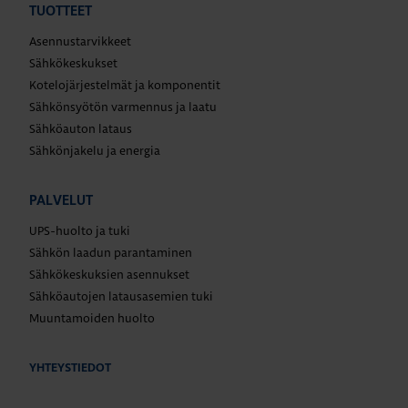
TUOTTEET
Asennustarvikkeet
Sähkökeskukset
Kotelojärjestelmät ja komponentit
Sähkönsyötön varmennus ja laatu
Sähköauton lataus
Sähkönjakelu ja energia
PALVELUT
UPS-huolto ja tuki
Sähkön laadun parantaminen
Sähkökeskuksien asennukset
Sähköautojen latausasemien tuki
Muuntamoiden huolto
YHTEYSTIEDOT