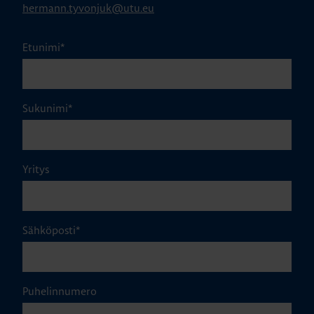
hermann.tyvonjuk@utu.eu
Etunimi
*
Sukunimi
*
Yritys
Sähköposti
*
Puhelinnumero