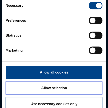
Consent
Necessary
Selection
Preferences
Statistics
Marketing
ALUEMYYNTIPÄÄLLIKKÖ, LÄNSI-SUOMI
Jussi Pernaa
Allow all cookies
+358 50 596 7006
jussi.pernaa@utu.eu
Allow selection
Use necessary cookies only