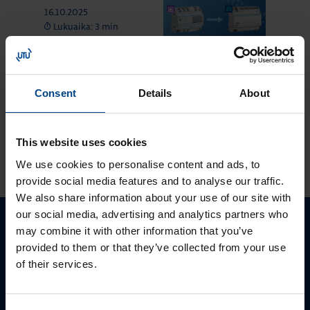
16.10.2025
Lukuaika: 3 min
Uuden sukupolven
domovea Plus
korvaa domovea
Consent
Details
About
V1:n
This website uses cookies
KATSO LISÄÄ ARTIKKELEITA
We use cookies to personalise content and ads, to
provide social media features and to analyse our traffic.
We also share information about your use of our site with
our social media, advertising and analytics partners who
may combine it with other information that you’ve
Ota yhteyttä!
provided to them or that they’ve collected from your use
of their services.
Autamme mielellämme, jotta löydämme sinulle
parhaan ratkaisun. Otathan yhteyttä puhelimitse,
sähköpostitse tai verkkolomakkeen kautta.