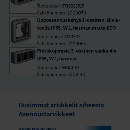
Tuotekoodi: 6719323515
Sähkönumero: 2009079
Up­poa­sen­nus­ke­hys 1-osai­nen, tii­vis­
teel­lä IP55, W.1, har­maa matta ECO
Tuotekoodi: 13283505
Sähkönumero: 2009065
Pin­ta­ko­je­ra­sia 3-osai­nen vaaka 4lv
IP55, W.1, har­maa
Tuotekoodi: WNA683
Sähkönumero: 2009140
Uusimmat artikkelit aiheesta
Asennustarvikkeet
ASENNUSTARVIKKEET