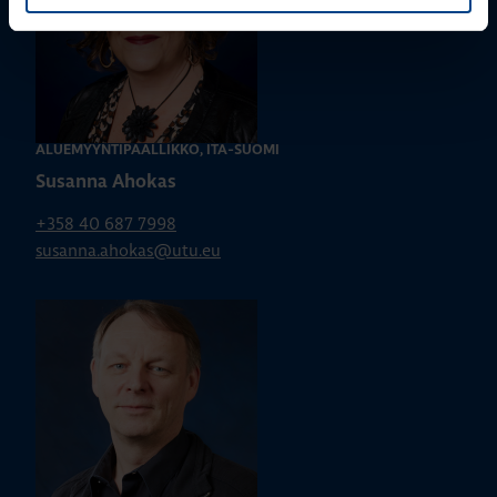
ALUEMYYNTIPÄÄLLIKKÖ, ITÄ-SUOMI
Susanna Ahokas
+358 40 687 7998
susanna.ahokas@utu.eu