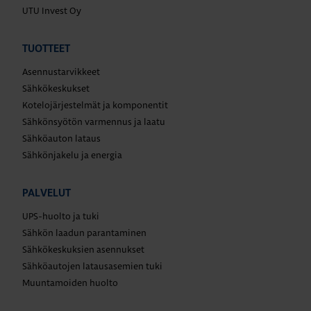
UTU Invest Oy
TUOTTEET
Asennustarvikkeet
Sähkökeskukset
Kotelojärjestelmät ja komponentit
Sähkönsyötön varmennus ja laatu
Sähköauton lataus
Sähkönjakelu ja energia
PALVELUT
UPS-huolto ja tuki
Sähkön laadun parantaminen
Sähkökeskuksien asennukset
Sähköautojen latausasemien tuki
Muuntamoiden huolto