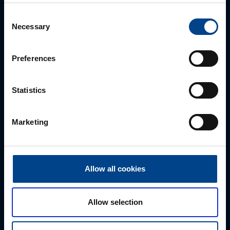
Consent
Necessary
Selection
Preferences
Statistics
ALUEMYYNTIPÄÄLLIKKÖ, ITÄ-SUOMI
Susanna Ahokas
Marketing
+358 40 687 7998
susanna.ahokas@utu.eu
Allow all cookies
Allow selection