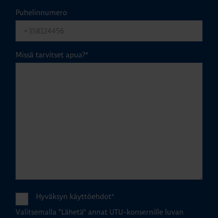
Puhelinnumero
Missä tarvitset apua?
*
Hyväksyn käyttöehdot
*
Valitsemalla "Lähetä" annat UTU-konsernille luvan