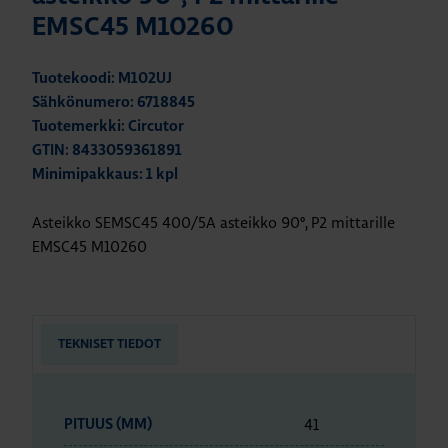
EMSC45 M10260
Tuotekoodi: M102UJ
Sähkönumero: 6718845
Tuotemerkki: Circutor
GTIN: 8433059361891
Minimipakkaus: 1 kpl
Asteikko SEMSC45 400/5A asteikko 90º, P2 mittarille
EMSC45 M10260
TEKNISET TIEDOT
41
PITUUS (MM)