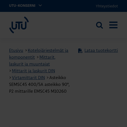
Yhteystiedot
UTU-KONSERNI
UTU
Etsi
AVAA
sivustolta
VALIKK
Etusivu
>
Kotelojärjestelmät ja
Lataa tuotekortti
komponentit
>
Mittarit,
laskurit ja muuntajat
>
Mittarit ja laskurit DIN
>
Virtamittarit DIN
>
Asteikko
SEMSC45 400/5A asteikko 90º,
P2 mittarille EMSC45 M10260