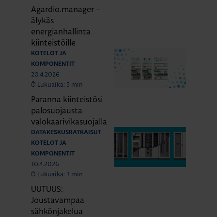
Agardio.manager –
älykäs
energianhallinta
kiinteistöille
KOTELOT JA
KOMPONENTIT
20.4.2026
Lukuaika: 5 min
Paranna kiinteistösi
palosuojausta
valokaarivikasuojalla
DATAKESKUSRATKAISUT
KOTELOT JA
KOMPONENTIT
10.4.2026
Lukuaika: 3 min
UUTUUS:
Joustavampaa
sähkönjakelua