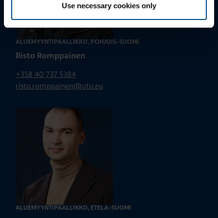
Use necessary cookies only
ALUEMYYNTIPÄÄLLIKKÖ, POHJOIS-SUOMI
Risto Romppainen
+358 40 737 5384
risto.romppainen@utu.eu
ALUEMYYNTIPÄÄLLIKKÖ, ETELÄ-SUOMI