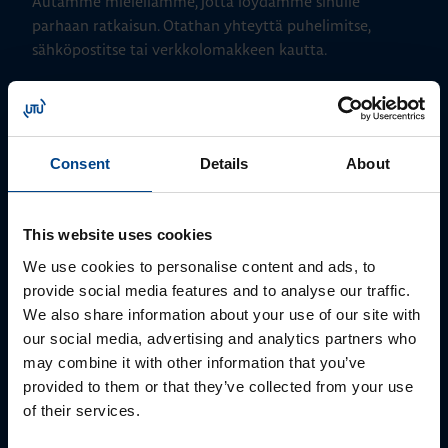
Autamme mielellämme, jotta löydämme sinulle
parhaan ratkaisun. Otathan yhteyttä puhelimitse,
sähköpostitse tai verkkolomakkeen kautta.
Consent
Details
About
This website uses cookies
We use cookies to personalise content and ads, to
provide social media features and to analyse our traffic.
ALUEMYYNTIPÄÄLLIKKÖ, LÄNSI-SUOMI
We also share information about your use of our site with
Jussi Pernaa
our social media, advertising and analytics partners who
may combine it with other information that you’ve
+358 50 596 7006
provided to them or that they’ve collected from your use
jussi.pernaa@utu.eu
of their services.