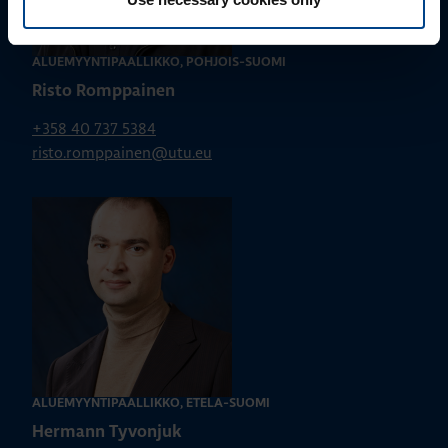
ALUEMYYNTIPÄÄLLIKKÖ, POHJOIS-SUOMI
Risto Romppainen
+358 40 737 5384
risto.romppainen@utu.eu
ALUEMYYNTIPÄÄLLIKKÖ, ETELÄ-SUOMI
Hermann Tyvonjuk