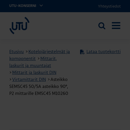
Yhteystiedot
UTU-KONSERNI
UTU
Etsi
AVAA
sivustolta
VALIKK
Etusivu
>
Kotelojärjestelmät ja
Lataa tuotekortti
komponentit
>
Mittarit,
laskurit ja muuntajat
>
Mittarit ja laskurit DIN
>
Virtamittarit DIN
>
Asteikko
SEMSC45 50/5A asteikko 90º,
P2 mittarille EMSC45 M10260