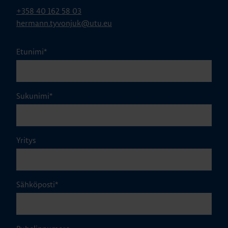
+358 40 162 58 03
hermann.tyvonjuk@utu.eu
Etunimi
*
Sukunimi
*
Yritys
Sähköposti
*