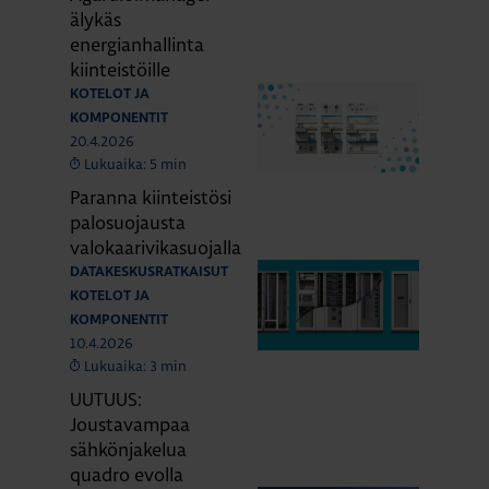
älykäs
energianhallinta
kiinteistöille
KOTELOT JA
KOMPONENTIT
20.4.2026
Lukuaika: 5 min
Paranna kiinteistösi
palosuojausta
valokaarivikasuojalla
DATAKESKUSRATKAISUT
KOTELOT JA
KOMPONENTIT
10.4.2026
Lukuaika: 3 min
UUTUUS:
Joustavampaa
sähkönjakelua
quadro evolla