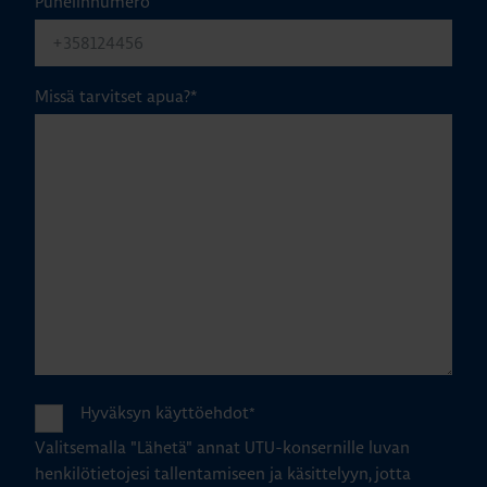
Puhelinnumero
Missä tarvitset apua?
*
Hyväksyn käyttöehdot
*
Valitsemalla "Lähetä" annat UTU-konsernille luvan
henkilötietojesi tallentamiseen ja käsittelyyn, jotta