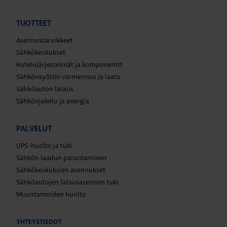
TUOTTEET
Asennustarvikkeet
Sähkökeskukset
Kotelojärjestelmät ja komponentit
Sähkönsyötön varmennus ja laatu
Sähköauton lataus
Sähkönjakelu ja energia
PALVELUT
UPS-huolto ja tuki
Sähkön laadun parantaminen
Sähkökeskuksien asennukset
Sähköautojen latausasemien tuki
Muuntamoiden huolto
YHTEYSTIEDOT