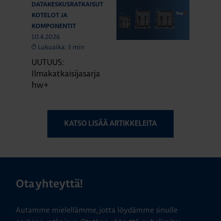
DATAKESKUSRATKAISUT
KOTELOT JA
KOMPONENTIT
10.4.2026
Lukuaika: 3 min
UUTUUS:
Ilmakatkaisijasarja
hw+
KATSO LISÄÄ ARTIKKELEITA
Ota yhteyttä!
Autamme mielellämme, jotta löydämme sinulle