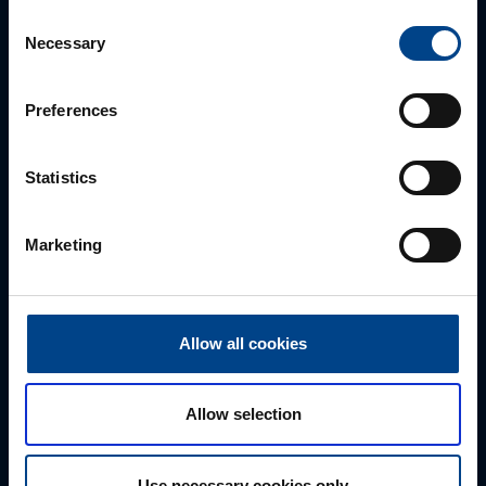
Consent
Necessary
Selection
Preferences
Statistics
ALUEMYYNTIPÄÄLLIKKÖ, ITÄ-SUOMI
Susanna Ahokas
Marketing
+358 40 687 7998
susanna.ahokas@utu.eu
Allow all cookies
Allow selection
Use necessary cookies only