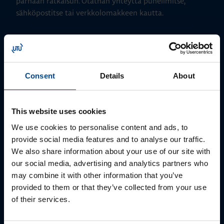
parhaan ratkaisun. Otathan yhteyttä puhelimitse,
sähköpostitse tai verkkolomakkeen kautta.
Consent
Details
About
This website uses cookies
We use cookies to personalise content and ads, to
provide social media features and to analyse our traffic.
ALUEMYYNTIPÄÄLLIKKÖ, LÄNSI-SUOMI
We also share information about your use of our site with
Jussi Pernaa
our social media, advertising and analytics partners who
+358 50 596 7006
may combine it with other information that you’ve
jussi.pernaa@utu.eu
provided to them or that they’ve collected from your use
of their services.