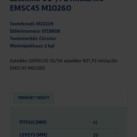
EMSC45 M10260
Tuotekoodi: M102U9
Sähkönumero: 6718808
Tuotemerkki: Circutor
Minimipakkaus: 1 kpl
Asteikko SEMSC45 50/5A asteikko 90º, P2 mittarille
EMSC45 M10260
TEKNISET TIEDOT
41
PITUUS (MM)
39
LEVEYS (MM)