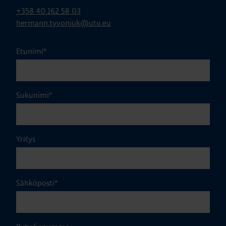
+358 40 162 58 03
hermann.tyvonjuk@utu.eu
Etunimi
*
Sukunimi
*
Yritys
Sähköposti
*