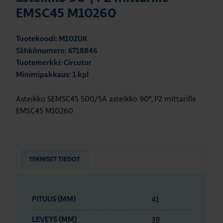
EMSC45 M10260
Tuotekoodi: M102UK
Sähkönumero: 6718846
Tuotemerkki: Circutor
Minimipakkaus: 1 kpl
Asteikko SEMSC45 500/5A asteikko 90º, P2 mittarille
EMSC45 M10260
TEKNISET TIEDOT
41
PITUUS (MM)
39
LEVEYS (MM)