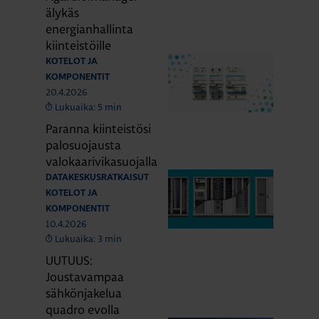
älykäs
energianhallinta
kiinteistöille
KOTELOT JA
KOMPONENTIT
20.4.2026
Lukuaika: 5 min
Paranna kiinteistösi
palosuojausta
valokaarivikasuojalla
DATAKESKUSRATKAISUT
KOTELOT JA
KOMPONENTIT
10.4.2026
Lukuaika: 3 min
UUTUUS:
Joustavampaa
sähkönjakelua
quadro evolla