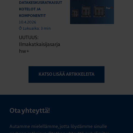
DATAKESKUSRATKAISUT
KOTELOT JA
KOMPONENTIT
10.4.2026
Lukuaika: 3 min
UUTUUS:
Ilmakatkaisijasarja
hw+
KATSO LISÄÄ ARTIKKELEITA
Ota yhteyttä!
Autamme mielellämme, jotta löydämme sinulle