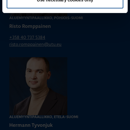
ALUEMYYNTIPÄÄLLIKKÖ, POHJOIS-SUOMI
Risto Romppainen
+358 40 737 5384
risto.romppainen@utu.eu
ALUEMYYNTIPÄÄLLIKKÖ, ETELÄ-SUOMI
Hermann Tyvonjuk