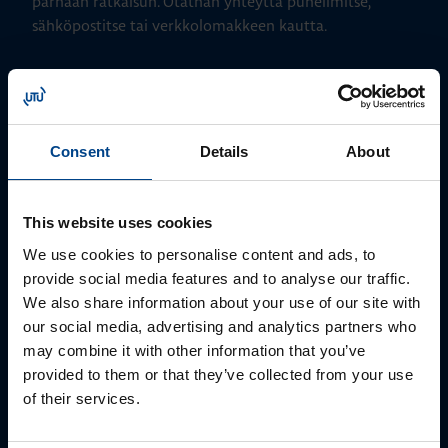
parhaan ratkaisun. Otathan yhteyttä puhelimitse,
sähköpostitse tai verkkolomakkeen kautta.
Consent
Details
About
This website uses cookies
We use cookies to personalise content and ads, to
provide social media features and to analyse our traffic.
ALUEMYYNTIPÄÄLLIKKÖ, LÄNSI-SUOMI
We also share information about your use of our site with
Jussi Pernaa
our social media, advertising and analytics partners who
+358 50 596 7006
may combine it with other information that you’ve
jussi.pernaa@utu.eu
provided to them or that they’ve collected from your use
of their services.