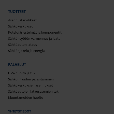
TUOTTEET
Asennustarvikkeet
Sähkökeskukset
Kotelojärjestelmät ja komponentit
Sähkönsyötön varmennus ja laatu
Sähköauton lataus
Sähkönjakelu ja energia
PALVELUT
UPS-huolto ja tuki
Sähkön laadun parantaminen
Sähkökeskuksien asennukset
Sähköautojen latausasemien tuki
Muuntamoiden huolto
YHTEYSTIEDOT