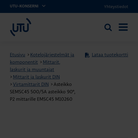
Yhteystiedot
UTU-KONSERNI
UTU
Etsi
AVAA
sivustolta
VALIKK
Etusivu
>
Kotelojärjestelmät ja
Lataa tuotekortti
komponentit
>
Mittarit,
laskurit ja muuntajat
>
Mittarit ja laskurit DIN
>
Virtamittarit DIN
>
Asteikko
SEMSC45 500/5A asteikko 90º,
P2 mittarille EMSC45 M10260