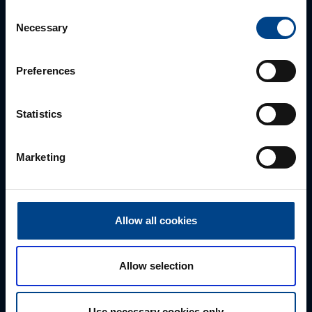
Consent
Necessary
Selection
Preferences
Statistics
ALUEMYYNTIPÄÄLLIKKÖ, ITÄ-SUOMI
Susanna Ahokas
Marketing
+358 40 687 7998
susanna.ahokas@utu.eu
Allow all cookies
Allow selection
Use necessary cookies only