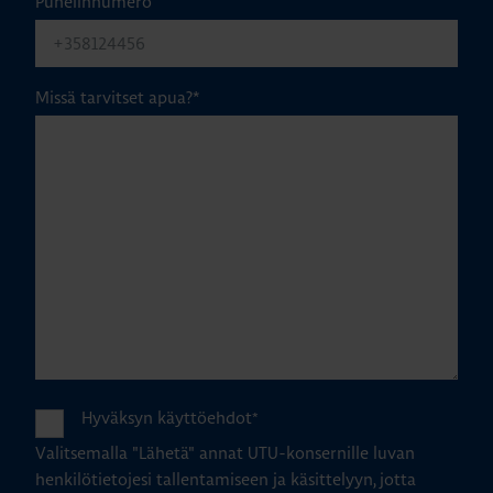
Puhelinnumero
Missä tarvitset apua?
*
Hyväksyn käyttöehdot
*
Valitsemalla "Lähetä" annat UTU-konsernille luvan
henkilötietojesi tallentamiseen ja käsittelyyn, jotta