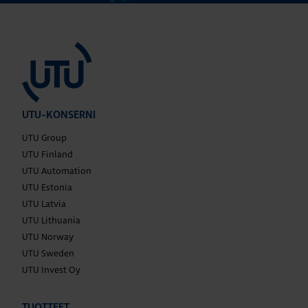
UTU-KONSERNI
UTU Group
UTU Finland
UTU Automation
UTU Estonia
UTU Latvia
UTU Lithuania
UTU Norway
UTU Sweden
UTU Invest Oy
TUOTTEET