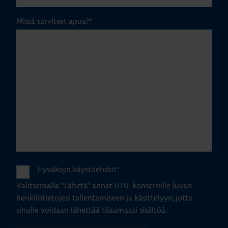
Missä tarvitset apua?
*
Hyväksyn käyttöehdot
*
Valitsemalla "Lähetä" annat UTU-konsernille luvan
henkilötietojesi tallentamiseen ja käsittelyyn, jotta
sinulle voidaan lähettää tilaamaasi sisältöä.