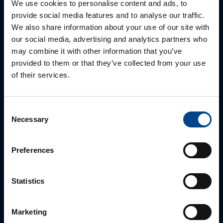
We use cookies to personalise content and ads, to
provide social media features and to analyse our traffic.
We also share information about your use of our site with
our social media, advertising and analytics partners who
may combine it with other information that you’ve
provided to them or that they’ve collected from your use
of their services.
Consent
ALUEMYYNTIPÄÄLLIKKÖ, LÄNSI-SUOMI
Necessary
Selection
Jussi Pernaa
+358 50 596 7006
Preferences
jussi.pernaa@utu.eu
Statistics
Marketing