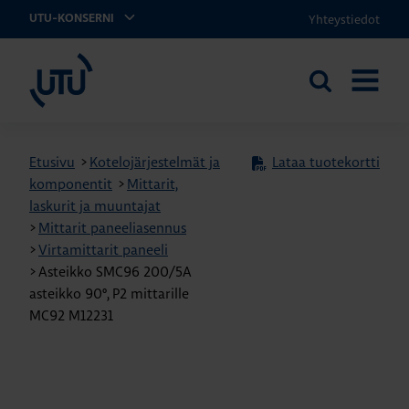
Yhteystiedot
UTU-KONSERNI
UTU
Etsi
AVAA
sivustolta
VALIKK
Etusivu
>
Kotelojärjestelmät ja
Lataa tuotekortti
komponentit
>
Mittarit,
laskurit ja muuntajat
>
Mittarit paneeliasennus
>
Virtamittarit paneeli
>
Asteikko SMC96 200/5A
asteikko 90º, P2 mittarille
MC92 M12231