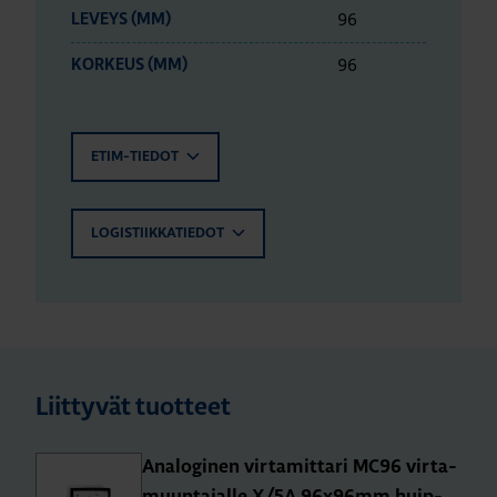
96
LEVEYS (MM)
96
KORKEUS (MM)
ETIM-TIEDOT
LOGISTIIKKATIEDOT
Liittyvät tuotteet
Ana­lo­gi­nen vir­ta­mit­ta­ri MC96 vir­ta­