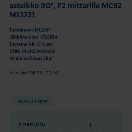
asteikko 90º, P2 mittarille MC92
M12231
Tuotekoodi: M122XF
Sähkönumero: 6718814
Tuotemerkki: Circutor
GTIN: 8433059009106
Minimipakkaus: 1 kpl
Asteikko SMC96 200/5A
TEKNISET TIEDOT
1
PITUUS (MM)