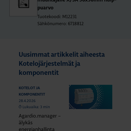
muun­ta­jal­le X/5A 96x96mm huip­
puar­vo
Tuotekoodi: M12231
Sähkönumero: 6718812
Uusimmat artikkelit aiheesta
Kotelojärjestelmät ja
komponentit
KOTELOT JA
KOMPONENTIT
28.4.2026
Lukuaika: 3 min
Agardio.manager –
älykäs
energianhallinta