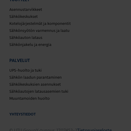
Asennustarvikkeet
Sähkökeskukset
Kotelojärjestelmät ja komponentit
Sähkönsyötön varmennus ja laatu
Sähköauton lataus
Sähkönjakelu ja energia
PALVELUT
UPS-huolto ja tuki
Sähkön laadun parantaminen
Sähkökeskuksien asennukset
Sähköautojen latausasemien tuki
Muuntamoiden huolto
YHTEYSTIEDOT
© UTU Group
Y-tunnus: 1707453-2
Tietosuojaseloste