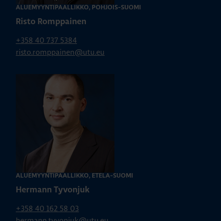
ALUEMYYNTIPÄÄLLIKKÖ, POHJOIS-SUOMI
Risto Romppainen
+358 40 737 5384
risto.romppainen@utu.eu
ALUEMYYNTIPÄÄLLIKKÖ, ETELÄ-SUOMI
Hermann Tyvonjuk
+358 40 162 58 03
hermann.tyvonjuk@utu.eu