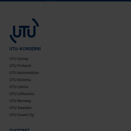
UTU-KONSERNI
UTU Group
UTU Finland
UTU Automation
UTU Estonia
UTU Latvia
UTU Lithuania
UTU Norway
UTU Sweden
UTU Invest Oy
TUOTTEET