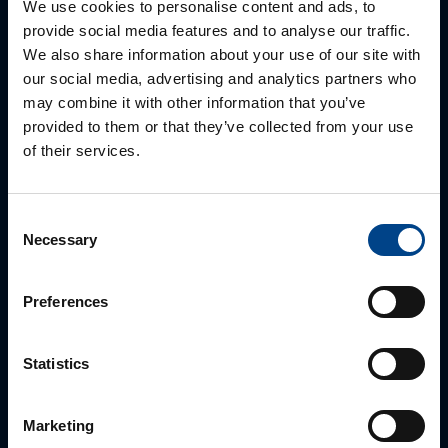
We use cookies to personalise content and ads, to
provide social media features and to analyse our traffic.
We also share information about your use of our site with
our social media, advertising and analytics partners who
may combine it with other information that you’ve
provided to them or that they’ve collected from your use
of their services.
Consent
ALUEMYYNTIPÄÄLLIKKÖ, LÄNSI-SUOMI
Necessary
Selection
Jussi Pernaa
+358 50 596 7006
Preferences
jussi.pernaa@utu.eu
Statistics
Marketing