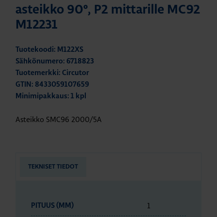
asteikko 90º, P2 mittarille MC92
M12231
Tuotekoodi: M122XS
Sähkönumero: 6718823
Tuotemerkki: Circutor
GTIN: 8433059107659
Minimipakkaus: 1 kpl
Asteikko SMC96 2000/5A
TEKNISET TIEDOT
1
PITUUS (MM)