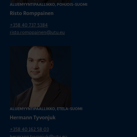
ALUEMYYNTIPÄÄLLIKKÖ, POHJOIS-SUOMI
Risto Romppainen
+358 40 737 5384
risto.romppainen@utu.eu
ALUEMYYNTIPÄÄLLIKKÖ, ETELÄ-SUOMI
Hermann Tyvonjuk
+358 40 162 58 03
hermann.tyvonjuk@utu.eu