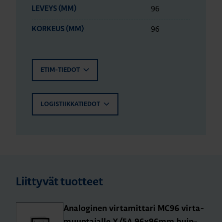
96
LEVEYS (MM)
96
KORKEUS (MM)
ETIM-TIEDOT
LOGISTIIKKATIEDOT
Liittyvät tuotteet
Ana­lo­gi­nen vir­ta­mit­ta­ri MC96 vir­ta­