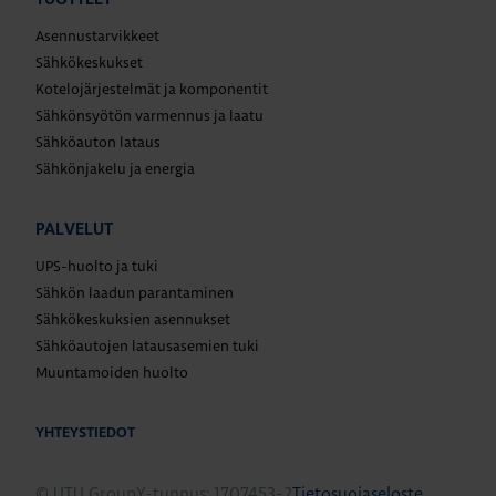
Asennustarvikkeet
Sähkökeskukset
Kotelojärjestelmät ja komponentit
Sähkönsyötön varmennus ja laatu
Sähköauton lataus
Sähkönjakelu ja energia
PALVELUT
UPS-huolto ja tuki
Sähkön laadun parantaminen
Sähkökeskuksien asennukset
Sähköautojen latausasemien tuki
Muuntamoiden huolto
YHTEYSTIEDOT
© UTU Group
Y-tunnus: 1707453-2
Tietosuojaseloste