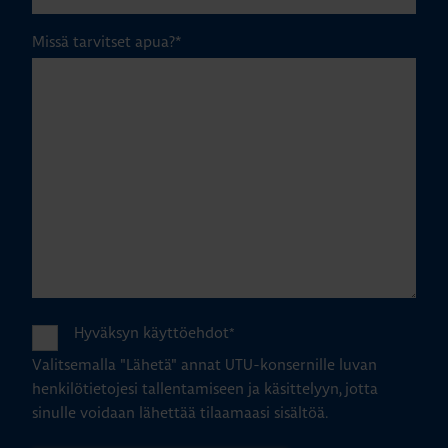
Missä tarvitset apua?
*
Hyväksyn käyttöehdot
*
Valitsemalla "Lähetä" annat UTU-konsernille luvan
henkilötietojesi tallentamiseen ja käsittelyyn, jotta
sinulle voidaan lähettää tilaamaasi sisältöä.