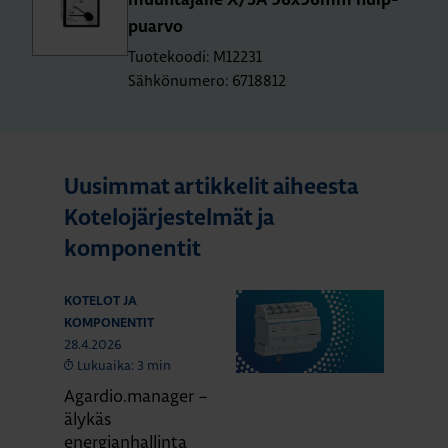
muun­ta­jal­le X/5A 96x96mm huip­
puar­vo
Tuotekoodi: M12231
Sähkönumero: 6718812
Uusimmat artikkelit aiheesta
Kotelojärjestelmät ja
komponentit
KOTELOT JA
KOMPONENTIT
28.4.2026
Lukuaika: 3 min
Agardio.manager –
älykäs
energianhallinta