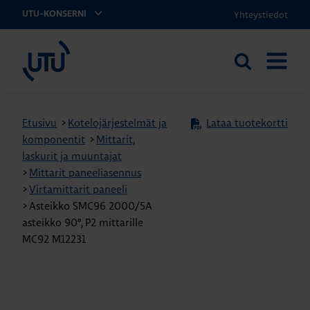
Yhteystiedot
UTU-KONSERNI
UTU
Etsi
AVAA
sivustolta
VALIKK
Etusivu
>
Kotelojärjestelmät ja
Lataa tuotekortti
komponentit
>
Mittarit,
laskurit ja muuntajat
>
Mittarit paneeliasennus
>
Virtamittarit paneeli
>
Asteikko SMC96 2000/5A
asteikko 90º, P2 mittarille
MC92 M12231