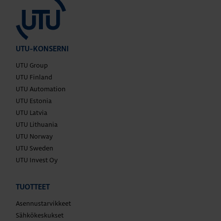
UTU-KONSERNI
UTU Group
UTU Finland
UTU Automation
UTU Estonia
UTU Latvia
UTU Lithuania
UTU Norway
UTU Sweden
UTU Invest Oy
TUOTTEET
Asennustarvikkeet
Sähkökeskukset