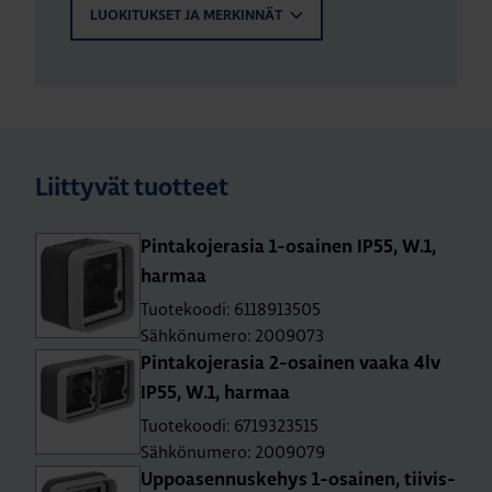
LUOKITUKSET JA MERKINNÄT
Liittyvät tuotteet
Pin­ta­ko­je­ra­sia 1-osai­nen IP55, W.1,
har­maa
Tuotekoodi: 6118913505
Sähkönumero: 2009073
Pin­ta­ko­je­ra­sia 2-osai­nen vaaka 4lv
IP55, W.1, har­maa
Tuotekoodi: 6719323515
Sähkönumero: 2009079
Up­poa­sen­nus­ke­hys 1-osai­nen, tii­vis­