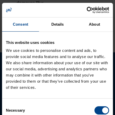
domovea Plus
korvaa domovea
V1:n
Consent
Details
About
KATSO LISÄÄ ARTIKKELEITA
This website uses cookies
We use cookies to personalise content and ads, to
provide social media features and to analyse our traffic.
We also share information about your use of our site with
Ota yhteyttä!
our social media, advertising and analytics partners who
may combine it with other information that you’ve
Autamme mielellämme, jotta löydämme sinulle
provided to them or that they’ve collected from your use
parhaan ratkaisun. Otathan yhteyttä puhelimitse,
of their services.
sähköpostitse tai verkkolomakkeen kautta.
Consent
Necessary
Selection