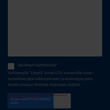
Hyväksyn käyttöehdot
*
Valitsemalla "Lähetä" annat UTU-konsernille luvan
henkilötietojesi tallentamiseen ja käsittelyyn, jotta
sinulle voidaan lähettää tilaamaasi sisältöä.