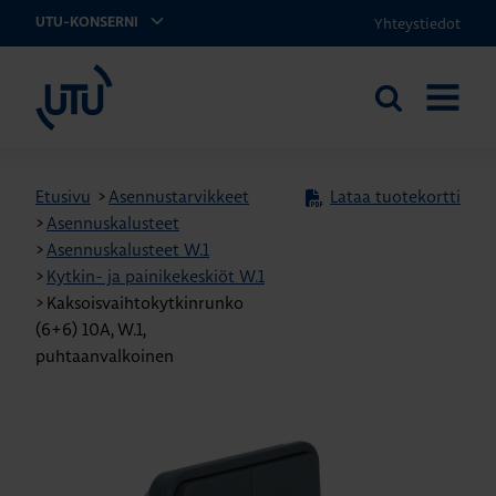
Yhteystiedot
UTU-KONSERNI
UTU
Etsi
AVAA
sivustolta
VALIKK
Etusivu
>
Asennustarvikkeet
Lataa tuotekortti
>
Asennuskalusteet
>
Asennuskalusteet W.1
>
Kytkin- ja painikekeskiöt W.1
>
Kaksoisvaihtokytkinrunko
(6+6) 10A, W.1,
puhtaanvalkoinen