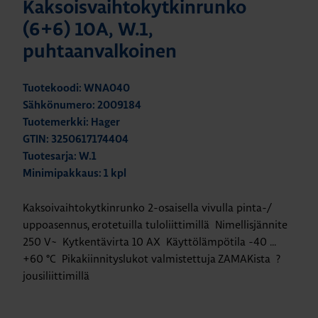
Kaksoisvaihtokytkinrunko
(6+6) 10A, W.1,
puhtaanvalkoinen
Tuotekoodi: WNA040
Sähkönumero: 2009184
Tuotemerkki: Hager
GTIN: 3250617174404
Tuotesarja: W.1
Minimipakkaus: 1 kpl
Kaksoivaihtokytkinrunko 2-osaisella vivulla pinta-/
uppoasennus, erotetuilla tuloliittimillä Nimellisjännite
250 V~ Kytkentävirta 10 AX Käyttölämpötila -40 ...
+60 °C Pikakiinnityslukot valmistettuja ZAMAKista ?
jousiliittimillä