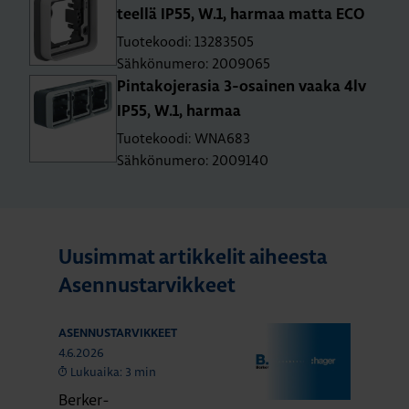
teel­lä IP55, W.1, har­maa matta ECO
Tuotekoodi: 13283505
Sähkönumero: 2009065
Pin­ta­ko­je­ra­sia 3-osai­nen vaaka 4lv
IP55, W.1, har­maa
Tuotekoodi: WNA683
Sähkönumero: 2009140
Uusimmat artikkelit aiheesta
Asennustarvikkeet
ASENNUSTARVIKKEET
4.6.2026
Lukuaika: 3 min
Berker-