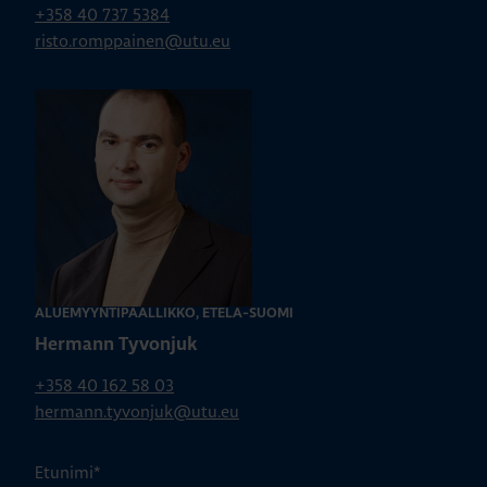
+358 40 737 5384
risto.romppainen@utu.eu
ALUEMYYNTIPÄÄLLIKKÖ, ETELÄ-SUOMI
Hermann Tyvonjuk
+358 40 162 58 03
hermann.tyvonjuk@utu.eu
Etunimi
*