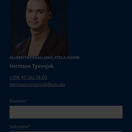
ALUEMYYNTIPÄÄLLIKKÖ, ETELÄ-SUOMI
Hermann Tyvonjuk
+358 40 162 58 03
hermann.tyvonjuk@utu.eu
Etunimi
*
Sukunimi
*