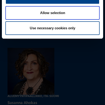
Allow selection
ALUEMYYNTIPÄÄLLIKKÖ, LÄNSI-SUOMI
Jussi Pernaa
Use necessary cookies only
+358 50 596 7006
jussi.pernaa@utu.eu
ALUEMYYNTIPÄÄLLIKKÖ, ITÄ-SUOMI
Susanna Ahokas