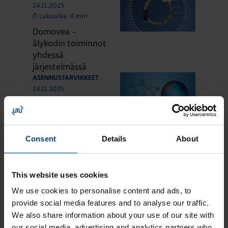
24.11.2025
Lukuaika: 4 min
Domovea –
älykodin toiminnot
yhdessä
järjestelmässä
ASENNUSTARVIKKEET
24.11.2025
Lukuaika: 3 min
Matter – uusi
älykotistandardi
Consent
Details
About
ASENNUSTARVIKKEET
16.10.2025
Lukuaika: 3 min
Uuden sukupolven
This website uses cookies
domovea Plus
We use cookies to personalise content and ads, to
korvaa domovea
provide social media features and to analyse our traffic.
V1:n
We also share information about your use of our site with
our social media, advertising and analytics partners who