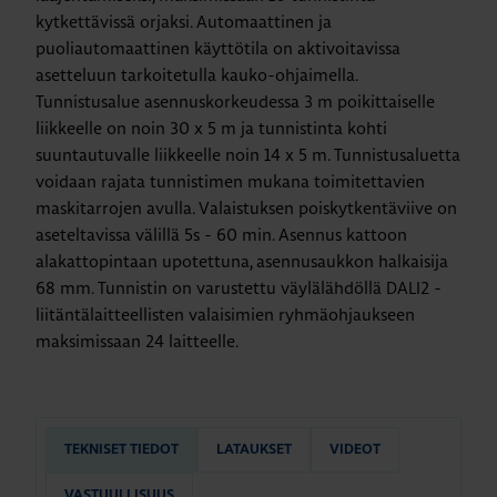
kytkettävissä orjaksi. Automaattinen ja
puoliautomaattinen käyttötila on aktivoitavissa
asetteluun tarkoitetulla kauko-ohjaimella.
Tunnistusalue asennuskorkeudessa 3 m poikittaiselle
liikkeelle on noin 30 x 5 m ja tunnistinta kohti
suuntautuvalle liikkeelle noin 14 x 5 m. Tunnistusaluetta
voidaan rajata tunnistimen mukana toimitettavien
maskitarrojen avulla. Valaistuksen poiskytkentäviive on
aseteltavissa välillä 5s - 60 min. Asennus kattoon
alakattopintaan upotettuna, asennusaukkon halkaisija
68 mm. Tunnistin on varustettu väylälähdöllä DALI2 -
liitäntälaitteellisten valaisimien ryhmäohjaukseen
maksimissaan 24 laitteelle.
TEKNISET TIEDOT
LATAUKSET
VIDEOT
VASTUULLISUUS