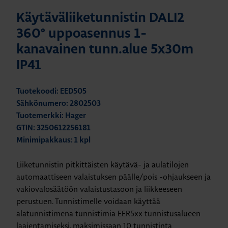
Käytäväliiketunnistin DALI2
360° uppoasennus 1-
kanavainen tunn.alue 5x30m
IP41
Tuotekoodi: EED505
Sähkönumero: 2802503
Tuotemerkki: Hager
GTIN: 3250612256181
Minimipakkaus: 1 kpl
Liiketunnistin pitkittäisten käytävä- ja aulatilojen
automaattiseen valaistuksen päälle/pois -ohjaukseen ja
vakiovalosäätöön valaistustasoon ja liikkeeseen
perustuen. Tunnistimelle voidaan käyttää
alatunnistimena tunnistimia EER5xx tunnistusalueen
laajentamiseksi, maksimissaan 10 tunnistinta