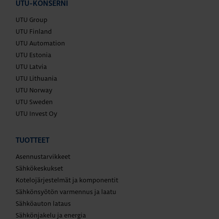
UTU-KONSERNI
UTU Group
UTU Finland
UTU Automation
UTU Estonia
UTU Latvia
UTU Lithuania
UTU Norway
UTU Sweden
UTU Invest Oy
TUOTTEET
Asennustarvikkeet
Sähkökeskukset
Kotelojärjestelmät ja komponentit
Sähkönsyötön varmennus ja laatu
Sähköauton lataus
Sähkönjakelu ja energia