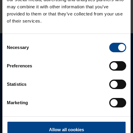
may combine it with other information that you’ve
KATSO LISÄÄ ARTIKKELEITA
provided to them or that they’ve collected from your use
of their services.
Consent
Necessary
Selection
Ota yhteyttä!
Autamme mielellämme, jotta löydämme sinulle
Preferences
parhaan ratkaisun. Otathan yhteyttä puhelimitse,
sähköpostitse tai verkkolomakkeen kautta.
Statistics
Marketing
Allow all cookies