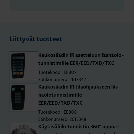
Liittyvät tuotteet
Kau­ko­sää­din IR aset­te­luun läs­nä­olo­
tun­nis­ti­mil­le EER/EED/TXD/TXC
Tuotekoodi: EE807
Sähkönumero: 2613347
Kau­ko­sää­din IR ti­laoh­jauk­seen läs­
nä­olo­tun­nis­ti­mil­le
EER/EED/TXD/TXC
Tuotekoodi: EE808
Sähkönumero: 2613348
Käy­tä­vä­lii­ke­tun­nis­tin 360° up­poa­