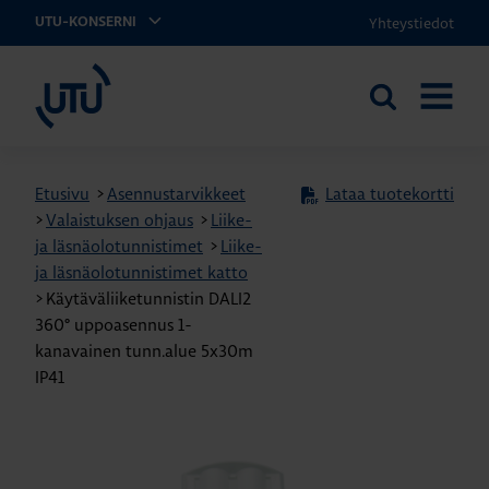
Yhteystiedot
UTU-KONSERNI
UTU
Etsi
AVAA
sivustolta
VALIKK
Etusivu
>
Asennustarvikkeet
Lataa tuotekortti
>
Valaistuksen ohjaus
>
Liike-
ja läsnäolotunnistimet
>
Liike-
ja läsnäolotunnistimet katto
>
Käytäväliiketunnistin DALI2
360° uppoasennus 1-
kanavainen tunn.alue 5x30m
IP41