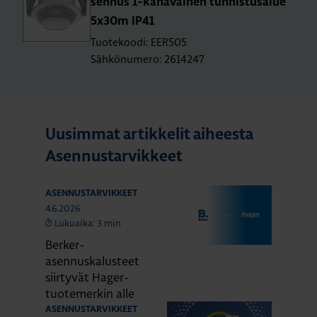
sen­nus 1-ka­na­vai­nen tun­nis­tusa­lue
5x30m IP41
Tuotekoodi: EER505
Sähkönumero: 2614247
Uusimmat artikkelit aiheesta
Asennustarvikkeet
ASENNUSTARVIKKEET
4.6.2026
Lukuaika: 3 min
Berker-
asennuskalusteet
siirtyvät Hager-
tuotemerkin alle
ASENNUSTARVIKKEET