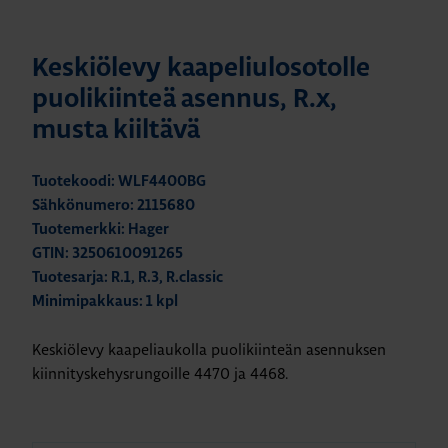
Keskiölevy kaapeliulosotolle
puolikiinteä asennus, R.x,
musta kiiltävä
Tuotekoodi: WLF4400BG
Sähkönumero: 2115680
Tuotemerkki: Hager
GTIN: 3250610091265
Tuotesarja: R.1, R.3, R.classic
Minimipakkaus: 1 kpl
Keskiölevy kaapeliaukolla puolikiinteän asennuksen
kiinnityskehysrungoille 4470 ja 4468.