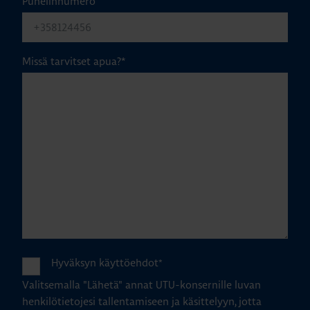
Puhelinnumero
Missä tarvitset apua?
*
Hyväksyn käyttöehdot
*
Valitsemalla "Lähetä" annat UTU-konsernille luvan
henkilötietojesi tallentamiseen ja käsittelyyn, jotta