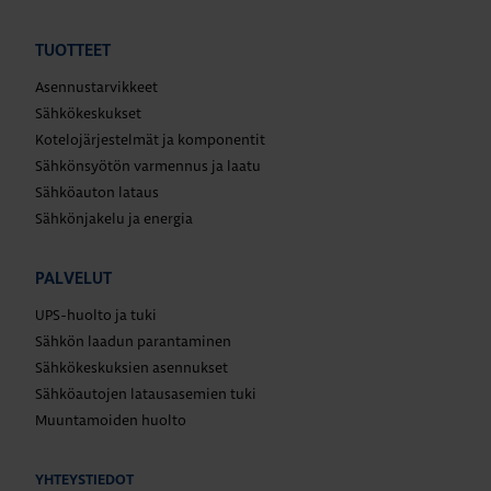
TUOTTEET
Asennustarvikkeet
Sähkökeskukset
Kotelojärjestelmät ja komponentit
Sähkönsyötön varmennus ja laatu
Sähköauton lataus
Sähkönjakelu ja energia
PALVELUT
UPS-huolto ja tuki
Sähkön laadun parantaminen
Sähkökeskuksien asennukset
Sähköautojen latausasemien tuki
Muuntamoiden huolto
YHTEYSTIEDOT