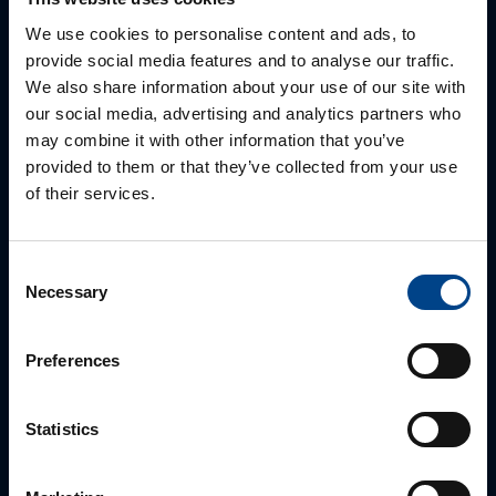
parhaan ratkaisun. Otathan yhteyttä puhelimitse,
sähköpostitse tai verkkolomakkeen kautta.
We use cookies to personalise content and ads, to
provide social media features and to analyse our traffic.
We also share information about your use of our site with
our social media, advertising and analytics partners who
may combine it with other information that you’ve
provided to them or that they’ve collected from your use
of their services.
Consent
Necessary
Selection
ALUEMYYNTIPÄÄLLIKKÖ, LÄNSI-SUOMI
Jussi Pernaa
Preferences
+358 50 596 7006
jussi.pernaa@utu.eu
Statistics