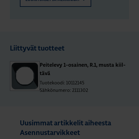
Liittyvät tuotteet
Pei­te­le­vy 1-osai­nen, R.1, musta kiil­
tä­vä
Tuotekoodi: 10112145
Sähkönumero: 2111302
Uusimmat artikkelit aiheesta
Asennustarvikkeet