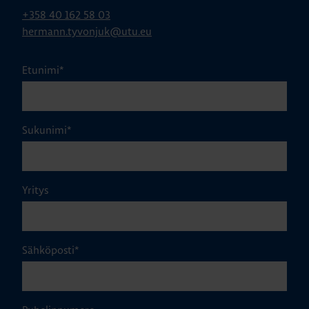
+358 40 162 58 03
hermann.tyvonjuk@utu.eu
Etunimi
*
Sukunimi
*
Yritys
Sähköposti
*