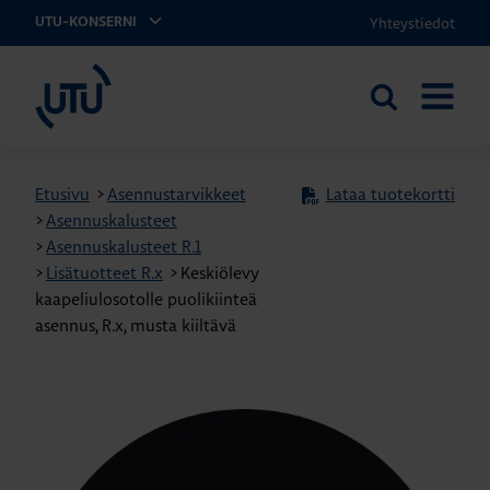
Yhteystiedot
UTU-KONSERNI
UTU
Etsi
AVAA
sivustolta
VALIKK
Etusivu
>
Asennustarvikkeet
Lataa tuotekortti
>
Asennuskalusteet
>
Asennuskalusteet R.1
>
Lisätuotteet R.x
>
Keskiölevy
kaapeliulosotolle puolikiinteä
asennus, R.x, musta kiiltävä