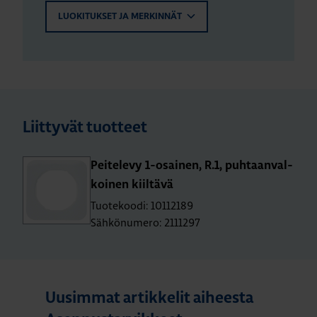
LUOKITUKSET JA MERKINNÄT
Liittyvät tuotteet
Pei­te­le­vy 1-osai­nen, R.1, puh­taan­val­
koi­nen kiil­tä­vä
Tuotekoodi: 10112189
Sähkönumero: 2111297
Uusimmat artikkelit aiheesta