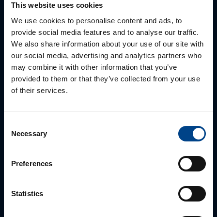
Autamme mielellämme, jotta löydämme sinulle
This website uses cookies
parhaan ratkaisun. Otathan yhteyttä puhelimitse,
We use cookies to personalise content and ads, to
sähköpostitse tai verkkolomakkeen kautta.
provide social media features and to analyse our traffic.
We also share information about your use of our site with
our social media, advertising and analytics partners who
may combine it with other information that you’ve
provided to them or that they’ve collected from your use
of their services.
Consent
Necessary
Selection
ALUEMYYNTIPÄÄLLIKKÖ, LÄNSI-SUOMI
Jussi Pernaa
Preferences
+358 50 596 7006
jussi.pernaa@utu.eu
Statistics