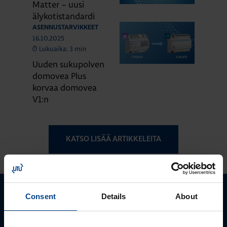
Matter – uusi
älykotistandardi
ASENNUSTARVIKKEET
16.10.2025
Lukuaika: 3 min
Uuden sukupolven
domovea Plus
korvaa domovea
V1:n
KATSO LISÄÄ ARTIKKELEITA
Consent
Details
About
Ota yhteyttä!