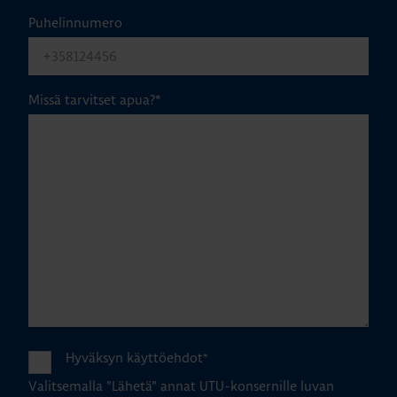
Puhelinnumero
Missä tarvitset apua?
*
Hyväksyn käyttöehdot
*
Valitsemalla "Lähetä" annat UTU-konsernille luvan