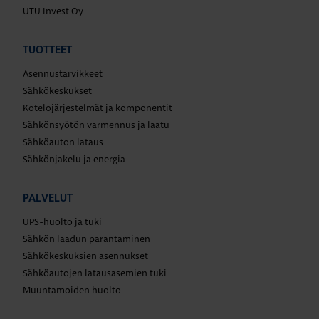
UTU Invest Oy
TUOTTEET
Asennustarvikkeet
Sähkökeskukset
Kotelojärjestelmät ja komponentit
Sähkönsyötön varmennus ja laatu
Sähköauton lataus
Sähkönjakelu ja energia
PALVELUT
UPS-huolto ja tuki
Sähkön laadun parantaminen
Sähkökeskuksien asennukset
Sähköautojen latausasemien tuki
Muuntamoiden huolto