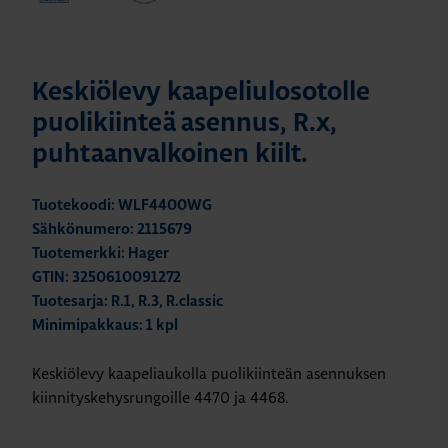
Keskiölevy kaapeliulosotolle
puolikiinteä asennus, R.x,
puhtaanvalkoinen kiilt.
Tuotekoodi: WLF4400WG
Sähkönumero: 2115679
Tuotemerkki: Hager
GTIN: 3250610091272
Tuotesarja: R.1, R.3, R.classic
Minimipakkaus: 1 kpl
Keskiölevy kaapeliaukolla puolikiinteän asennuksen
kiinnityskehysrungoille 4470 ja 4468.