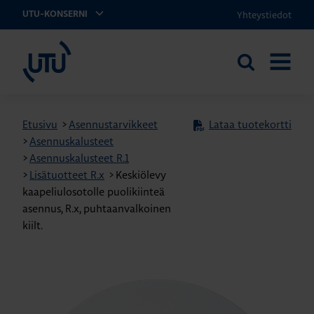
Yhteystiedot
UTU-KONSERNI
UTU
Etsi
AVAA
sivustolta
VALIKK
Etusivu
>
Asennustarvikkeet
Lataa tuotekortti
>
Asennuskalusteet
>
Asennuskalusteet R.1
>
Lisätuotteet R.x
>
Keskiölevy
kaapeliulosotolle puolikiinteä
asennus, R.x, puhtaanvalkoinen
kiilt.