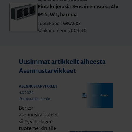
Pin­ta­ko­je­ra­sia 3-osai­nen vaaka 4lv
IP55, W.1, har­maa
Tuotekoodi: WNA683
Sähkönumero: 2009140
Uusimmat artikkelit aiheesta
Asennustarvikkeet
ASENNUSTARVIKKEET
4.6.2026
Lukuaika: 3 min
Berker-
asennuskalusteet
siirtyvät Hager-
tuotemerkin alle