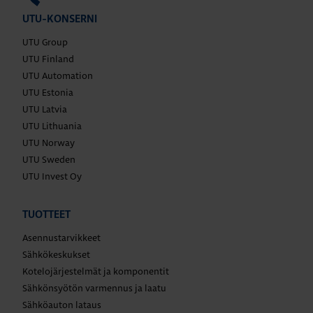
UTU-KONSERNI
UTU Group
UTU Finland
UTU Automation
UTU Estonia
UTU Latvia
UTU Lithuania
UTU Norway
UTU Sweden
UTU Invest Oy
TUOTTEET
Asennustarvikkeet
Sähkökeskukset
Kotelojärjestelmät ja komponentit
Sähkönsyötön varmennus ja laatu
Sähköauton lataus