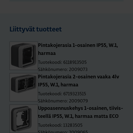
Liittyvät tuotteet
Pin­ta­ko­je­ra­sia 1-osai­nen IP55, W.1,
har­maa
Tuotekoodi: 6118913505
Sähkönumero: 2009073
Pin­ta­ko­je­ra­sia 2-osai­nen vaaka 4lv
IP55, W.1, har­maa
Tuotekoodi: 6719323515
Sähkönumero: 2009079
Up­poa­sen­nus­ke­hys 1-osai­nen, tii­vis­
teel­lä IP55, W.1, har­maa matta ECO
Tuotekoodi: 13283505
Sähkönumero: 2009065