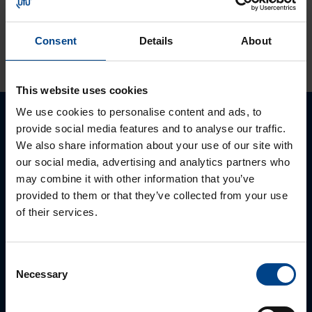
Consent
Details
About
KATSO LISÄÄ ARTIKKELEITA
This website uses cookies
We use cookies to personalise content and ads, to
provide social media features and to analyse our traffic.
Ota yhteyttä!
We also share information about your use of our site with
our social media, advertising and analytics partners who
Autamme mielellämme, jotta löydämme sinulle
may combine it with other information that you’ve
parhaan ratkaisun. Otathan yhteyttä puhelimitse,
provided to them or that they’ve collected from your use
sähköpostitse tai verkkolomakkeen kautta.
of their services.
Consent
Necessary
Selection