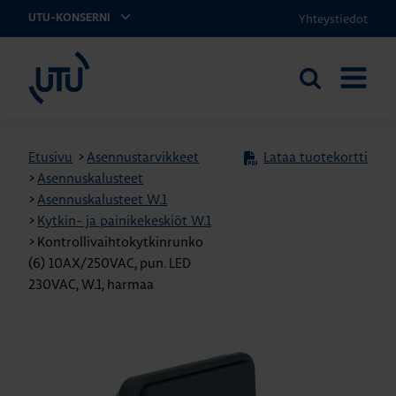
Yhteystiedot
UTU-KONSERNI
UTU
Etsi
AVAA
sivustolta
VALIKK
Etusivu
>
Asennustarvikkeet
Lataa tuotekortti
>
Asennuskalusteet
>
Asennuskalusteet W.1
>
Kytkin- ja painikekeskiöt W.1
>
Kontrollivaihtokytkinrunko
(6) 10AX/250VAC, pun. LED
230VAC, W.1, harmaa