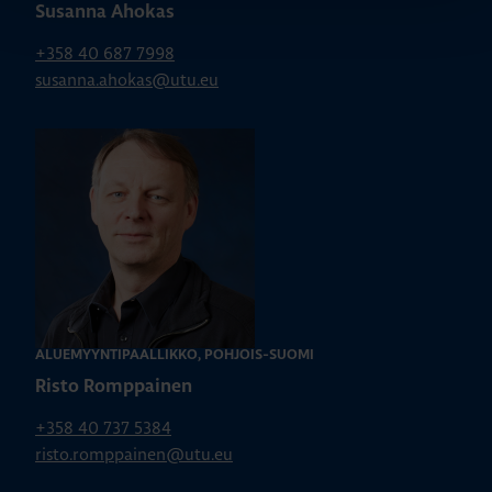
Susanna Ahokas
+358 40 687 7998
susanna.ahokas@utu.eu
ALUEMYYNTIPÄÄLLIKKÖ, POHJOIS-SUOMI
Risto Romppainen
+358 40 737 5384
risto.romppainen@utu.eu