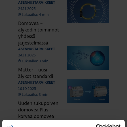
ASENNUSTARVIKKEET
24.11.2025
Lukuaika: 4 min
Domovea –
älykodin toiminnot
yhdessä
järjestelmässä
ASENNUSTARVIKKEET
24.11.2025
Lukuaika: 3 min
Matter – uusi
älykotistandardi
ASENNUSTARVIKKEET
16.10.2025
Lukuaika: 3 min
Uuden sukupolven
domovea Plus
korvaa domovea
V1:n