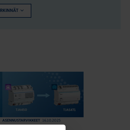
ERKINNÄT
16.10.2025
ASENNUSTARVIKKEET
|
Lukuaika: 3 min