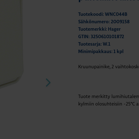
Tuotekoodi: WNC044B
Sähkönumero: 2009158
Tuotemerkki: Hager
GTIN: 3250610101872
Tuotesarja: W.1
Minimipakkaus: 1 kpl
Kruunupainike, 2 vaihtokoske
Tuote merkitty lumihiutalem
kylmiin olosuhteisiin -25°C as