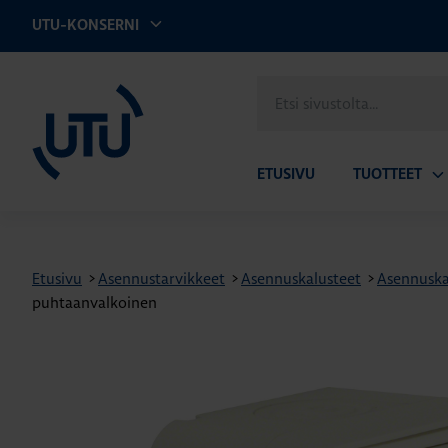
UTU-KONSERNI
UTU
Etsi
sivustolta
ETUSIVU
TUOTTEET
Av
ala
Etusivu
>
Asennustarvikkeet
>
Asennuskalusteet
>
Asennuska
puhtaanvalkoinen