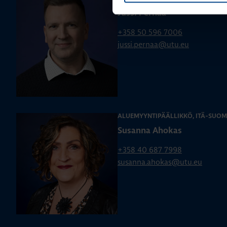
Jussi Pernaa
+358 50 596 7006
jussi.pernaa@utu.eu
ALUEMYYNTIPÄÄLLIKKÖ, ITÄ-SUOM
Susanna Ahokas
+358 40 687 7998
susanna.ahokas@utu.eu