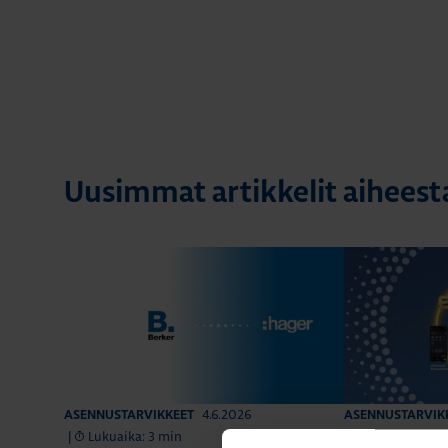
Uusimmat artikkelit aihees
4.6.2026
ASENNUSTARVIKKEET
ASENNUSTARVIK
|
Lukuaika: 3 min
|
Lukuaika: 4 