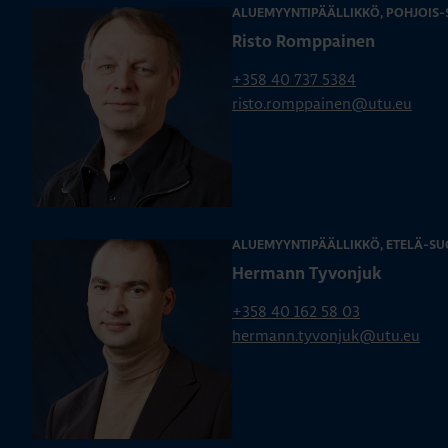
ALUEMYYNTIPÄÄLLIKKÖ, POHJOIS
Risto Romppainen
+358 40 737 5384
risto.romppainen@utu.eu
ALUEMYYNTIPÄÄLLIKKÖ, ETELÄ-SU
Hermann Tyvonjuk
+358 40 162 58 03
hermann.tyvonjuk@utu.eu