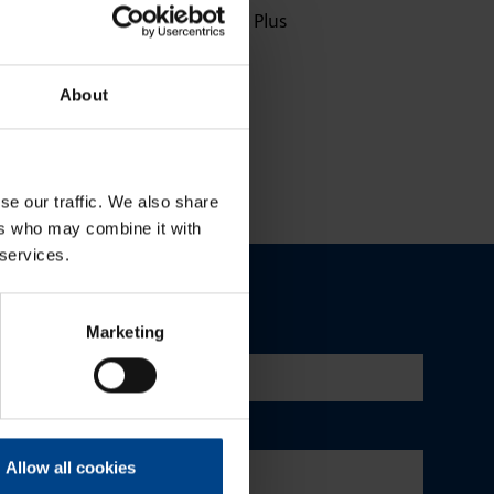
Uuden sukupolven domovea Plus
korvaa domovea V1:n
About
se our traffic. We also share
ers who may combine it with
 services.
Marketing
Allow all cookies