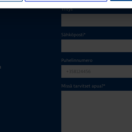
Yritys
Sähköposti
*
Puhelinnumero
I
Missä tarvitset apua?
*