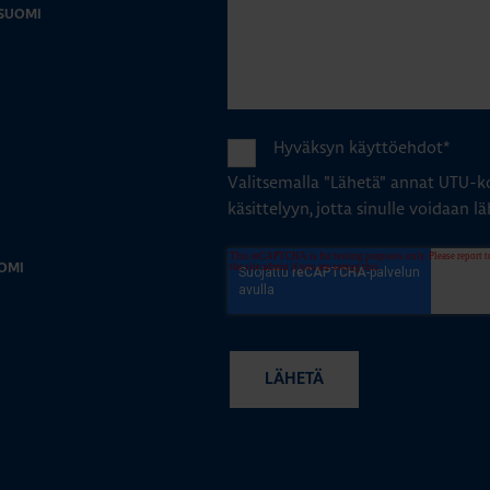
-SUOMI
Hyväksyn käyttöehdot
*
Valitsemalla "Lähetä" annat UTU-ko
käsittelyyn, jotta sinulle voidaan lä
OMI