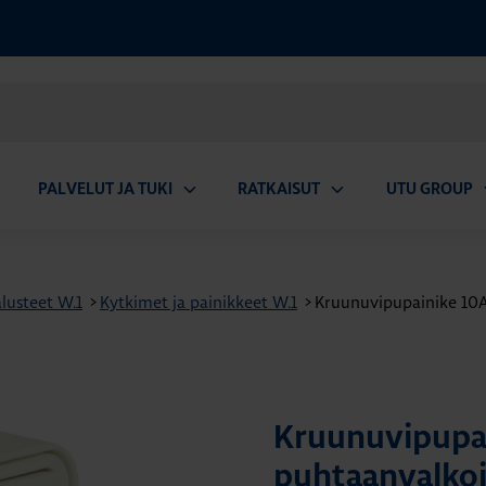
PALVELUT JA TUKI
RATKAISUT
UTU GROUP
aa
Avaa
Avaa
A
valikko
alavalikko
alavalikko
a
lusteet W.1
>
Kytkimet ja painikkeet W.1
>
Kruunuvipupainike 10A/2
Kruunuvipupain
puhtaanvalko