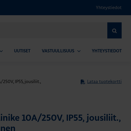
Yhteystiedot
HAE
UUTISET
VASTUULLISUUS
YHTEYSTIEDOT
vaa
Avaa
lavalikko
alavalikko
50V, IP55, jousiliit.,
Lataa tuotekortti
ike 10A/250V, IP55, jousiliit.,
inen