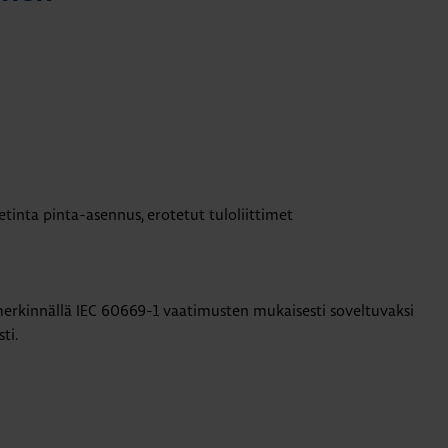
tinta pinta-asennus, erotetut tuloliittimet
erkinnällä IEC 60669-1 vaatimusten mukaisesti soveltuvaksi
ti.