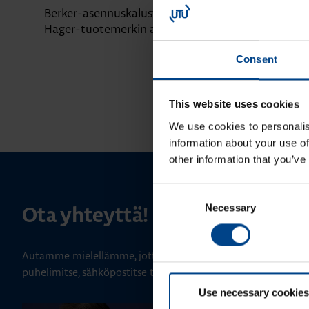
Berker-asennuskalusteet siirtyvät
Domovea – äl
Hager-tuotemerkin alle
yhdessä järje
Consent
This website uses cookies
We use cookies to personalis
information about your use of
other information that you’ve
Consent
Necessary
Selection
Ota yhteyttä!
Autamme mielellämme, jotta löydämme sinulle parhaan ratk
puhelimitse, sähköpostitse tai verkkolomakkeen kautta.
Use necessary cookies
ALUEMYYNTIPÄÄLLIKKÖ, LÄNSI-SU