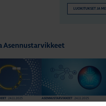
LUOKITUKSET JA M
ta Asennustarvikkeet
24.11.2025
24.11.2025
KEET
ASENNUSTARVIKKEET
min
|
Lukuaika: 3 min