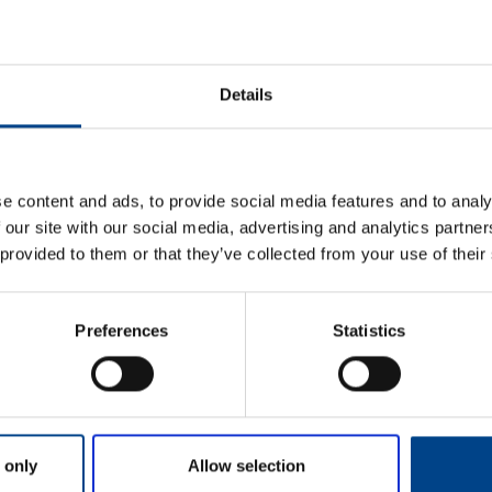
ykodin toiminnot
Matter – uusi älykotistandardi
stelmässä
Details
KATSO LISÄÄ ARTIKKELEITA
e content and ads, to provide social media features and to analy
 our site with our social media, advertising and analytics partn
 provided to them or that they’ve collected from your use of their
Preferences
Statistics
Etunimi
*
aisun. Otathan yhteyttä
Sukunimi
*
 only
Allow selection
OMI