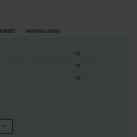
AUKSET
VASTUULLISUUS
62
76
76