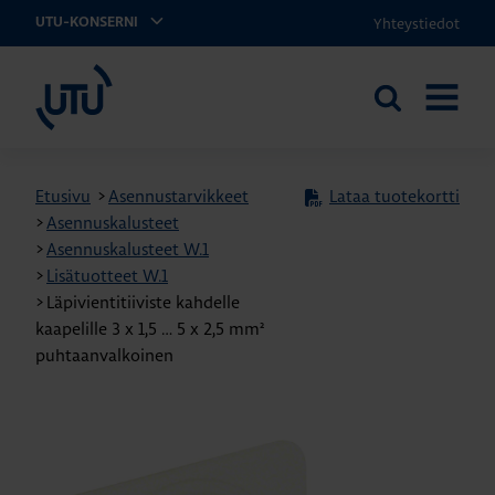
Yhteystiedot
UTU-KONSERNI
UTU
Etsi
AVAA
sivustolta
VALIKK
Etusivu
>
Asennustarvikkeet
Lataa tuotekortti
>
Asennuskalusteet
>
Asennuskalusteet W.1
>
Lisätuotteet W.1
>
Läpivientitiiviste kahdelle
kaapelille 3 x 1,5 … 5 x 2,5 mm²
puhtaanvalkoinen