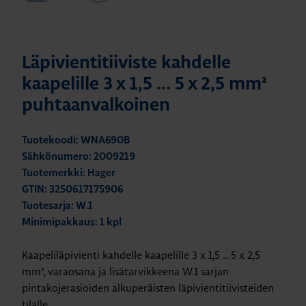
Läpivientitiiviste kahdelle
kaapelille 3 x 1,5 … 5 x 2,5 mm²
puhtaanvalkoinen
Tuotekoodi: WNA690B
Sähkönumero: 2009219
Tuotemerkki: Hager
GTIN: 3250617175906
Tuotesarja: W.1
Minimipakkaus: 1 kpl
Kaapeliläpivienti kahdelle kaapelille 3 x 1,5 ... 5 x 2,5
mm², varaosana ja lisätarvikkeena W.1 sarjan
pintakojerasioiden alkuperäisten läpivientitiivisteiden
tilalle.