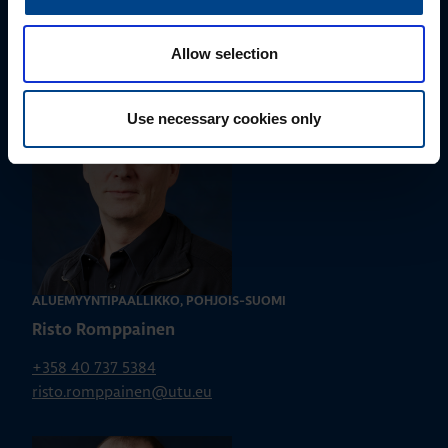
+358 40 687 7998
susanna.ahokas@utu.eu
Allow selection
Use necessary cookies only
ALUEMYYNTIPÄÄLLIKKÖ, POHJOIS-SUOMI
Risto Romppainen
+358 40 737 5384
risto.romppainen@utu.eu