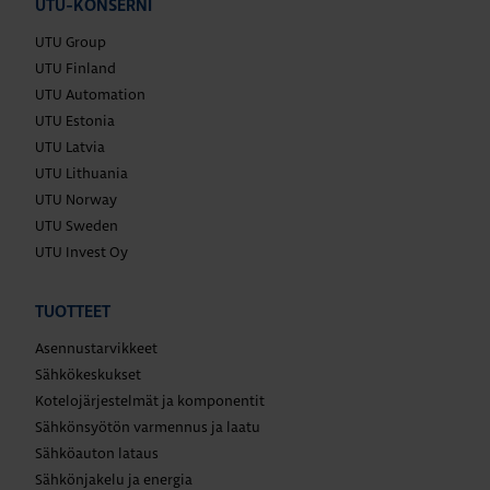
UTU-KONSERNI
UTU Group
UTU Finland
UTU Automation
UTU Estonia
UTU Latvia
UTU Lithuania
UTU Norway
UTU Sweden
UTU Invest Oy
TUOTTEET
Asennustarvikkeet
Sähkökeskukset
Kotelojärjestelmät ja komponentit
Sähkönsyötön varmennus ja laatu
Sähköauton lataus
Sähkönjakelu ja energia