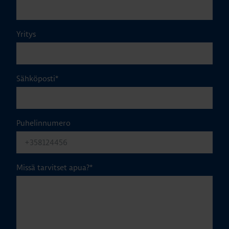
Yritys
Sähköposti
*
Puhelinnumero
Missä tarvitset apua?
*