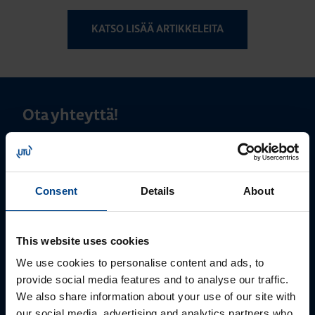
KATSO LISÄÄ ARTIKKELEITA
Ota yhteyttä!
Autamme mielellämme, jotta löydämme sinulle
parhaan ratkaisun. Otathan yhteyttä puhelimitse,
sähköpostitse tai verkkolomakkeen kautta.
Consent
Details
About
This website uses cookies
We use cookies to personalise content and ads, to
provide social media features and to analyse our traffic.
We also share information about your use of our site with
our social media, advertising and analytics partners who