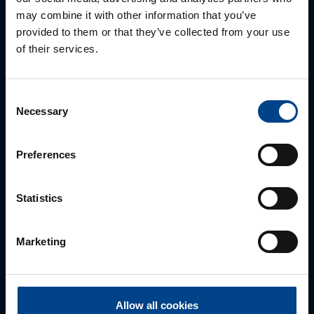
may combine it with other information that you’ve
provided to them or that they’ve collected from your use
of their services.
ALUEMYYNTIPÄÄLLIKKÖ, LÄNSI-SUOMI
Jussi Pernaa
+358 50 596 7006
Consent
jussi.pernaa@utu.eu
Necessary
Selection
Preferences
Statistics
Marketing
ALUEMYYNTIPÄÄLLIKKÖ, ITÄ-SUOMI
Allow all cookies
Susanna Ahokas