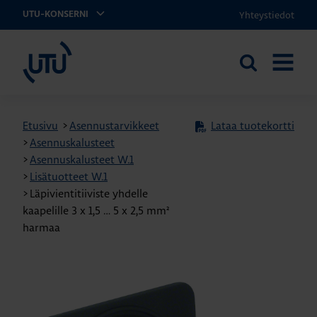
Yhteystiedot
UTU-KONSERNI
UTU
Etsi
AVAA
sivustolta
VALIKK
Etusivu
>
Asennustarvikkeet
Lataa tuotekortti
>
Asennuskalusteet
>
Asennuskalusteet W.1
>
Lisätuotteet W.1
>
Läpivientitiiviste yhdelle
kaapelille 3 x 1,5 … 5 x 2,5 mm²
harmaa