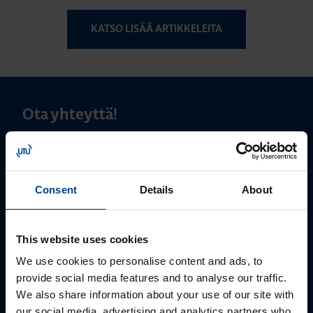
KATSO LISÄÄ ARTIKKELEITA
Ota yhteyttä!
Autamme mielellämme, jotta löydämme sinulle
parhaan ratkaisun. Otathan yhteyttä puhelimitse,
sähköpostitse tai verkkolomakkeen kautta.
Consent
Details
About
This website uses cookies
We use cookies to personalise content and ads, to
provide social media features and to analyse our traffic.
We also share information about your use of our site with
our social media, advertising and analytics partners who