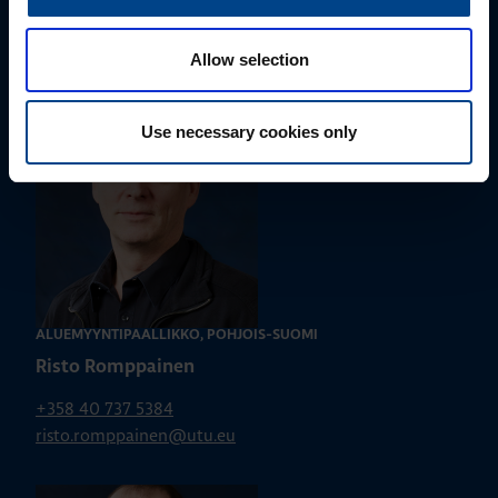
+358 40 687 7998
susanna.ahokas@utu.eu
Allow selection
Use necessary cookies only
ALUEMYYNTIPÄÄLLIKKÖ, POHJOIS-SUOMI
Risto Romppainen
+358 40 737 5384
risto.romppainen@utu.eu