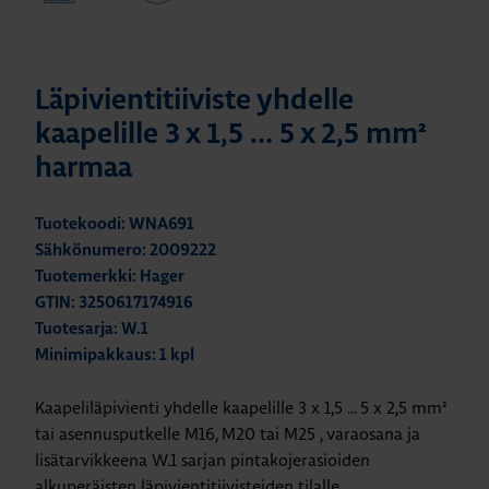
Läpivientitiiviste yhdelle
kaapelille 3 x 1,5 … 5 x 2,5 mm²
harmaa
Tuotekoodi: WNA691
Sähkönumero: 2009222
Tuotemerkki: Hager
GTIN: 3250617174916
Tuotesarja: W.1
Minimipakkaus: 1 kpl
Kaapeliläpivienti yhdelle kaapelille 3 x 1,5 ... 5 x 2,5 mm²
tai asennusputkelle M16, M20 tai M25 , varaosana ja
lisätarvikkeena W.1 sarjan pintakojerasioiden
alkuperäisten läpivientitiivisteiden tilalle.