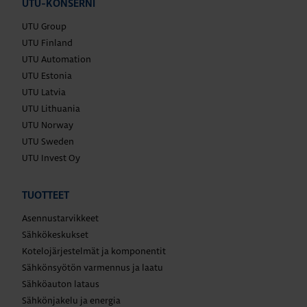
UTU-KONSERNI
UTU Group
UTU Finland
UTU Automation
UTU Estonia
UTU Latvia
UTU Lithuania
UTU Norway
UTU Sweden
UTU Invest Oy
TUOTTEET
Asennustarvikkeet
Sähkökeskukset
Kotelojärjestelmät ja komponentit
Sähkönsyötön varmennus ja laatu
Sähköauton lataus
Sähkönjakelu ja energia