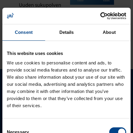
Uuden sukupolven
domovea Plus
korvaa domovea
V1:n
Consent
Details
About
KATSO LISÄÄ ARTIKKELEITA
This website uses cookies
We use cookies to personalise content and ads, to
provide social media features and to analyse our traffic.
We also share information about your use of our site with
our social media, advertising and analytics partners who
Ota yhteyttä!
may combine it with other information that you’ve
provided to them or that they’ve collected from your use
Autamme mielellämme, jotta löydämme sinulle
of their services.
parhaan ratkaisun. Otathan yhteyttä puhelimitse,
sähköpostitse tai verkkolomakkeen kautta.
Consent
Necessary