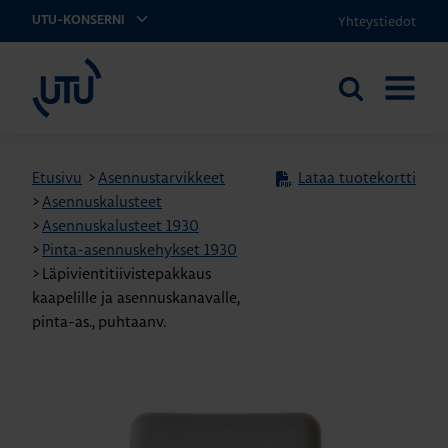
Yhteystiedot
UTU-KONSERNI
UTU
Etsi
AVAA
sivustolta
VALIKK
Etusivu
>
Asennustarvikkeet
Lataa tuotekortti
>
Asennuskalusteet
>
Asennuskalusteet 1930
>
Pinta-asennuskehykset 1930
>
Läpivientitiivistepakkaus
kaapelille ja asennuskanavalle,
pinta-as., puhtaanv.