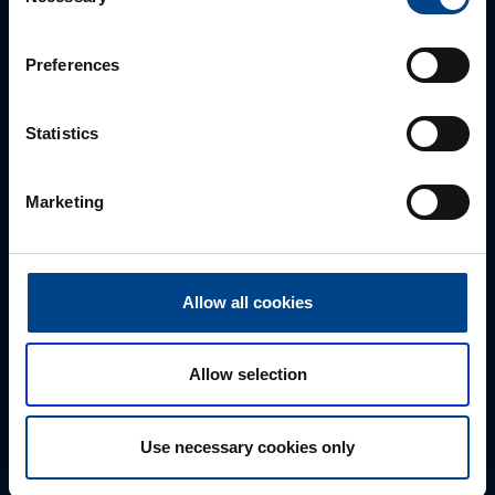
Selection
Preferences
Statistics
Marketing
ALUEMYYNTIPÄÄLLIKKÖ, LÄNSI-SUOMI
Jussi Pernaa
+358 50 596 7006
Allow all cookies
jussi.pernaa@utu.eu
Allow selection
Use necessary cookies only