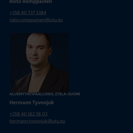
Risto Romppainen
+358 40 737 5384
risto.romppainen@utu.eu
ALUEMYYNTIPÄÄLLIKKÖ, ETELÄ-SUOMI
Hermann Tyvonjuk
+358 40 162 58 03
hermann.tyvonjuk@utu.eu