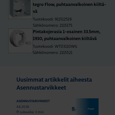
tegro Flow, puh­taan­val­koi­nen kiil­tä­
vä
Tuotekoodi: 911512519
Sähkönumero: 2115175
Pin­ta­ko­je­ra­sia 1-osai­nen 33.5mm,
1930, puh­taan­val­koi­nen kiil­tä­vä
Tuotekoodi: WTD3110WG
Sähkönumero: 2115521
Uusimmat artikkelit aiheesta
Asennustarvikkeet
ASENNUSTARVIKKEET
4.6.2026
Lukuaika: 3 min