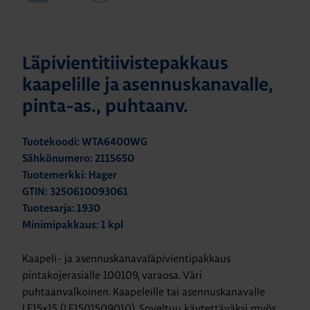
Läpivientitiivistepakkaus
kaapelille ja asennuskanavalle,
pinta-as., puhtaanv.
Tuotekoodi: WTA6400WG
Sähkönumero: 2115650
Tuotemerkki: Hager
GTIN: 3250610093061
Tuotesarja: 1930
Minimipakkaus: 1 kpl
Kaapeli- ja asennuskanavaläpivientipakkaus
pintakojerasialle 100109, varaosa. Väri
puhtaanvalkoinen. Kaapeleille tai asennuskanavalle
LF15x15 (LF1501509010). Soveltuu käytettäväksi myös