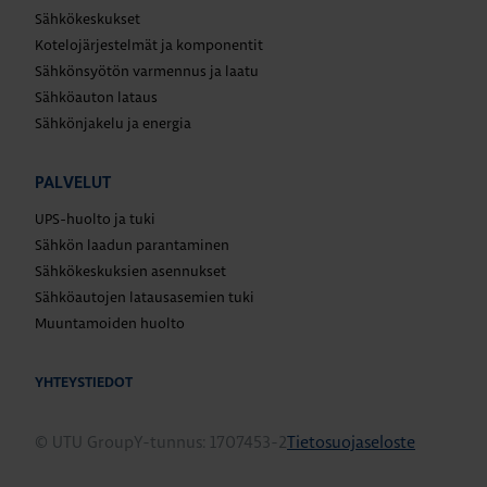
Sähkökeskukset
Kotelojärjestelmät ja komponentit
Sähkönsyötön varmennus ja laatu
Sähköauton lataus
Sähkönjakelu ja energia
PALVELUT
UPS-huolto ja tuki
Sähkön laadun parantaminen
Sähkökeskuksien asennukset
Sähköautojen latausasemien tuki
Muuntamoiden huolto
YHTEYSTIEDOT
© UTU Group
Y-tunnus: 1707453-2
Tietosuojaseloste