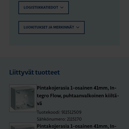
LOGISTIIKKATIEDOT
LUOKITUKSET JA MERKINNÄT
Liittyvät tuotteet
Pin­ta­ko­je­ra­sia 1-osai­nen 41mm, In­
tegro Flow, puh­taan­val­koi­nen kiil­tä­
vä
Tuotekoodi: 911512509
Sähkönumero: 2115170
Pin­ta­ko­je­ra­sia 1-osai­nen 41mm, In­