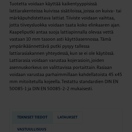
Tuotetta voidaan käyttää kaikentyyppisissä
lattiarakenteissa kuivissa sisätiloissa, joissa on kuiva- tai
märkäpuhdistettava lattiat. Tiiviste voidaan vaihtaa,
jotta tiiveysluokka voidaan taata koko elinkaaren ajan.
Kaapeliputki antaa suoja lattiapinnalla olevaa vettä
vastaan 10 mm tasoon asti käyttöasennossa. Tämä
ympärikäännettävä putki pysyy tallessa
lattiarasiakannen yhteydessä, kun se ei ole käytössä.
Lattiarasia voidaan varustaa kojerasioin, joiden
asennuskorkeus on valittavissa portaittain. Rasiaan
voidaan varustaa parhaimmillaan kahdellatoista 45 x45
mm mitoitetulla kojeella. Testattu standardien DIN EN
50085-1 ja DIN EN 50085-2-2 mukaisesti.
TEKNISET TIEDOT
LATAUKSET
VASTUULLISUUS