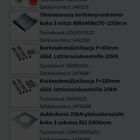
Sähkönumero: 1461135
Yleis­va­lu­ra­sia te­räs­le­vy­run­koi­nen
koko 3 mitat 498x498x(70-120)mm
Tuotekoodi: UDS3070120
Sähkönumero: 1461100
Kor­keu­den­sääs­tö­sar­ja P=65mm
sääd. Lat­tia­rasia­kas­e­teil­le 20kN
Tuotekoodi: EKSNS065
Sähkönumero: 1476687
Kor­keu­den­sääs­tö­sar­ja P=110mm
sääd. lat­tia­rasia­kas­e­teil­le 20kN
Tuotekoodi: EKSNS110
Sähkönumero: 1476688
Auk­ko­kan­si 20kN yleis­va­lu­ra­sial­le
koko 3 au­ko­tus R12 D306mm
Tuotekoodi: UDM3306SLR12
Sähkönumero: 1476786