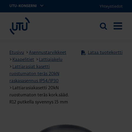
Yhteystiedot
UTU-KONSERNI
UTU
Etsi
AVAA
sivustolta
VALIKK
Etusivu
>
Asennustarvikkeet
Lataa tuotekortti
>
Kaapelitiet
>
Lattiajakelu
>
Lattiarasiat kasetti
ruostumaton teräs 20kN
raskasasennus IP54/IP30
>
Lattiarasiakasetti 20kN
ruostumaton teräs kork.sääd.
R12 putkella syvennys 15 mm