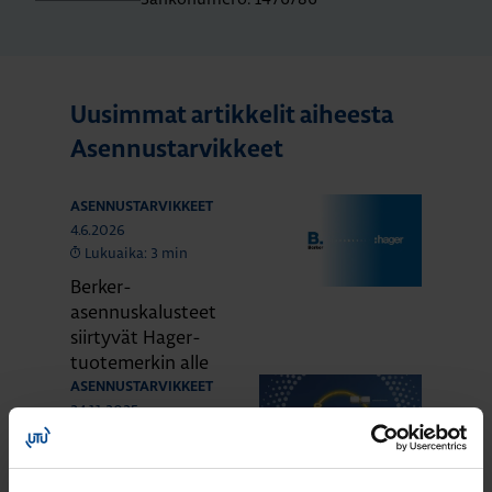
Uusimmat artikkelit aiheesta
Asennustarvikkeet
ASENNUSTARVIKKEET
4.6.2026
Lukuaika: 3 min
Berker-
asennuskalusteet
siirtyvät Hager-
tuotemerkin alle
ASENNUSTARVIKKEET
24.11.2025
Lukuaika: 4 min
Domovea –
älykodin toiminnot