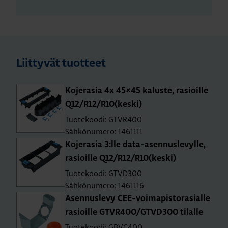
Liittyvät tuotteet
Ko­je­ra­sia 4x 45×45 ka­lus­te, rasioil­le
Q12/R12/R10(keski)
Tuotekoodi: GTVR400
Sähkönumero: 1461111
Ko­je­ra­sia 3:lle da­ta-asen­nus­le­vyl­le,
rasioil­le Q12/R12/R10(keski)
Tuotekoodi: GTVD300
Sähkönumero: 1461116
Asen­nus­le­vy CEE-voi­ma­pis­to­ra­sial­le
rasioil­le GTVR400/GTVD300 ti­lal­le
Tuotekoodi: GBVC400