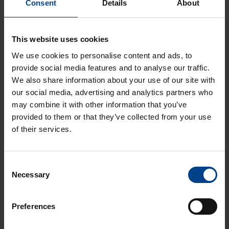
Consent
Details
About
yhdessä
järjestelmässä
ASENNUSTARVIKKEET
This website uses cookies
24.11.2025
We use cookies to personalise content and ads, to
Lukuaika: 3 min
provide social media features and to analyse our traffic.
Matter – uusi
We also share information about your use of our site with
älykotistandardi
our social media, advertising and analytics partners who
ASENNUSTARVIKKEET
may combine it with other information that you’ve
16.10.2025
provided to them or that they’ve collected from your use
Lukuaika: 3 min
of their services.
Uuden sukupolven
domovea Plus
korvaa domovea
Consent
V1:n
Necessary
Selection
Preferences
KATSO LISÄÄ ARTIKKELEITA