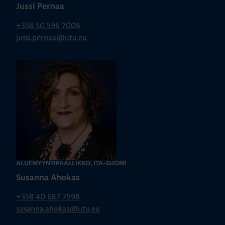
Jussi Pernaa
+358 50 596 7006
jussi.pernaa@utu.eu
ALUEMYYNTIPÄÄLLIKKÖ, ITÄ-SUOMI
Susanna Ahokas
+358 40 687 7998
susanna.ahokas@utu.eu