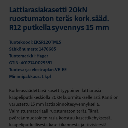
Lattiarasiakasetti 20kN
ruostumaton teräs kork.sääd.
R12 putkella syvennys 15 mm
Tuotekoodi: EKSR120TM15
Sähkönumero: 1476685
Tuotemerkki: Hager
GTIN: 4012740029391
Tuotesarja: electraplan.VE-EE
Minimipakkaus: 1 kpl
Korkeussäädettävä kasettityyppinen lattiarasia
kaapeliputkikeskiöllä 20kN kuormitukselle asti. Kansi on
varustettu 15 mm lattiapinnoitesyvennyksellä.
Valmistusmateriaali ruostumaton teräs. Tämä
pyöreänmuotoinen rasia koostuu kasettikehyksestä,
kaapeliputkellisesta kasettikannesta ja tiivisteestä.