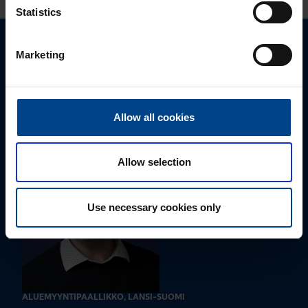
Statistics
Marketing
Ota yhteyttä!
Autamme mielellämme, jotta löydämme sinulle
parhaan ratkaisun. Otathan yhteyttä puhelimitse,
Allow all cookies
sähköpostitse tai verkkolomakkeen kautta.
Allow selection
Use necessary cookies only
ALUEMYYNTIPÄÄLLIKKÖ, LÄNSI-SUOMI