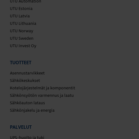
UTU Automation
UTU Estonia
UTU Latvia
UTU Lithuania
UTU Norway
UTU Sweden
UTU Invest Oy
TUOTTEET
Asennustarvikkeet
Sähkökeskukset
Kotelojärjestelmät ja komponentit
Sähkönsyötön varmennus ja laatu
Sähköauton lataus
Sähkönjakelu ja energia
PALVELUT
UPS-huolto ja tuki