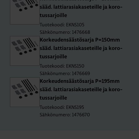
sääd. lat­tia­rasia­kas­e­teil­le ja ko­ro­
tus­sar­joil­le
Tuotekoodi: EKNS105
Sähkönumero: 1476668
Kor­keu­den­sääs­tö­sar­ja P=150mm
sääd. lat­tia­rasia­kas­e­teil­le ja ko­ro­
tus­sar­joil­le
Tuotekoodi: EKNS150
Sähkönumero: 1476669
Kor­keu­den­sääs­tö­sar­ja P=195mm
sääd. lat­tia­rasia­kas­e­teil­le ja ko­ro­
tus­sar­joil­le
Tuotekoodi: EKNS195
Sähkönumero: 1476670