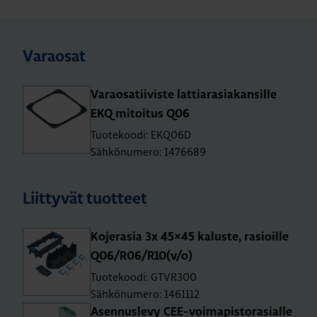
Varaosat
Va­rao­sa­tii­vis­te lat­tia­ra­sia­kan­sil­le
EKQ mi­toi­tus Q06
Tuotekoodi: EKQ06D
Sähkönumero: 1476689
Liittyvät tuotteet
Ko­je­ra­sia 3x 45×45 ka­lus­te, rasioil­le
Q06/R06/R10(v/o)
Tuotekoodi: GTVR300
Sähkönumero: 1461112
Asen­nus­le­vy CEE-voi­ma­pis­to­ra­sial­le