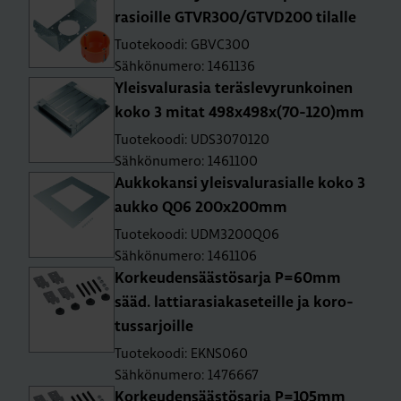
rasioil­le GTVR300/GTVD200 ti­lal­le
Tuotekoodi: GBVC300
Sähkönumero: 1461136
Yleis­va­lu­ra­sia te­räs­le­vy­run­koi­nen
koko 3 mitat 498x498x(70-120)mm
Tuotekoodi: UDS3070120
Sähkönumero: 1461100
Auk­ko­kan­si yleis­va­lu­ra­sial­le koko 3
aukko Q06 200x200mm
Tuotekoodi: UDM3200Q06
Sähkönumero: 1461106
Kor­keu­den­sääs­tö­sar­ja P=60mm
sääd. lat­tia­rasia­kas­e­teil­le ja ko­ro­
tus­sar­joil­le
Tuotekoodi: EKNS060
Sähkönumero: 1476667
Kor­keu­den­sääs­tö­sar­ja P=105mm