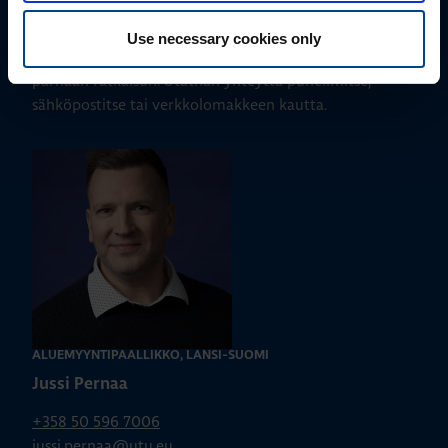
Ota yhteyttä!
Use necessary cookies only
Autamme mielellämme, jotta löydämme sinulle
parhaan ratkaisun. Otathan yhteyttä puhelimitse,
sähköpostitse tai verkkolomakkeen kautta.
ALUEMYYNTIPÄÄLLIKKÖ, LÄNSI-SUOMI
Jussi Pernaa
+358 50 596 7006
jussi.pernaa@utu.eu