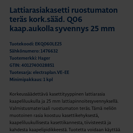
Lattiarasiakasetti ruostumaton
teräs kork.sääd. Q06
kaap.aukolla syvennys 25 mm
Tuotekoodi: EKQ060LE25
Sähkönumero: 1476632
Tuotemerkki: Hager
GTIN: 4012740028851
Tuotesarja: electraplan.VE-EE
Minimipakkaus: 1 kpl
Korkeussäädettävä kasettityyppinen lattiarasia
kaapeliluukulla ja 25 mm lattiapinnoitesyvennyksellä.
Valmistusmateriaali ruostumaton teräs. Tämä neliön
muotoinen rasia koostuu kasettikehyksestä,
kaapeliluukullisesta kasettikannesta, tiivisteestä ja
kahdesta kaapelipidikkeestä. Tuotetta voidaan käyttää