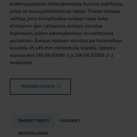
kaikentyyppisissä lattiarakenteissa kuivissa sisätiloissa,
joissa on kuivapuhdistettavat lattiat. Tiiviste voidaan
vaihtaa, jotta tiiveysluokka voidaan taata koko
elinkaaren ajan. Lattiarasia voidaan varustaa
kojerasioin, joiden asennuskorkeus on valittavissa
portaittain. Rasiaan voidaan varustaa parhaimmillaan
kuudella 45 x45 mm mitoitetulla kojeella. Testattu
standardien DIN EN 50085-1 ja DIN EN 50085-2-2
mukaisesti.
TEKNINEN KUVAUS
TEKNISET TIEDOT
LATAUKSET
VASTUULLISUUS