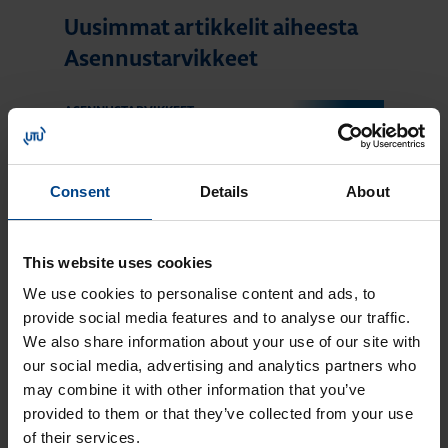
Uusimmat artikkelit aiheesta
Asennustarvikkeet
ASENNUSTARVIKKEET
4.6.2026
Lukuaika: 3 min
Berker-
Consent
Details
About
asennuskalusteet
siirtyvät Hager-
tuotemerkin alle
This website uses cookies
ASENNUSTARVIKKEET
We use cookies to personalise content and ads, to
24.11.2025
provide social media features and to analyse our traffic.
Lukuaika: 4 min
We also share information about your use of our site with
Domovea –
our social media, advertising and analytics partners who
älykodin toiminnot
may combine it with other information that you’ve
yhdessä
provided to them or that they’ve collected from your use
järjestelmässä
of their services.
ASENNUSTARVIKKEET