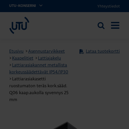
Yhteystiedot
UTU-KONSERNI
UTU
Etsi
AVAA
sivustolta
VALIKK
Etusivu
>
Asennustarvikkeet
Lataa tuotekortti
>
Kaapelitiet
>
Lattiajakelu
>
Lattiarasiakannet metallista
korkeussäädettävät IP54/IP30
>
Lattiarasiakasetti
ruostumaton teräs kork.sääd.
Q06 kaap.aukolla syvennys 25
mm