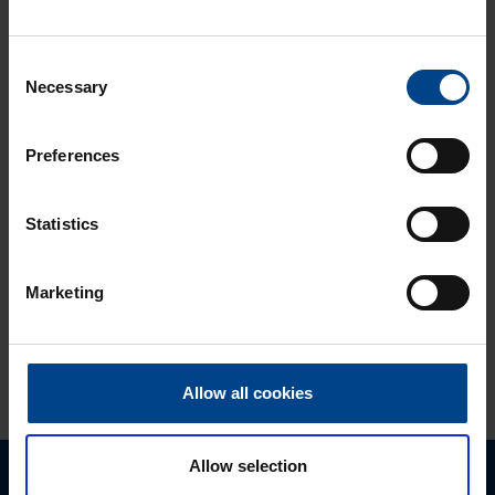
24.11.2025
Lukuaika: 3 min
Consent
Matter – uusi
Necessary
Selection
älykotistandardi
ASENNUSTARVIKKEET
16.10.2025
Preferences
Lukuaika: 3 min
Uuden sukupolven
Statistics
domovea Plus
korvaa domovea
V1:n
Marketing
KATSO LISÄÄ ARTIKKELEITA
Allow all cookies
Allow selection