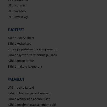
UTU Norway
UTU Sweden
UTU Invest Oy
TUOTTEET
Asennustarvikkeet
Sähkökeskukset
Kotelojärjestelmät ja komponentit
Sähkönsyötön varmennus ja laatu
Sähköauton lataus
Sähkönjakelu ja energia
PALVELUT
UPS-huolto ja tuki
Sähkön laadun parantaminen
Sähkökeskuksien asennukset
Sähköautojen latausasemien tuki