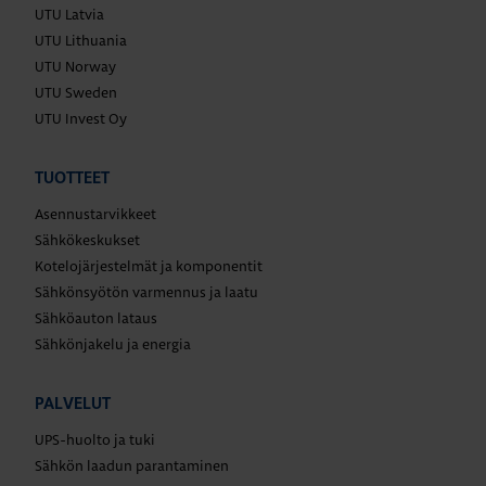
UTU Latvia
UTU Lithuania
UTU Norway
UTU Sweden
UTU Invest Oy
TUOTTEET
Asennustarvikkeet
Sähkökeskukset
Kotelojärjestelmät ja komponentit
Sähkönsyötön varmennus ja laatu
Sähköauton lataus
Sähkönjakelu ja energia
PALVELUT
UPS-huolto ja tuki
Sähkön laadun parantaminen