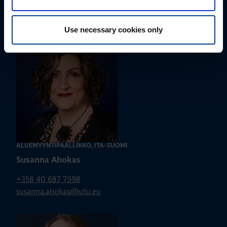
+358 50 596 7006
jussi.pernaa@utu.eu
Use necessary cookies only
ALUEMYYNTIPÄÄLLIKKÖ, ITÄ-SUOMI
Susanna Ahokas
+358 40 687 7998
susanna.ahokas@utu.eu