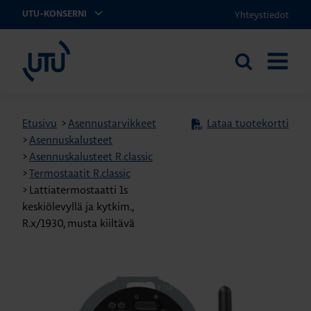
Yhteystiedot
UTU-KONSERNI
UTU
Etsi
AVAA
sivustolta
VALIKK
Etusivu
>
Asennustarvikkeet
Lataa tuotekortti
>
Asennuskalusteet
>
Asennuskalusteet R.classic
>
Termostaatit R.classic
>
Lattiatermostaatti 1s
keskiölevyllä ja kytkim.,
R.x/1930, musta kiiltävä