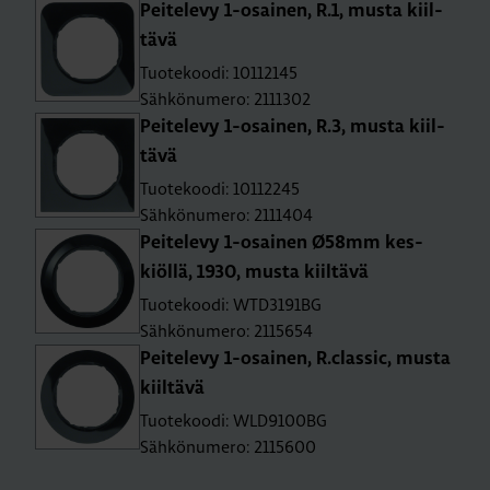
Pei­te­le­vy 1-osai­nen, R.1, musta kiil­
tä­vä
Tuotekoodi: 10112145
Sähkönumero: 2111302
Pei­te­le­vy 1-osai­nen, R.3, musta kiil­
tä­vä
Tuotekoodi: 10112245
Sähkönumero: 2111404
Pei­te­le­vy 1-osai­nen Ø58mm kes­
kiöl­lä, 1930, musta kiil­tä­vä
Tuotekoodi: WTD3191BG
Sähkönumero: 2115654
Pei­te­le­vy 1-osai­nen, R.​classic, musta
kiil­tä­vä
Tuotekoodi: WLD9100BG
Sähkönumero: 2115600