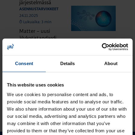
järjestelmässä
ASENNUSTARVIKKEET
24.11.2025
Lukuaika: 3 min
Matter – uusi
älykotistandardi
ASENNUSTARVIKKEET
16.10.2025
Lukuaika: 3 min
Consent
Details
About
Uuden sukupolven
domovea Plus
korvaa domovea
This website uses cookies
V1:n
We use cookies to personalise content and ads, to
provide social media features and to analyse our traffic.
We also share information about your use of our site with
KATSO LISÄÄ ARTIKKELEITA
our social media, advertising and analytics partners who
may combine it with other information that you’ve
provided to them or that they’ve collected from your use