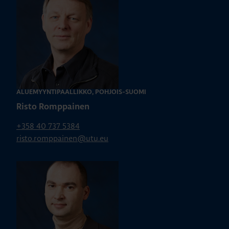
ALUEMYYNTIPÄÄLLIKKÖ, POHJOIS-SUOMI
Risto Romppainen
+358 40 737 5384
risto.romppainen@utu.eu