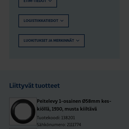
ETIM-TIEDOT
LOGISTIIKKATIEDOT
LUOKITUKSET JA MERKINNÄT
Liittyvät tuotteet
Pei­te­le­vy 1-osai­nen Ø58mm kes­
kiöl­lä, 1930, musta kiil­tä­vä
Tuotekoodi: 138201
Sähkönumero: 2111774