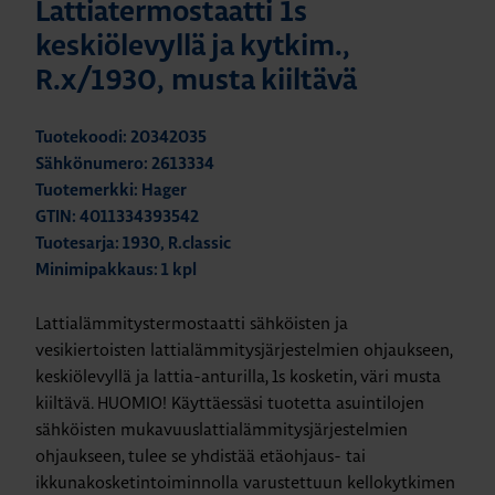
Lattiatermostaatti 1s
keskiölevyllä ja kytkim.,
R.x/1930, musta kiiltävä
Tuotekoodi: 20342035
Sähkönumero: 2613334
Tuotemerkki: Hager
GTIN: 4011334393542
Tuotesarja: 1930, R.classic
Minimipakkaus: 1 kpl
Lattialämmitystermostaatti sähköisten ja
vesikiertoisten lattialämmitysjärjestelmien ohjaukseen,
keskiölevyllä ja lattia-anturilla, 1s kosketin, väri musta
kiiltävä. HUOMIO! Käyttäessäsi tuotetta asuintilojen
sähköisten mukavuuslattialämmitysjärjestelmien
ohjaukseen, tulee se yhdistää etäohjaus- tai
ikkunakosketintoiminnolla varustettuun kellokytkimen