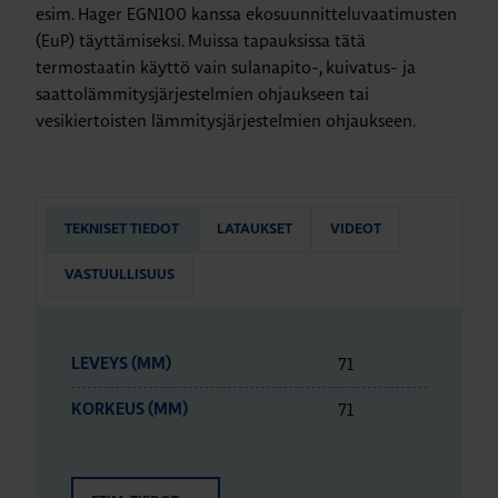
esim. Hager EGN100 kanssa ekosuunnitteluvaatimusten
(EuP) täyttämiseksi. Muissa tapauksissa tätä
termostaatin käyttö vain sulanapito-, kuivatus- ja
saattolämmitysjärjestelmien ohjaukseen tai
vesikiertoisten lämmitysjärjestelmien ohjaukseen.
TEKNISET TIEDOT
LATAUKSET
VIDEOT
VASTUULLISUUS
71
LEVEYS (MM)
71
KORKEUS (MM)