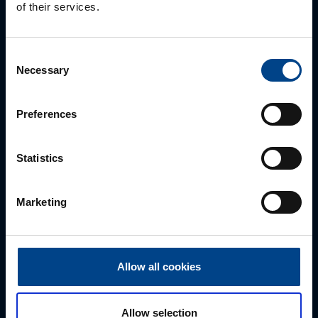
of their services.
Ota yhteyttä!
Consent
Autamme mielellämme, jotta löydämme sinulle
Necessary
Selection
parhaan ratkaisun. Otathan yhteyttä puhelimitse,
sähköpostitse tai verkkolomakkeen kautta.
Preferences
Statistics
Marketing
Allow all cookies
ALUEMYYNTIPÄÄLLIKKÖ, LÄNSI-SUOMI
Jussi Pernaa
Allow selection