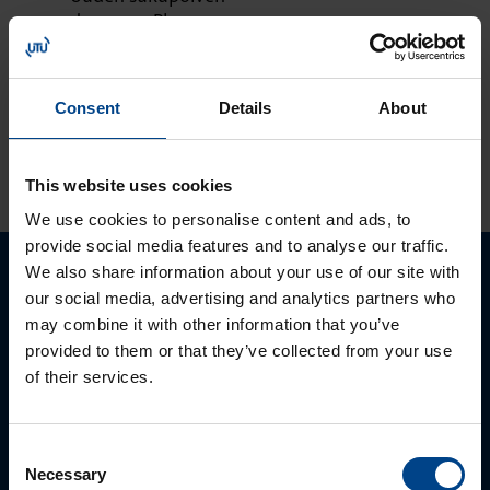
domovea Plus
korvaa domovea
V1:n
Consent
Details
About
KATSO LISÄÄ ARTIKKELEITA
This website uses cookies
We use cookies to personalise content and ads, to
provide social media features and to analyse our traffic.
We also share information about your use of our site with
Ota yhteyttä!
our social media, advertising and analytics partners who
may combine it with other information that you’ve
Autamme mielellämme, jotta löydämme sinulle
provided to them or that they’ve collected from your use
parhaan ratkaisun. Otathan yhteyttä puhelimitse,
of their services.
sähköpostitse tai verkkolomakkeen kautta.
Consent
Necessary
Selection