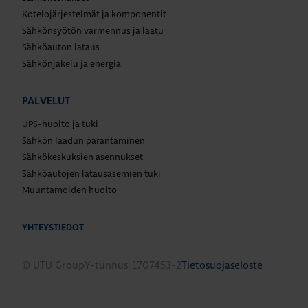
Kotelojärjestelmät ja komponentit
Sähkönsyötön varmennus ja laatu
Sähköauton lataus
Sähkönjakelu ja energia
PALVELUT
UPS-huolto ja tuki
Sähkön laadun parantaminen
Sähkökeskuksien asennukset
Sähköautojen latausasemien tuki
Muuntamoiden huolto
YHTEYSTIEDOT
© UTU Group
Y-tunnus: 1707453-2
Tietosuojaseloste