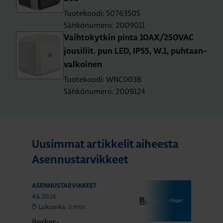
Tuotekoodi: 50763505
Sähkönumero: 2009011
Vaih­to­kyt­kin pinta 10AX/250­VAC
jousi­liit. pun LED, IP55, W.1, puh­taan­
val­koi­nen
Tuotekoodi: WNC003B
Sähkönumero: 2009124
Uusimmat artikkelit aiheesta
Asennustarvikkeet
ASENNUSTARVIKKEET
4.6.2026
Lukuaika: 3 min
Berker-