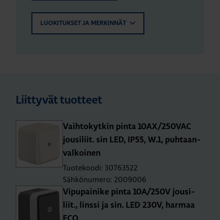
LUOKITUKSET JA MERKINNÄT
Liittyvät tuotteet
Vaih­to­kyt­kin pinta 10AX/250­VAC
jousi­liit. sin LED, IP55, W.1, puh­taan­
val­koi­nen
Tuotekoodi: 30763522
Sähkönumero: 2009006
Vi­pu­pai­ni­ke pinta 10A/250V jousi­
liit., lins­si ja sin. LED 230V, har­maa
ECO