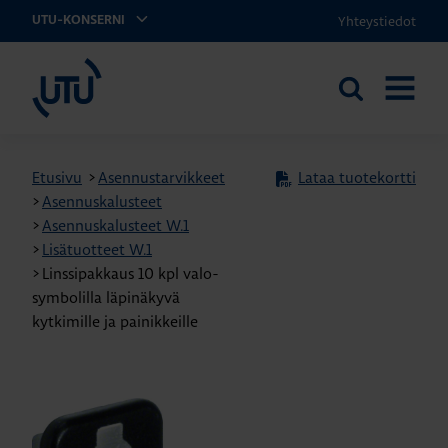
Yhteystiedot
UTU-KONSERNI
UTU
Etsi
AVAA
sivustolta
VALIKK
Etusivu
>
Asennustarvikkeet
Lataa tuotekortti
>
Asennuskalusteet
>
Asennuskalusteet W.1
>
Lisätuotteet W.1
>
Linssipakkaus 10 kpl valo-
symbolilla läpinäkyvä
kytkimille ja painikkeille