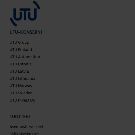
UTU-KONSERNI
UTU Group
UTU Finland
UTU Automation
UTU Estonia
UTU Latvia
UTU Lithuania
UTU Norway
UTU Sweden
UTU Invest Oy
TUOTTEET
Asennustarvikkeet
Sähkökeskukset