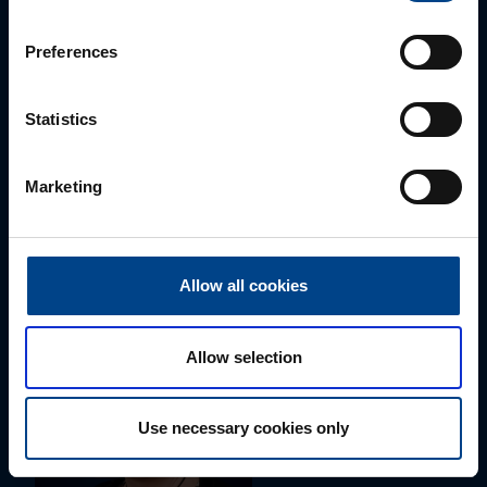
Preferences
Statistics
Marketing
ALUEMYYNTIPÄÄLLIKKÖ, LÄNSI-SUOMI
Jussi Pernaa
+358 50 596 7006
jussi.pernaa@utu.eu
Allow all cookies
Allow selection
Use necessary cookies only