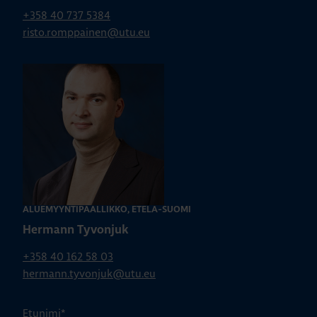
+358 40 737 5384
risto.romppainen@utu.eu
ALUEMYYNTIPÄÄLLIKKÖ, ETELÄ-SUOMI
Hermann Tyvonjuk
+358 40 162 58 03
hermann.tyvonjuk@utu.eu
Etunimi
*