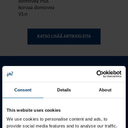
domovea Plus
korvaa domovea
V1:n
KATSO LISÄÄ ARTIKKELEITA
Ota yhteyttä!
Autamme mielellämme, jotta löydämme sinulle
Consent
Details
About
parhaan ratkaisun. Otathan yhteyttä puhelimitse,
sähköpostitse tai verkkolomakkeen kautta.
This website uses cookies
We use cookies to personalise content and ads, to
provide social media features and to analyse our traffic.