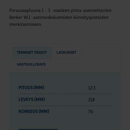
Poraussapluuna 1 - 3 -osaisten pinta-asennettavien
Berker W.1 -asennuskalusteiden kiinnityspisteiden
merkitsemiseen.
TEKNISET TIEDOT
LATAUKSET
VASTUULLISUUS
12.3
PITUUS (MM)
218
LEVEYS (MM)
76
KORKEUS (MM)