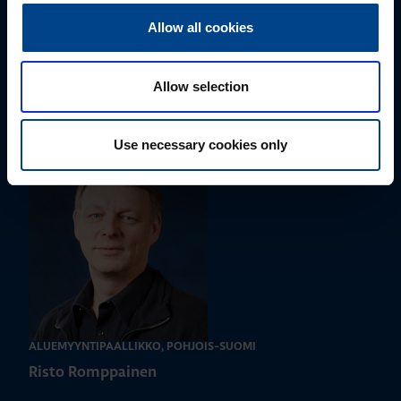
Allow all cookies
ALUEMYYNTIPÄÄLLIKKÖ, ITÄ-SUOMI
Susanna Ahokas
Allow selection
+358 40 687 7998
susanna.ahokas@utu.eu
Use necessary cookies only
ALUEMYYNTIPÄÄLLIKKÖ, POHJOIS-SUOMI
Risto Romppainen