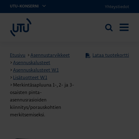
Yhteystiedot
UTU-KONSERNI
UTU
Etsi
AVAA
sivustolta
VALIKK
Etusivu
>
Asennustarvikkeet
Lataa tuotekortti
>
Asennuskalusteet
>
Asennuskalusteet W.1
>
Lisätuotteet W.1
>
Merkintäsapluuna 1-, 2- ja 3-
osaisten pinta-
asennusrasioiden
kiinnitys/porauskohtien
merkitsemiseksi.