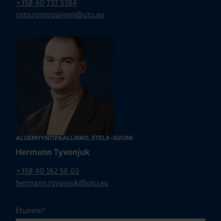
+358 40 737 5384
risto.romppainen@utu.eu
ALUEMYYNTIPÄÄLLIKKÖ, ETELÄ-SUOMI
Hermann Tyvonjuk
+358 40 162 58 03
hermann.tyvonjuk@utu.eu
Etunimi
*