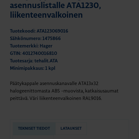
asennuslistalle ATA1230,
liikenteenvalkoinen
Tuotekoodi: ATA123069016
Sähkönumero: 1475866
Tuotemerkki: Hager
GTIN: 4012740016810
Tuotesarja: tehalit.ATA
Minimipakkaus: 1 kpl
Päätykappale asennuskanavalle ATA13x32
halogeenittomasta ABS -muovista, katkaisusaumat
peittävä. Väri liikenteenvalkoinen RAL9016.
TEKNISET TIEDOT
LATAUKSET