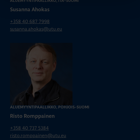
ALUEMYYNTIPÄÄLLIKKÖ, ITÄ-SUOMI
Susanna Ahokas
+358 40 687 7998
susanna.ahokas@utu.eu
ALUEMYYNTIPÄÄLLIKKÖ, POHJOIS-SUOMI
Risto Romppainen
+358 40 737 5384
risto.romppainen@utu.eu