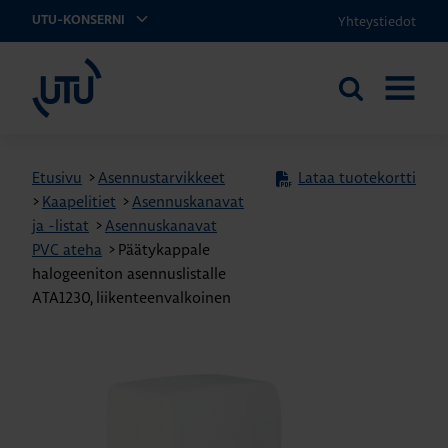
Yhteystiedot
UTU-KONSERNI
UTU
Etsi
AVAA
sivustolta
VALIKK
Etusivu
>
Asennustarvikkeet
Lataa tuotekortti
>
Kaapelitiet
>
Asennuskanavat
ja -listat
>
Asennuskanavat
PVC ateha
>
Päätykappale
halogeeniton asennuslistalle
ATA1230, liikenteenvalkoinen