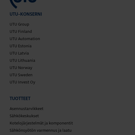
UTU-KONSERNI
UTU Group
UTU Finland
UTU Automation
UTU Estonia
UTU Latvia
UTU Lithuania
UTU Norway
UTU Sweden
UTU Invest Oy
TUOTTEET
Asennustarvikkeet
Sähkökeskukset
Kotelojärjestelmät ja komponentit
Sähkönsyötön varmennus ja laatu