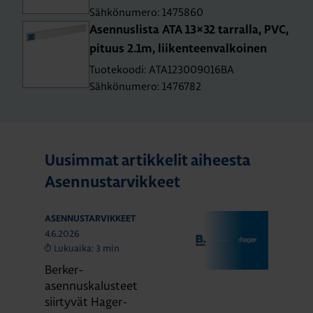
Sähkönumero: 1475860
Asen­nus­lis­ta ATA 13×32 tar­ral­la, PVC,
pi­tuus 2.1m, lii­ken­teen­val­koi­nen
Tuotekoodi: ATA123009016BA
Sähkönumero: 1476782
Uusimmat artikkelit aiheesta
Asennustarvikkeet
ASENNUSTARVIKKEET
4.6.2026
Lukuaika: 3 min
Berker-
asennuskalusteet
siirtyvät Hager-