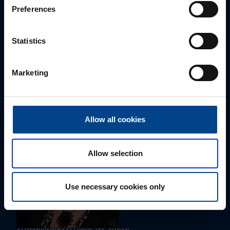
Preferences
Statistics
ALUEMYYNTIPÄÄLLIKKÖ, LÄNSI-SUOMI
Jussi Pernaa
Marketing
+358 50 596 7006
jussi.pernaa@utu.eu
Allow all cookies
Allow selection
Use necessary cookies only