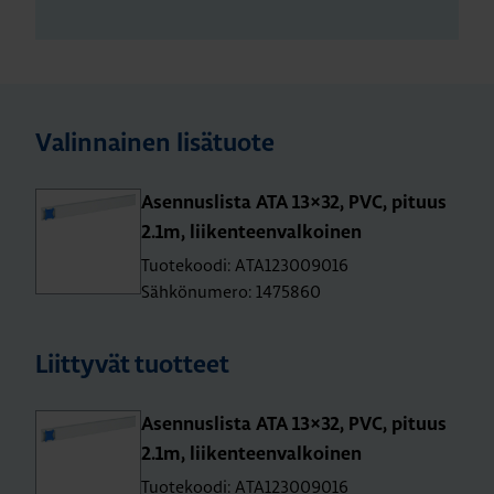
Valinnainen lisätuote
Asen­nus­lis­ta ATA 13×32, PVC, pi­tuus
2.1m, lii­ken­teen­val­koi­nen
Tuotekoodi: ATA123009016
Sähkönumero: 1475860
Liittyvät tuotteet
Asen­nus­lis­ta ATA 13×32, PVC, pi­tuus
2.1m, lii­ken­teen­val­koi­nen
Tuotekoodi: ATA123009016