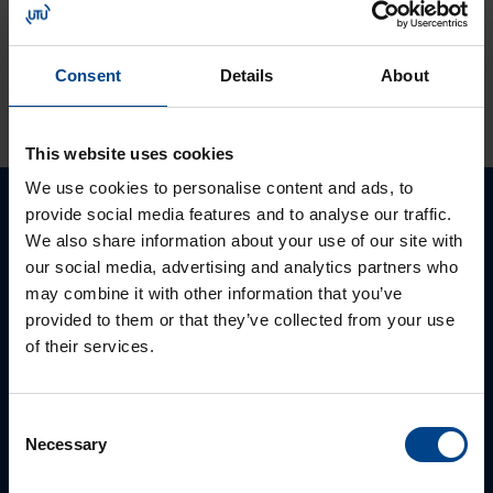
V1:n
Consent
Details
About
KATSO LISÄÄ ARTIKKELEITA
This website uses cookies
We use cookies to personalise content and ads, to
provide social media features and to analyse our traffic.
Ota yhteyttä!
We also share information about your use of our site with
our social media, advertising and analytics partners who
Autamme mielellämme, jotta löydämme sinulle
may combine it with other information that you’ve
parhaan ratkaisun. Otathan yhteyttä puhelimitse,
provided to them or that they’ve collected from your use
sähköpostitse tai verkkolomakkeen kautta.
of their services.
Consent
Necessary
Selection