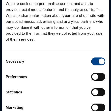
We use cookies to personalise content and ads, to
provide social media features and to analyse our traffic.
We also share information about your use of our site with
our social media, advertising and analytics partners who
may combine it with other information that you’ve
provided to them or that they’ve collected from your use
of their services.
Consent
Necessary
ALUEMYYNTIPÄÄLLIKKÖ, LÄNSI-SUOMI
Selection
Jussi Pernaa
Preferences
+358 50 596 7006
jussi.pernaa@utu.eu
Statistics
Marketing