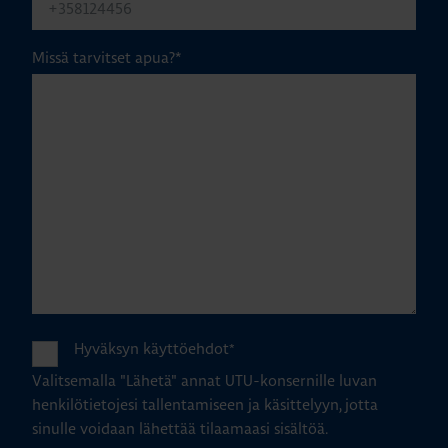
Missä tarvitset apua?
*
Hyväksyn käyttöehdot
*
Valitsemalla "Lähetä" annat UTU-konsernille luvan
henkilötietojesi tallentamiseen ja käsittelyyn, jotta
sinulle voidaan lähettää tilaamaasi sisältöä.