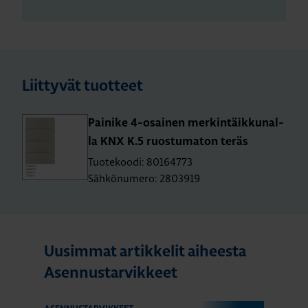
Liittyvät tuotteet
Pai­ni­ke 4-osai­nen mer­kin­täik­ku­nal­
la KNX K.5 ruos­tu­ma­ton teräs
Tuotekoodi: 80164773
Sähkönumero: 2803919
Uusimmat artikkelit aiheesta
Asennustarvikkeet