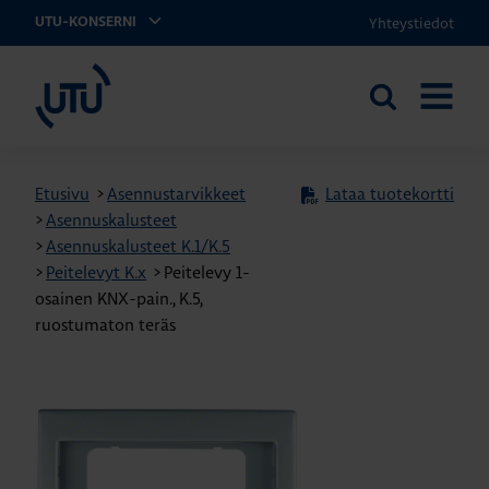
Yhteystiedot
UTU-KONSERNI
UTU
Etsi
AVAA
sivustolta
VALIKK
Etusivu
>
Asennustarvikkeet
Lataa tuotekortti
>
Asennuskalusteet
>
Asennuskalusteet K.1/K.5
>
Peitelevyt K.x
>
Peitelevy 1-
osainen KNX-pain., K.5,
ruostumaton teräs