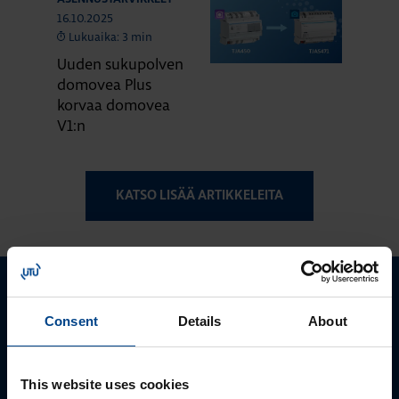
16.10.2025
Lukuaika: 3 min
Uuden sukupolven
domovea Plus
korvaa domovea
V1:n
KATSO LISÄÄ ARTIKKELEITA
Ota yhteyttä!
Consent
Details
About
Autamme mielellämme, jotta löydämme sinulle
parhaan ratkaisun. Otathan yhteyttä puhelimitse,
This website uses cookies
sähköpostitse tai verkkolomakkeen kautta.