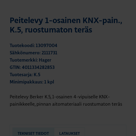
Peitelevy 1-osainen KNX-pain.,
K.5, ruostumaton teräs
Tuotekoodi: 13097004
Sähkönumero: 2111731
Tuotemerkki: Hager
GTIN: 4011334282853
Tuotesarja: K.5
Minimipakkaus: 1 kpl
Peitelevy Berker K.5, 1-osainen 4-vipuiselle KNX-
painikkeelle, pinnan aitomateriaali ruostumaton teräs
TEKNISET TIEDOT
LATAUKSET