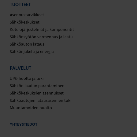
TUOTTEET
Asennustarvikkeet
Sähkökeskukset
Kotelojärjestelmät ja komponentit
Sähkönsyötön varmennus ja laatu
Sähköauton lataus
Sähkönjakelu ja energia
PALVELUT
UPS-huolto ja tuki
Sähkön laadun parantaminen
Sähkökeskuksien asennukset
Sähköautojen latausasemien tuki
Muuntamoiden huolto
YHTEYSTIEDOT