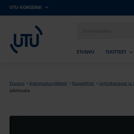
UTU-KONSERNI
UTU
Etsi
sivustolta
ETUSIVU
TUOTTEET
Av
ala
Etusivu
>
Asennustarvikkeet
>
Kaapelitiet
>
Johtokanavat ja 
pikimusta