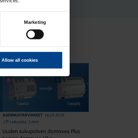
 services.
Marketing
Allow all cookies
16.10.2025
ASENNUSTARVIKKEET
|
Lukuaika: 3 min
Uuden sukupolven domovea Plus