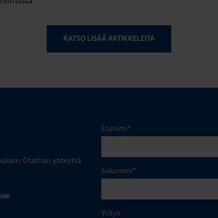
stelmässä
KATSO LISÄÄ ARTIKKELEITA
Etunimi
*
aisun. Otathan yhteyttä
Sukunimi
*
OMI
Yritys