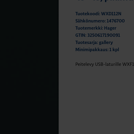
Tuotekoodi: WXD112N
Sähkönumero: 1476700
Tuotemerkki: Hager
GTIN: 3250617190091
Tuotesarja: gallery
Minimipakkaus: 1 kpl
Peitelevy USB-laturille WXF1