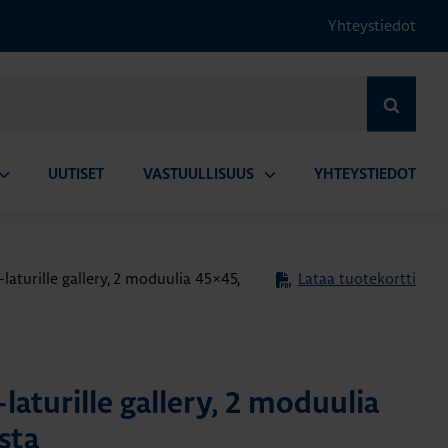
Yhteystiedot
HAE
UUTISET
VASTUULLISUUS
YHTEYSTIEDOT
vaa
Avaa
lavalikko
alavalikko
laturille gallery, 2 moduulia 45×45,
Lataa tuotekortti
laturille gallery, 2 moduulia
sta