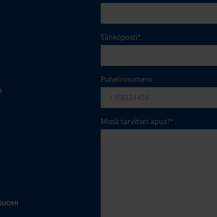
Sähköposti
*
Puhelinnumero
I
Missä tarvitset apua?
*
-SUOMI