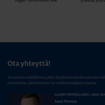
Hager-tuotemerkin alle
yhdessä järje
Ota yhteyttä!
Autamme mielellämme, jotta löydämme sinulle parhaan ratk
puhelimitse, sähköpostitse tai verkkolomakkeen kautta.
ALUEMYYNTIPÄÄLLIKKÖ, LÄNSI-SU
Jussi Pernaa