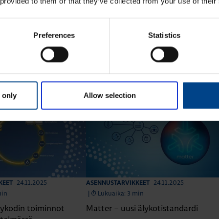
 provided to them or that they’ve collected from your use of their
Preferences
Statistics
ta Asennustarvikkeet
 only
Allow selection
24.11.2025
24.11.2025
KEET
ASENNUSTARVIKKEET
min
|
Lukuaika: 3 min
ykodin toiminnot
Matter – uusi älykotistandardi