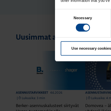
other information that you’ve
Consent
Necessary
Selection
Uusimmat artikkelit aihees
Use necessary cookies
4.6.2026
ASENNUSTARVIKKEET
ASENNUSTARVIK
|
Lukuaika: 3 min
|
Lukuaika: 4 
Berker-asennuskalusteet siirtyvät
Domovea – äl