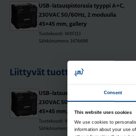
USB-la­taus­pis­to­ra­sia tyyp­pi A+C,
230­VAC 50/60Hz, 2 mo­duu­lia
45×45 mm, gal­le­ry
Tuotekoodi: WXF113
Sähkönumero: 1476698
Liittyvät tuotteet
Consent
USB-la­taus­pis­to­ra­sia tyyp­pi A+C,
230­VAC 50/60Hz, 2 mo­duu­lia
45×45 mm, gal­le­ry
This website uses cookies
Tuotekoodi: WXF113
We use cookies to personalis
Sähkönumero: 1476698
information about your use of