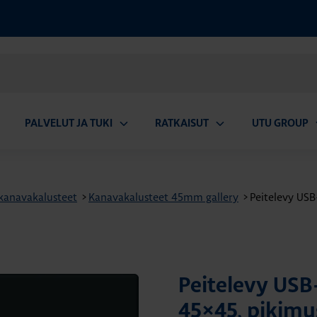
PALVELUT JA TUKI
RATKAISUT
UTU GROUP
aa
Avaa
Avaa
A
valikko
alavalikko
alavalikko
a
kanavakalusteet
>
Kanavakalusteet 45mm gallery
>
Peitelevy USB-
Peitelevy USB-
45×45, pikimu