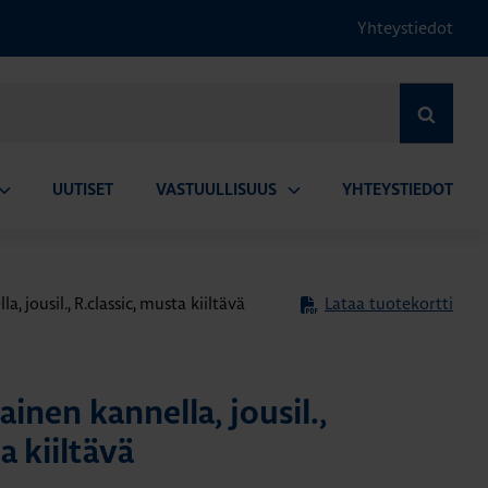
Yhteystiedot
HAE
UUTISET
VASTUULLISUUS
YHTEYSTIEDOT
vaa
Avaa
lavalikko
alavalikko
a, jousil., R.classic, musta kiiltävä
Lataa tuotekortti
ainen kannella, jousil.,
a kiiltävä