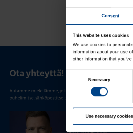
Consent
This website uses cookies
We use cookies to personalis
information about your use of
other information that you’ve
Ota yhteyttä!
Consent
Necessary
Selection
Autamme mielellämme, jotta löydämme sinulle parhaan ratk
puhelimitse, sähköpostitse tai verkkolomakkeen kautta.
ALUEMYYNTIPÄÄLLIKKÖ, LÄNSI-SU
Use necessary cookies
Jussi Pernaa
+358 50 596 7006