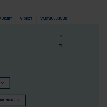
AUKSET
VIDEOT
VASTUULLISUUS
71
71
ERKINNÄT