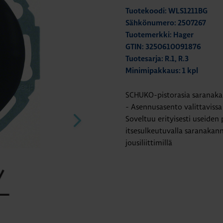
Tuotekoodi: WLS1211BG
Sähkönumero: 2507267
Tuotemerkki: Hager
GTIN: 3250610091876
Tuotesarja: R.1, R.3
Minimipakkaus: 1 kpl
SCHUKO-pistorasia saranakan
- Asennusasento valittavissa
Soveltuu erityisesti useiden
itsesulkeutuvalla saranakann
jousiliittimillä