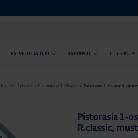
PALVELUT JA TUKI
RATKAISUT
UTU GROUP
aa
Avaa
Avaa
A
valikko
alavalikko
alavalikko
a
usteet R.classic
>
Pistorasiat R.classic
>
Pistorasia 1-osainen kannell
Pistorasia 1-os
R.classic, must