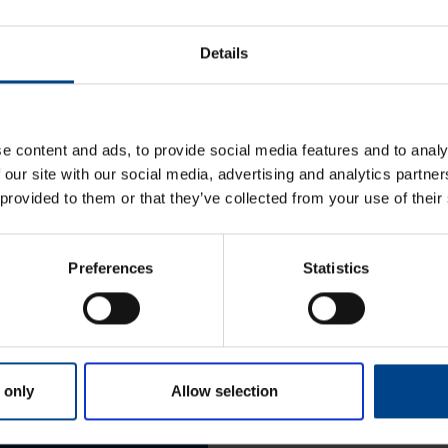
Details
KATSO LISÄÄ ARTIKKELEITA
e content and ads, to provide social media features and to analy
 our site with our social media, advertising and analytics partn
 provided to them or that they’ve collected from your use of their
Etunimi
*
Preferences
Statistics
aisun. Otathan yhteyttä
Sukunimi
*
OMI
 only
Allow selection
Yritys