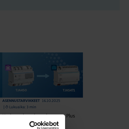
16.10.2025
ASENNUSTARVIKKEET
|
Lukuaika: 3 min
Uuden sukupolven domovea Plus
korvaa domovea V1:n