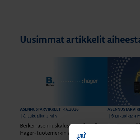
Uusimmat artikkelit aihees
4.6.2026
ASENNUSTARVIKKEET
ASENNUSTARVIK
|
Lukuaika: 3 min
|
Lukuaika: 4 
Berker-asennuskalusteet siirtyvät
Domovea – äl
Hager-tuotemerkin alle
yhdessä järje