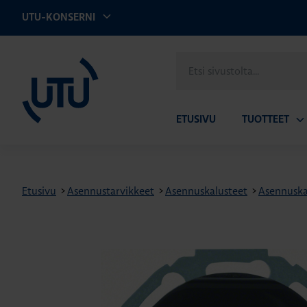
UTU-KONSERNI
UTU
Etsi
sivustolta
ETUSIVU
TUOTTEET
Av
ala
Etusivu
>
Asennustarvikkeet
>
Asennuskalusteet
>
Asennuskal