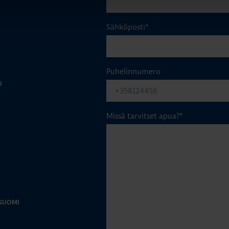
Sähköposti
*
Puhelinnumero
I
Missä tarvitset apua?
*
-SUOMI