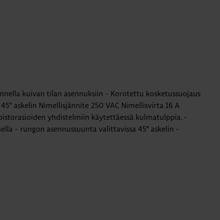
nella kuivan tilan asennuksiin - Korotettu kosketussuojaus
 45° askelin Nimellisjännite 250 VAC Nimellisvirta 16 A
 pistorasioiden yhdistelmiin käytettäessä kulmatulppia. -
ella - rungon asennussuunta valittavissa 45° askelin -