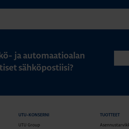
kö- ja automaatioalan
iset sähköpostiisi?
UTU-KONSERNI
TUOTTEET
UTU Group
Asennustarvik