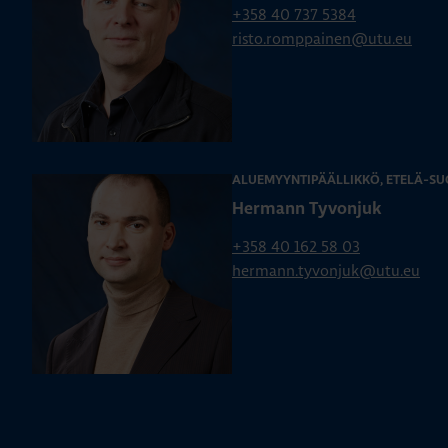
+358 40 737 5384
risto.romppainen@utu.eu
ALUEMYYNTIPÄÄLLIKKÖ, ETELÄ-SU
Hermann Tyvonjuk
+358 40 162 58 03
hermann.tyvonjuk@utu.eu