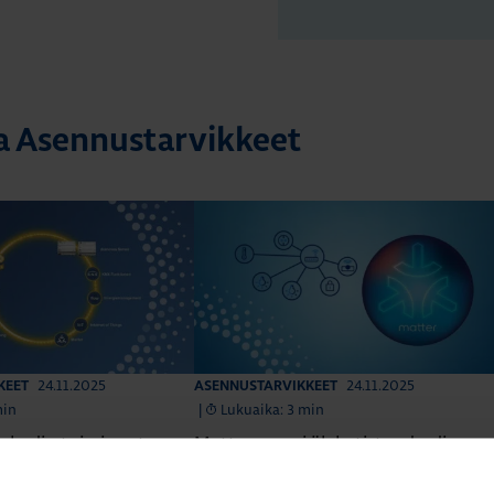
ta Asennustarvikkeet
24.11.2025
24.11.2025
KEET
ASENNUSTARVIKKEET
min
|
Lukuaika: 3 min
ykodin toiminnot
Matter – uusi älykotistandardi
stelmässä