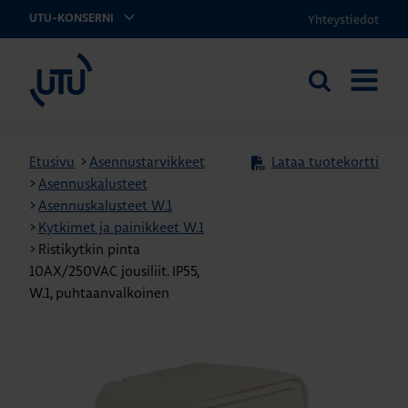
Yhteystiedot
UTU-KONSERNI
UTU
Etsi
AVAA
sivustolta
VALIKK
Etusivu
>
Asennustarvikkeet
Lataa tuotekortti
>
Asennuskalusteet
>
Asennuskalusteet W.1
>
Kytkimet ja painikkeet W.1
>
Ristikytkin pinta
10AX/250VAC jousiliit. IP55,
W.1, puhtaanvalkoinen