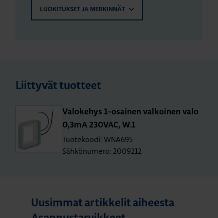
LUOKITUKSET JA MERKINNÄT
Liittyvät tuotteet
Va­lo­ke­hys 1-osai­nen val­koi­nen valo
0,3mA 230­VAC, W.1
Tuotekoodi: WNA695
Sähkönumero: 2009212
Uusimmat artikkelit aiheesta