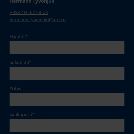
Hermann Tyvonjuk
+358 40 162 58 03
hermann.tyvonjuk@utu.eu
Etunimi
*
Sukunimi
*
Yritys
Sähköposti
*