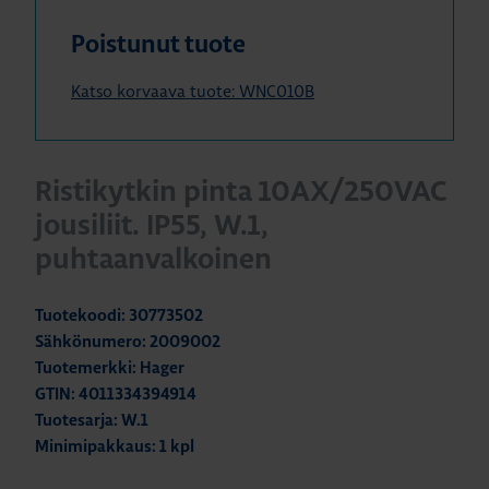
Poistunut tuote
Katso korvaava tuote: WNC010B
Ristikytkin pinta 10AX/250VAC
jousiliit. IP55, W.1,
puhtaanvalkoinen
Tuotekoodi: 30773502
Sähkönumero: 2009002
Tuotemerkki: Hager
GTIN: 4011334394914
Tuotesarja: W.1
Minimipakkaus: 1 kpl