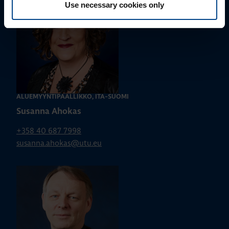
Use necessary cookies only
ALUEMYYNTIPÄÄLLIKKÖ, ITÄ-SUOMI
Susanna Ahokas
+358 40 687 7998
susanna.ahokas@utu.eu