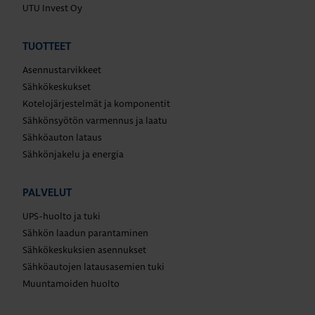
UTU Invest Oy
TUOTTEET
Asennustarvikkeet
Sähkökeskukset
Kotelojärjestelmät ja komponentit
Sähkönsyötön varmennus ja laatu
Sähköauton lataus
Sähkönjakelu ja energia
PALVELUT
UPS-huolto ja tuki
Sähkön laadun parantaminen
Sähkökeskuksien asennukset
Sähköautojen latausasemien tuki
Muuntamoiden huolto