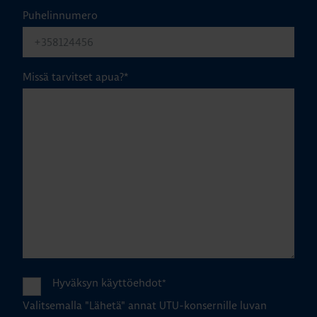
Puhelinnumero
Missä tarvitset apua?
*
Hyväksyn käyttöehdot
*
Valitsemalla "Lähetä" annat UTU-konsernille luvan