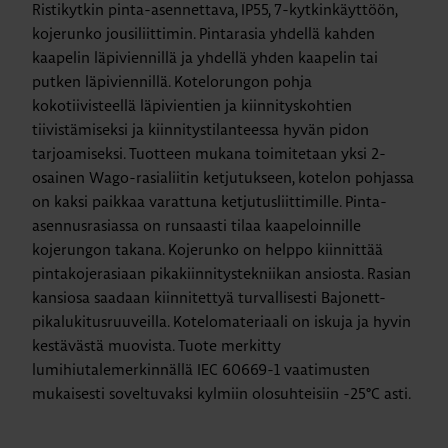
Ristikytkin pinta-asennettava, IP55, 7-kytkinkäyttöön,
kojerunko jousiliittimin. Pintarasia yhdellä kahden
kaapelin läpiviennillä ja yhdellä yhden kaapelin tai
putken läpiviennillä. Kotelorungon pohja
kokotiivisteellä läpivientien ja kiinnityskohtien
tiivistämiseksi ja kiinnitystilanteessa hyvän pidon
tarjoamiseksi. Tuotteen mukana toimitetaan yksi 2-
osainen Wago-rasialiitin ketjutukseen, kotelon pohjassa
on kaksi paikkaa varattuna ketjutusliittimille. Pinta-
asennusrasiassa on runsaasti tilaa kaapeloinnille
kojerungon takana. Kojerunko on helppo kiinnittää
pintakojerasiaan pikakiinnitystekniikan ansiosta. Rasian
kansiosa saadaan kiinnitettyä turvallisesti Bajonett-
pikalukitusruuveilla. Kotelomateriaali on iskuja ja hyvin
kestävästä muovista. Tuote merkitty
lumihiutalemerkinnällä IEC 60669-1 vaatimusten
mukaisesti soveltuvaksi kylmiin olosuhteisiin -25°C asti.