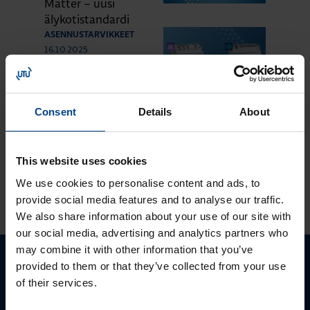
Matter – uusi
älykotistandardi
ASENNUSTARVIKKEET
16.10.2025
Lukuaika: 3 min
Uuden sukupolven
domovea Plus
Consent
Details
About
korvaa domovea
V1:n
This website uses cookies
We use cookies to personalise content and ads, to
KATSO LISÄÄ ARTIKKELEITA
provide social media features and to analyse our traffic.
We also share information about your use of our site with
our social media, advertising and analytics partners who
may combine it with other information that you’ve
provided to them or that they’ve collected from your use
Ota yhteyttä!
of their services.
Autamme mielellämme, jotta löydämme sinulle