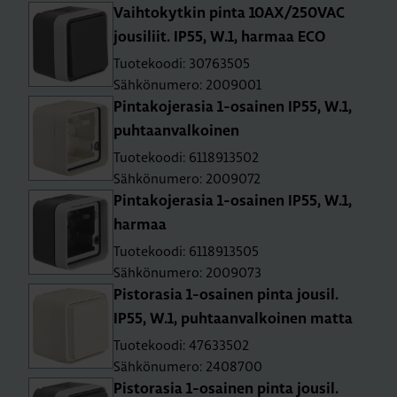
Vaih­to­kyt­kin pinta 10AX/250­VAC
jousi­liit. IP55, W.1, har­maa ECO
Tuotekoodi: 30763505
Sähkönumero: 2009001
Pin­ta­ko­je­ra­sia 1-osai­nen IP55, W.1,
puh­taan­val­koi­nen
Tuotekoodi: 6118913502
Sähkönumero: 2009072
Pin­ta­ko­je­ra­sia 1-osai­nen IP55, W.1,
har­maa
Tuotekoodi: 6118913505
Sähkönumero: 2009073
Pis­to­ra­sia 1-osai­nen pinta jousil.
IP55, W.1, puh­taan­val­koi­nen matta
Tuotekoodi: 47633502
Sähkönumero: 2408700
Pis­to­ra­sia 1-osai­nen pinta jousil.