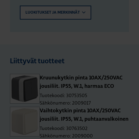
LUOKITUKSET JA MERKINNÄT
Liittyvät tuotteet
Kruu­nu­kyt­kin pinta 10AX/250­VAC
jousi­liit. IP55, W.1, har­maa ECO
Tuotekoodi: 30753505
Sähkönumero: 2009017
Vaih­to­kyt­kin pinta 10AX/250­VAC
jousi­liit. IP55, W.1, puh­taan­val­koi­nen
Tuotekoodi: 30763502
Sähkönumero: 2009000