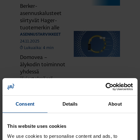
Berker-
asennuskalusteet
siirtyvät Hager-
tuotemerkin alle
ASENNUSTARVIKKEET
24.11.2025
Lukuaika: 4 min
Domovea –
älykodin toiminnot
yhdessä
järjestelmässä
ASENNUSTARVIKKEET
24.11.2025
Lukuaika: 3 min
Consent
Details
About
Matter – uusi
älykotistandardi
ASENNUSTARVIKKEET
This website uses cookies
16.10.2025
Lukuaika: 3 min
We use cookies to personalise content and ads, to