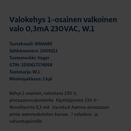
Valokehys 1-osainen valkoinen
valo 0,3mA 230VAC, W.1
Tuotekoodi: WNA695
Sähkönumero: 2009212
Tuotemerkki: Hager
GTIN: 3250617176958
Tuotesarja: W.1
Minimipakkaus: 1 kpl
Kehys 1-osainen, valaistava 230 V,
pintaasennuskotelolle Käyttöjännite 230 V~
Nimellisvirta 0,3 mA Varoitus! Asenna ainoastaan
pinta-asennuskotelon kanssa. ? valaistus- ja
valvontapiireille