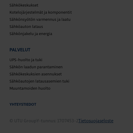
Sähkökeskukset
Kotelojärjestelmät ja komponentit
Sähkönsyötön varmennus ja laatu
Sähköauton lataus
Sähkönjakelu ja energia
PALVELUT
UPS-huolto ja tuki
Sähkön laadun parantaminen
Sähkökeskuksien asennukset
Sähköautojen latausasemien tuki
Muuntamoiden huolto
YHTEYSTIEDOT
© UTU Group
Y-tunnus: 1707453-2
Tietosuojaseloste