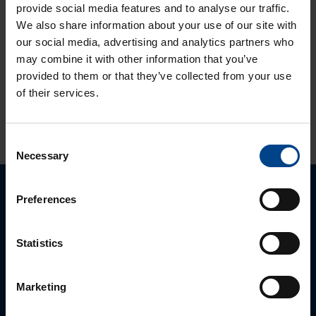
provide social media features and to analyse our traffic.
Uuden sukupolven
We also share information about your use of our site with
domovea Plus
our social media, advertising and analytics partners who
korvaa domovea
may combine it with other information that you’ve
V1:n
provided to them or that they’ve collected from your use
of their services.
KATSO LISÄÄ ARTIKKELEITA
Consent
Necessary
Selection
Preferences
Ota yhteyttä!
Autamme mielellämme, jotta löydämme sinulle
Statistics
parhaan ratkaisun. Otathan yhteyttä puhelimitse,
sähköpostitse tai verkkolomakkeen kautta.
Marketing