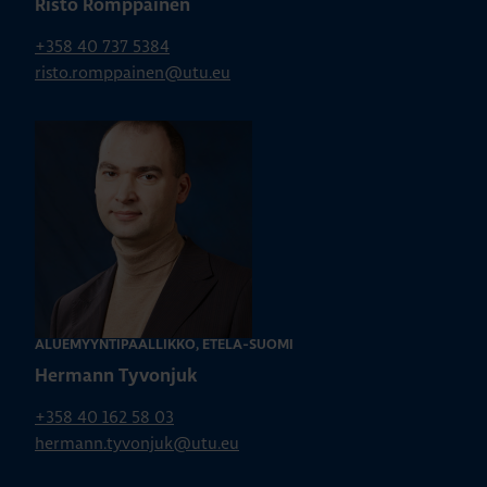
Risto Romppainen
+358 40 737 5384
risto.romppainen@utu.eu
ALUEMYYNTIPÄÄLLIKKÖ, ETELÄ-SUOMI
Hermann Tyvonjuk
+358 40 162 58 03
hermann.tyvonjuk@utu.eu