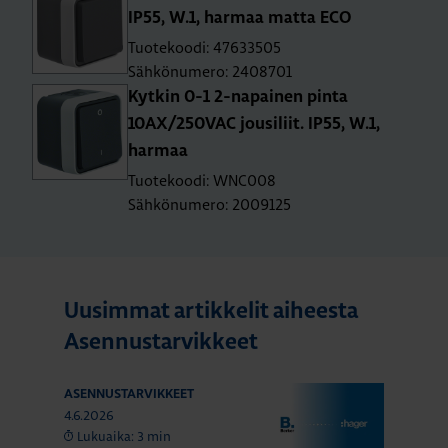
IP55, W.1, har­maa matta ECO
Tuotekoodi: 47633505
Sähkönumero: 2408701
Kyt­kin 0-1 2-na­pai­nen pinta
10AX/250­VAC jousi­liit. IP55, W.1,
har­maa
Tuotekoodi: WNC008
Sähkönumero: 2009125
Uusimmat artikkelit aiheesta
Asennustarvikkeet
ASENNUSTARVIKKEET
4.6.2026
Lukuaika: 3 min