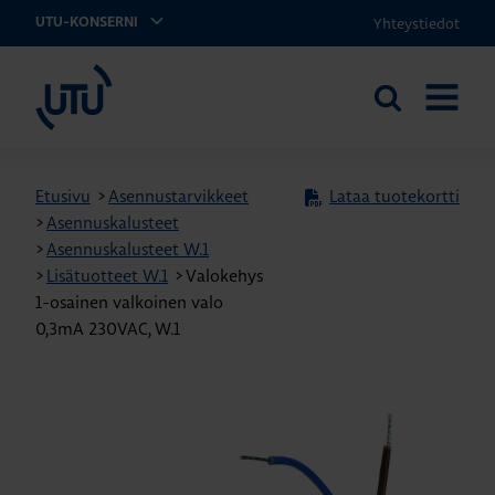
Yhteystiedot
UTU-KONSERNI
UTU
Etsi
AVAA
sivustolta
VALIKK
Etusivu
>
Asennustarvikkeet
Lataa tuotekortti
>
Asennuskalusteet
>
Asennuskalusteet W.1
>
Lisätuotteet W.1
>
Valokehys
1-osainen valkoinen valo
0,3mA 230VAC, W.1