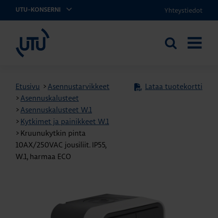
Yhteystiedot
UTU-KONSERNI
UTU
Etsi
AVAA
sivustolta
VALIKK
Etusivu
>
Asennustarvikkeet
Lataa tuotekortti
>
Asennuskalusteet
>
Asennuskalusteet W.1
>
Kytkimet ja painikkeet W.1
>
Kruunukytkin pinta
10AX/250VAC jousiliit. IP55,
W.1, harmaa ECO