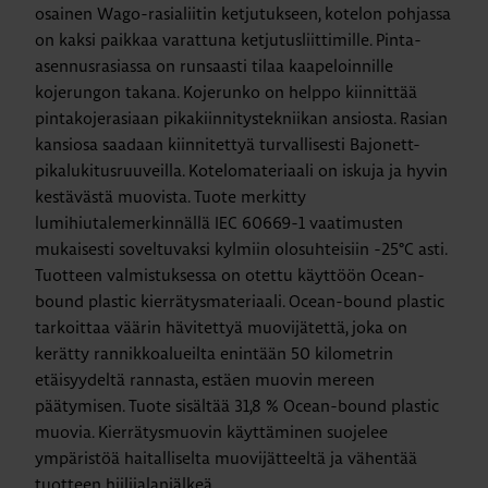
osainen Wago-rasialiitin ketjutukseen, kotelon pohjassa
on kaksi paikkaa varattuna ketjutusliittimille. Pinta-
asennusrasiassa on runsaasti tilaa kaapeloinnille
kojerungon takana. Kojerunko on helppo kiinnittää
pintakojerasiaan pikakiinnitystekniikan ansiosta. Rasian
kansiosa saadaan kiinnitettyä turvallisesti Bajonett-
pikalukitusruuveilla. Kotelomateriaali on iskuja ja hyvin
kestävästä muovista. Tuote merkitty
lumihiutalemerkinnällä IEC 60669-1 vaatimusten
mukaisesti soveltuvaksi kylmiin olosuhteisiin -25°C asti.
Tuotteen valmistuksessa on otettu käyttöön Ocean-
bound plastic kierrätysmateriaali. Ocean-bound plastic
tarkoittaa väärin hävitettyä muovijätettä, joka on
kerätty rannikkoalueilta enintään 50 kilometrin
etäisyydeltä rannasta, estäen muovin mereen
päätymisen. Tuote sisältää 31,8 % Ocean-bound plastic
muovia. Kierrätysmuovin käyttäminen suojelee
ympäristöä haitalliselta muovijätteeltä ja vähentää
tuotteen hiilijalanjälkeä.