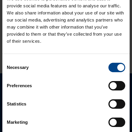
Lukuaika: 3 min
provide social media features and to analyse our traffic.
Uuden sukupolven
We also share information about your use of our site with
domovea Plus
our social media, advertising and analytics partners who
korvaa domovea
may combine it with other information that you’ve
V1:n
provided to them or that they’ve collected from your use
of their services.
KATSO LISÄÄ ARTIKKELEITA
Consent
Necessary
Selection
Preferences
Ota yhteyttä!
Statistics
Autamme mielellämme, jotta löydämme sinulle
parhaan ratkaisun. Otathan yhteyttä puhelimitse,
sähköpostitse tai verkkolomakkeen kautta.
Marketing