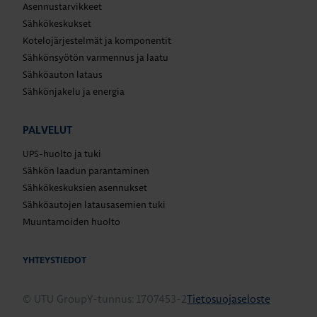
Asennustarvikkeet
Sähkökeskukset
Kotelojärjestelmät ja komponentit
Sähkönsyötön varmennus ja laatu
Sähköauton lataus
Sähkönjakelu ja energia
PALVELUT
UPS-huolto ja tuki
Sähkön laadun parantaminen
Sähkökeskuksien asennukset
Sähköautojen latausasemien tuki
Muuntamoiden huolto
YHTEYSTIEDOT
© UTU Group
Y-tunnus: 1707453-2
Tietosuojaseloste