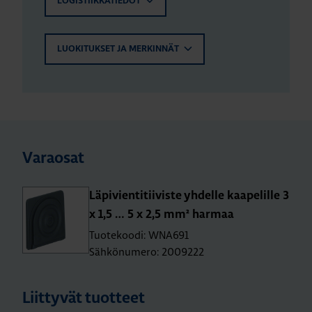
LOGISTIIKKATIEDOT
LUOKITUKSET JA MERKINNÄT
Varaosat
Lä­pi­vien­ti­tii­vis­te yh­del­le kaa­pe­lil­le 3
x 1,5 … 5 x 2,5 mm² har­maa
Tuotekoodi: WNA691
Sähkönumero: 2009222
Liittyvät tuotteet