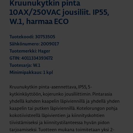
Kruunukytkin pinta
10AX/250VAC jousiliit. IP55,
W.1, harmaa ECO
Tuotekoodi: 30753505
Sähkönumero: 2009017
Tuotemerkki: Hager
GTIN: 4011334393672
Tuotesarja: W.1
Minimipakkaus: 1 kpl
Kruunukytkin pinta-asennettava, IP55, 5-
kytkinkäyttöön, kojerunko jousiliittimin. Pintarasia
yhdellä kahden kaapelin läpiviennillä ja yhdellä yhden
kaapelin tai putken läpiviennillä. Kotelorungon pohja
kokotiivisteellä läpivientien ja kiinnityskohtien
tiivistämiseksi ja kiinnitystilanteessa hyvän pidon
tarjoamiseksi. Tuotteen mukana toimitetaan yksi 2-