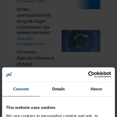
Lukuaika: 3 min
Berker-
asennuskalusteet
siirtyvät Hager-
tuotemerkin alle
ASENNUSTARVIKKEET
24.11.2025
Lukuaika: 4 min
Domovea –
älykodin toiminnot
yhdessä
järjestelmässä
ASENNUSTARVIKKEET
24.11.2025
Lukuaika: 3 min
Consent
Details
About
Matter – uusi
älykotistandardi
ASENNUSTARVIKKEET
This website uses cookies
16.10.2025
We use cookies to personalise content and ads, to