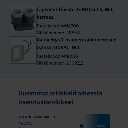
Lä­pi­vien­ti­tii­vis­te 2x M20 x 1.5, W.1,
har­maa
Tuotekoodi: WNA700
Sähkönumero: 2115551
Va­lo­ke­hys 1-osai­nen val­koi­nen valo
0,3mA 230­VAC, W.1
Tuotekoodi: WNA695
Sähkönumero: 2009212
Uusimmat artikkelit aiheesta
Asennustarvikkeet
ASENNUSTARVIKKEET
4.6.2026