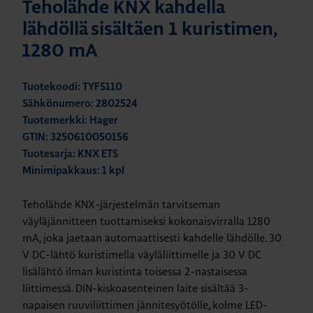
Teholähde KNX kahdella
lähdöllä sisältäen 1 kuristimen,
1280 mA
Tuotekoodi: TYFS110
Sähkönumero: 2802524
Tuotemerkki: Hager
GTIN: 3250610050156
Tuotesarja: KNX ETS
Minimipakkaus: 1 kpl
Teholähde KNX-järjestelmän tarvitseman
väyläjännitteen tuottamiseksi kokonaisvirralla 1280
mA, joka jaetaan automaattisesti kahdelle lähdölle. 30
V DC-lähtö kuristimella väyläliittimelle ja 30 V DC
lisälähtö ilman kuristinta toisessa 2-nastaisessa
liittimessä. DIN-kiskoasenteinen laite sisältää 3-
napaisen ruuviliittimen jännitesyötölle, kolme LED-