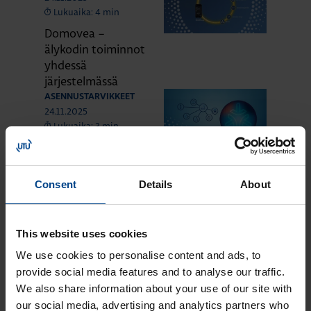
Lukuaika: 4 min
Domovea –
älykodin toiminnot
yhdessä
järjestelmässä
ASENNUSTARVIKKEET
24.11.2025
Lukuaika: 3 min
Matter – uusi
älykotistandardi
ASENNUSTARVIKKEET
Consent
Details
About
16.10.2025
Lukuaika: 3 min
Uuden sukupolven
This website uses cookies
domovea Plus
We use cookies to personalise content and ads, to
korvaa domovea
provide social media features and to analyse our traffic.
V1:n
We also share information about your use of our site with
our social media, advertising and analytics partners who