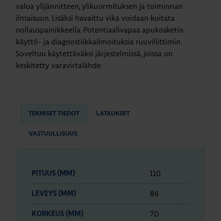
valoa ylijännitteen, ylikuormituksen ja toiminnan
ilmaisuun. Lisäksi havaittu vika voidaan kuitata
nollauspainikkeella. Potentiaalivapaa apukosketin
käyttö- ja diagnostiikkailmoituksia ruuviliittimin.
Soveltuu käytettäväksi järjestelmissä, joissa on
keskitetty varavirtalähde.
TEKNISET TIEDOT
LATAUKSET
VASTUULLISUUS
110
PITUUS (MM)
86
LEVEYS (MM)
70
KORKEUS (MM)