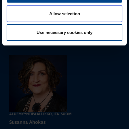
Allow selection
ALUEMYYNTIPÄÄLLIKKÖ, LÄNSI-SUOMI
Jussi Pernaa
Use necessary cookies only
+358 50 596 7006
jussi.pernaa@utu.eu
ALUEMYYNTIPÄÄLLIKKÖ, ITÄ-SUOMI
Susanna Ahokas