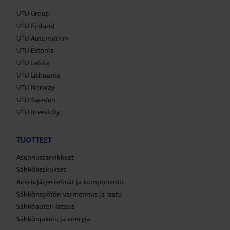
UTU Group
UTU Finland
UTU Automation
UTU Estonia
UTU Latvia
UTU Lithuania
UTU Norway
UTU Sweden
UTU Invest Oy
TUOTTEET
Asennustarvikkeet
Sähkökeskukset
Kotelojärjestelmät ja komponentit
Sähkönsyötön varmennus ja laatu
Sähköauton lataus
Sähkönjakelu ja energia