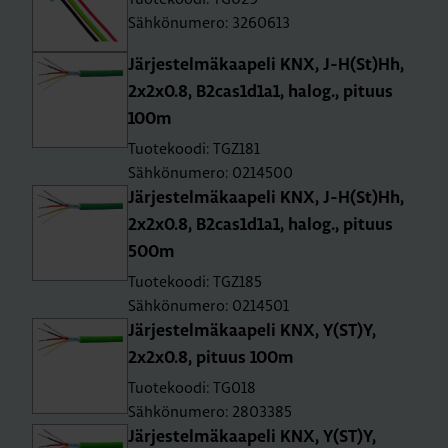
Sähkönumero: 3260613
Jär­jes­tel­mä­kaa­pe­li KNX, J-H(St)Hh,
2x2x0.8, B2cas1d1a1, halog., pi­tuus
100m
Tuotekoodi: TGZ181
Sähkönumero: 0214500
Jär­jes­tel­mä­kaa­pe­li KNX, J-H(St)Hh,
2x2x0.8, B2cas1d1a1, halog., pi­tuus
500m
Tuotekoodi: TGZ185
Sähkönumero: 0214501
Jär­jes­tel­mä­kaa­pe­li KNX, Y(ST)Y,
2x2x0.8, pi­tuus 100m
Tuotekoodi: TG018
Sähkönumero: 2803385
Jär­jes­tel­mä­kaa­pe­li KNX, Y(ST)Y,