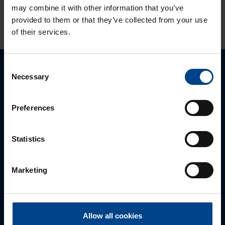
may combine it with other information that you’ve
KATSO LISÄÄ ARTIKKELEITA
provided to them or that they’ve collected from your use
of their services.
Consent
Ota yhteyttä!
Necessary
Selection
Autamme mielellämme, jotta löydämme sinulle
Preferences
parhaan ratkaisun. Otathan yhteyttä puhelimitse,
sähköpostitse tai verkkolomakkeen kautta.
Statistics
Marketing
Allow all cookies