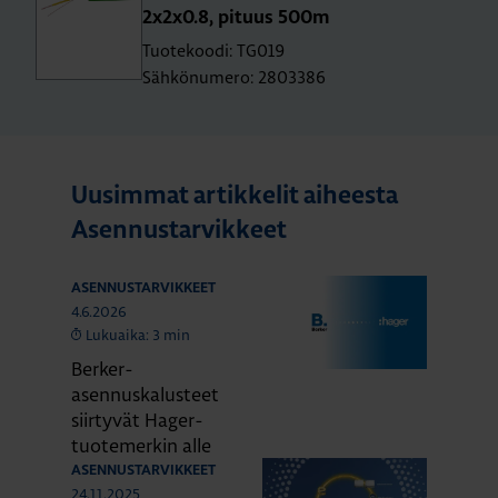
2x2x0.8, pi­tuus 500m
Tuotekoodi: TG019
Sähkönumero: 2803386
Uusimmat artikkelit aiheesta
Asennustarvikkeet
ASENNUSTARVIKKEET
4.6.2026
Lukuaika: 3 min
Berker-
asennuskalusteet
siirtyvät Hager-
tuotemerkin alle
ASENNUSTARVIKKEET
24.11.2025