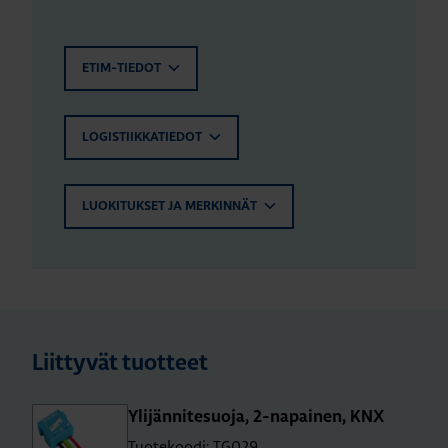
ETIM-TIEDOT
LOGISTIIKKATIEDOT
LUOKITUKSET JA MERKINNÄT
Liittyvät tuotteet
Yli­jän­ni­te­suo­ja, 2-na­pai­nen, KNX
Tuotekoodi: TG029