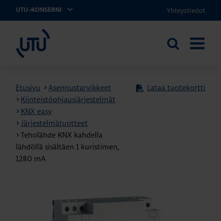
Yhteystiedot
UTU-KONSERNI
UTU
Etsi
AVAA
sivustolta
VALIKK
Etusivu
>
Asennustarvikkeet
Lataa tuotekortti
>
Kiinteistöohjausjärjestelmät
>
KNX easy
>
Järjestelmätuotteet
>
Teholähde KNX kahdella
lähdöllä sisältäen 1 kuristimen,
1280 mA