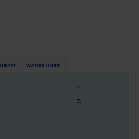
AUKSET
VASTUULLISUUS
71
71