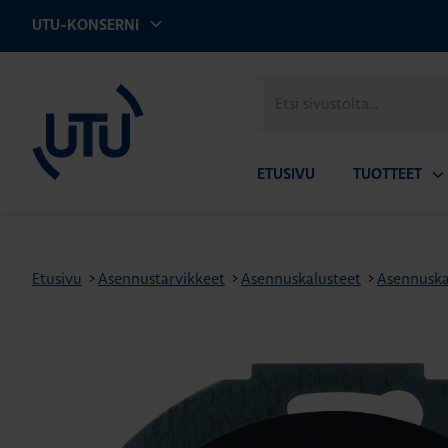
UTU-KONSERNI
UTU
Etsi
sivustolta
ETUSIVU
TUOTTEET
Av
ala
Etusivu
>
Asennustarvikkeet
>
Asennuskalusteet
>
Asennuskal