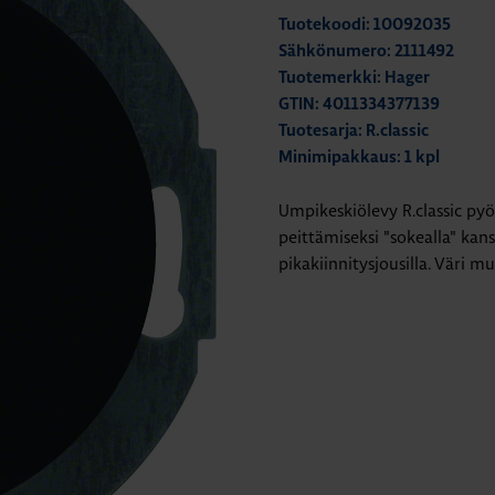
Tuotekoodi: 10092035
Sähkönumero: 2111492
Tuotemerkki: Hager
GTIN: 4011334377139
Tuotesarja: R.classic
Minimipakkaus: 1 kpl
Umpikeskiölevy R.classic pyör
peittämiseksi "sokealla" kans
pikakiinnitysjousilla. Väri mu