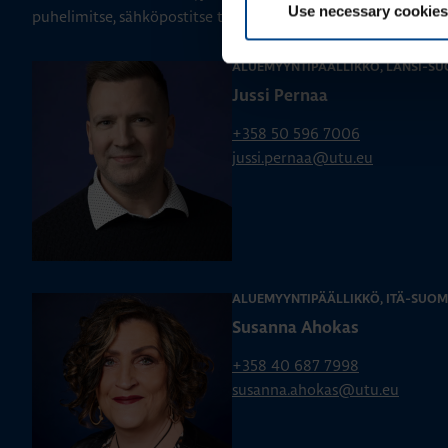
Use necessary cookies
puhelimitse, sähköpostitse tai verkkolomakkeen kautta.
ALUEMYYNTIPÄÄLLIKKÖ, LÄNSI-SU
Jussi Pernaa
+358 50 596 7006
jussi.pernaa@utu.eu
ALUEMYYNTIPÄÄLLIKKÖ, ITÄ-SUOM
Susanna Ahokas
+358 40 687 7998
susanna.ahokas@utu.eu