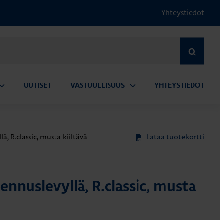
Yhteystiedot
HAE
UUTISET
VASTUULLISUUS
YHTEYSTIEDOT
vaa
Avaa
lavalikko
alavalikko
, R.classic, musta kiiltävä
Lataa tuotekortti
nnuslevyllä, R.classic, musta