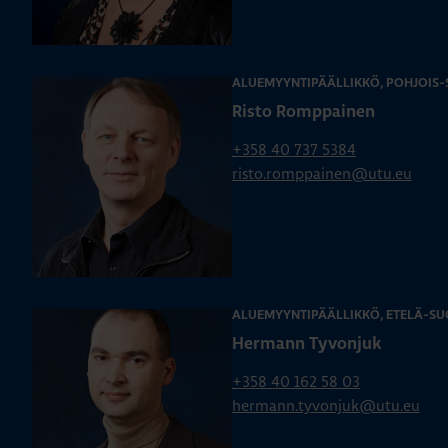
ALUEMYYNTIPÄÄLLIKKÖ, POHJOIS
Risto Romppainen
+358 40 737 5384
risto.romppainen@utu.eu
ALUEMYYNTIPÄÄLLIKKÖ, ETELÄ-SU
Hermann Tyvonjuk
+358 40 162 58 03
hermann.tyvonjuk@utu.eu