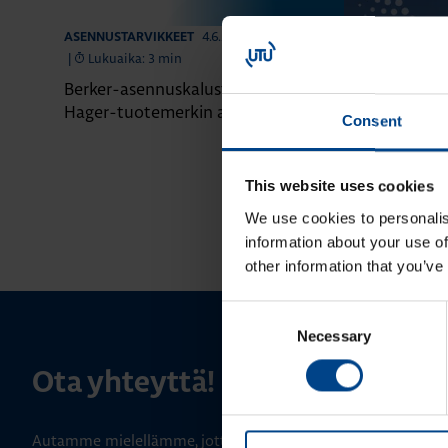
4.6.2026
ASENNUSTARVIKKEET
ASENNUSTARVIK
|
Lukuaika: 3 min
|
Lukuaika: 4 
Berker-asennuskalusteet siirtyvät
Domovea – äl
Hager-tuotemerkin alle
yhdessä järje
Consent
This website uses cookies
We use cookies to personalis
information about your use of
other information that you’ve
Consent
Necessary
Selection
Ota yhteyttä!
Autamme mielellämme, jotta löydämme sinulle parhaan ratk