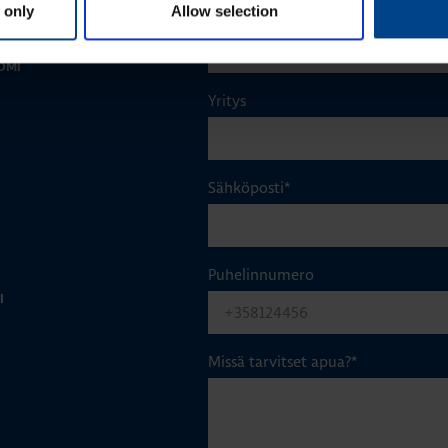
 only
Allow selection
Sukunimi
*
OMI
Yritys
Sähköposti
*
Puhelinnumero
I
Missä tarvitset apua?
*