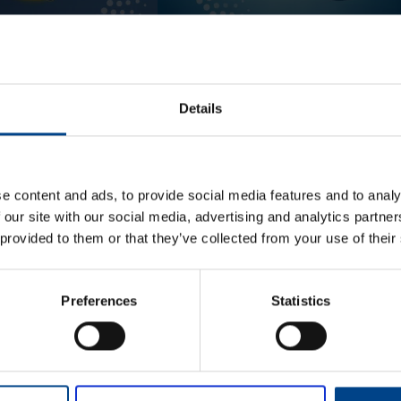
24.11.2025
24.11.2025
KEET
ASENNUSTARVIKKEET
min
|
Lukuaika: 3 min
ykodin toiminnot
Matter – uusi älykotistandardi
stelmässä
Details
KATSO LISÄÄ ARTIKKELEITA
e content and ads, to provide social media features and to analy
 our site with our social media, advertising and analytics partn
 provided to them or that they’ve collected from your use of their
Preferences
Statistics
Etunimi
*
aisun. Otathan yhteyttä