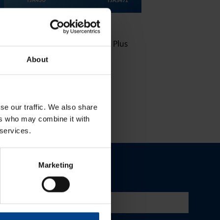
16.10.2025
ASENNUSTARVIKKEET
|
Lukuaika: 3 min
Uuden sukupolven domovea Plus
korvaa domovea V1:n
About
se our traffic. We also share
ers who may combine it with
 services.
Marketing