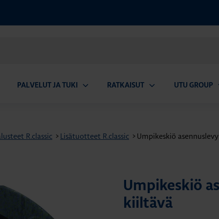
PALVELUT JA TUKI
RATKAISUT
UTU GROUP
aa
Avaa
Avaa
A
valikko
alavalikko
alavalikko
a
usteet R.classic
>
Lisätuotteet R.classic
>
Umpikeskiö asennuslevyllä
Umpikeskiö ase
kiiltävä