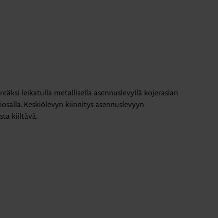
eäksi leikatulla metallisella asennuslevyllä kojerasian
iosalla. Keskiölevyn kiinnitys asennuslevyyn
sta kiiltävä.