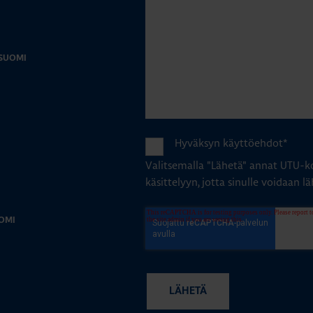
-SUOMI
Hyväksyn käyttöehdot
*
Valitsemalla "Lähetä" annat UTU-ko
käsittelyyn, jotta sinulle voidaan lä
OMI