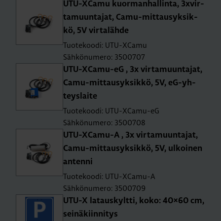
UTU-XCa­mu kuor­man­hal­lin­ta, 3x­vir­
ta­muun­ta­jat, Ca­mu-mit­tausyk­sik­
kö, 5V vir­ta­läh­de
Tuotekoodi: UTU-XCamu
Sähkönumero: 3500707
UTU-XCa­mu-eG , 3x vir­ta­muun­ta­jat,
Ca­mu-mit­tausyk­sik­kö, 5V, eG-yh­
teys­lai­te
Tuotekoodi: UTU-XCamu-eG
Sähkönumero: 3500708
UTU-XCa­mu-A , 3x vir­ta­muun­ta­jat,
Ca­mu-mit­tausyk­sik­kö, 5V, ul­koi­nen
an­ten­ni
Tuotekoodi: UTU-XCamu-A
Sähkönumero: 3500709
UTU-X la­taus­kylt­ti, koko: 40×60 cm,
sei­nä­kiin­ni­tys