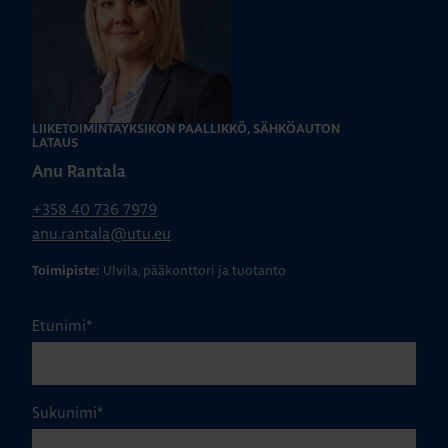
LIIKETOIMINTAYKSIKÖN PÄÄLLIKKÖ, SÄHKÖAUTON
LATAUS
Anu Rantala
+358 40 736 7979
anu.rantala@utu.eu
Ulvila, pääkonttori ja tuotanto
Toimipiste:
Etunimi
*
Sukunimi
*