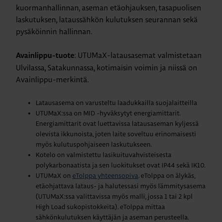
kuormanhallinnan, aseman etäohjauksen, tasapuolisen
laskutuksen, lataussähkön kulutuksen seurannan sekä
pysäköinnin hallinnan.
: UTUMaX-latausasemat valmistetaan
Avainlippu-tuote
Ulvilassa, Satakunnassa, kotimaisin voimin ja niissä on
Avainlippu-merkintä.
Latausasema on varusteltu laadukkailla suojalaitteilla
UTUMaX:ssa on MID -hyväksytyt energiamittarit.
Energiamittarit ovat luettavissa latausaseman kyljessä
olevista ikkunoista, joten laite soveltuu erinomaisesti
myös kulutuspohjaiseen laskutukseen.
Kotelo on valmistettu lasikuituvahvisteisesta
polykarbonaatista ja sen luokitukset ovat IP44 sekä IK10.
UTUMaX on
eTolppa yhteensopiva
. eTolppa on älykäs,
etäohjattava lataus- ja halutessasi myös lämmitysasema
(UTUMaX:ssa valittavissa myös malli, jossa 1 tai 2 kpl
High Load sukopistokkeita). eTolppa mittaa
sähkönkulutuksen käyttäjän ja aseman perusteella.