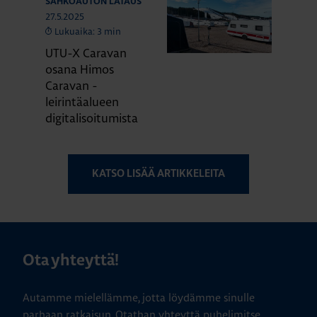
SÄHKÖAUTON LATAUS
27.5.2025
Lukuaika: 3 min
UTU-X Caravan
osana Himos
Caravan -
leirintäalueen
digitalisoitumista
KATSO LISÄÄ ARTIKKELEITA
Ota yhteyttä!
Autamme mielellämme, jotta löydämme sinulle
parhaan ratkaisun. Otathan yhteyttä puhelimitse,