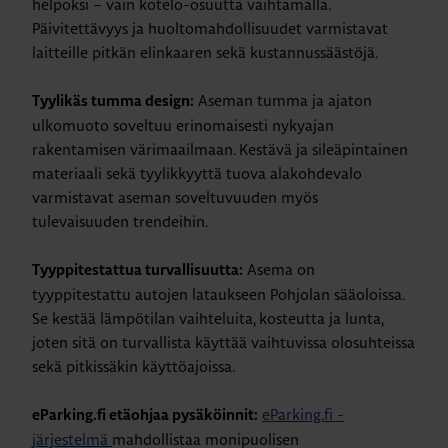
helpoksi – vain kotelo-osuutta vaihtamalla.
Päivitettävyys ja huoltomahdollisuudet varmistavat
laitteille pitkän elinkaaren sekä kustannussäästöjä.
Aseman tumma ja ajaton
Tyylikäs tumma design:
ulkomuoto soveltuu erinomaisesti nykyajan
rakentamisen värimaailmaan. Kestävä ja sileäpintainen
materiaali sekä tyylikkyyttä tuova alakohdevalo
varmistavat aseman soveltuvuuden myös
tulevaisuuden trendeihin.
Asema on
Tyyppitestattua turvallisuutta:
tyyppitestattu autojen lataukseen Pohjolan sääoloissa.
Se kestää lämpötilan vaihteluita, kosteutta ja lunta,
joten sitä on turvallista käyttää vaihtuvissa olosuhteissa
sekä pitkissäkin käyttöajoissa.
eParking.fi -
eParking.fi etäohjaa pysäköinnit:
järjestelmä
mahdollistaa monipuolisen