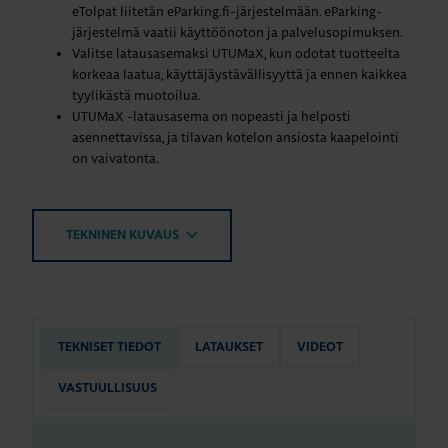
eTolpat liitetän eParking.fi-järjestelmään. eParking-
järjestelmä vaatii käyttöönoton ja palvelusopimuksen.
Valitse latausasemaksi UTUMaX, kun odotat tuotteelta
korkeaa laatua, käyttäjäystävällisyyttä ja ennen kaikkea
tyylikästä muotoilua.
UTUMaX -latausasema on nopeasti ja helposti
asennettavissa, ja tilavan kotelon ansiosta kaapelointi
on vaivatonta.
TEKNINEN KUVAUS
TEKNISET TIEDOT
LATAUKSET
VIDEOT
VASTUULLISUUS