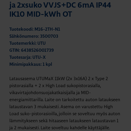
ja 2xsuko VVJS+DC 6mA IP44
IK10 MID-kWh OT
Tuotekoodi: M16-2TH-N1
Sähkönumero: 3500703
Tuotemerkki: UTU
GTIN: 6438526001739
Tuotesarja: UTU-X
Minimipakkaus: 1 kpl
Latausasema UTUMaX 11kW (2x 3x16A) 2 x Type 2
pistorasialla + 2 x High Load sukopistorasialla,
vikavirtajohdonsuojakatkaisijalla ja MID-
energiamittarilla. Laite on tarkoitettu auton lataukseen
lataustavan 3 mukaisesti. Asema on varustettu High
Load suko-pistorasioilla, jolloin se soveltuu myös auton
lämmitykseen sekä hitaaseen lataukseen lataustavan 1
ja 2 mukaisesti. Laite soveltuu kahdelle käyttäjälle.