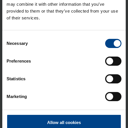
may combine it with other information that you’ve
Sähkönumero: 3500760
provided to them or that they’ve collected from your use
UTU-X pin­ta-asen­nus­pyl­väs
of their services.
ø114mm, yh­del­le la­taus­lait­teel­le
Tuotekoodi: UTU-X20030
Sähkönumero: 3500770
Consent
UTU-X pin­ta-asen­nus­pyl­väs
Necessary
Selection
ø114mm, kah­del­le la­taus­lait­teel­le
Tuotekoodi: UTU-X20031
Preferences
Sähkönumero: 3500771
La­taus­kaa­pe­lin te­li­ne UTU-X, mo­bii­
Statistics
li­la­tu­reil­le ve­don­pois­ta­jal­la (Mode 2)
Tuotekoodi: UTU-X20001
Sähkönumero: 3500758
Marketing
La­taus­kaa­pe­lin te­li­ne UTU-X, ve­don­
pois­ta­jal­la 114mm pyl­vää­seen
Tuotekoodi: UTU-X20002
Allow all cookies
Sähkönumero: 3500706