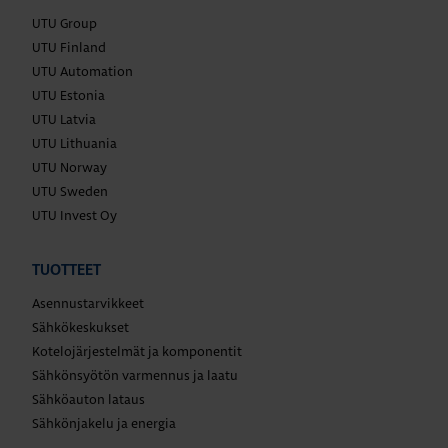
UTU Group
UTU Finland
UTU Automation
UTU Estonia
UTU Latvia
UTU Lithuania
UTU Norway
UTU Sweden
UTU Invest Oy
TUOTTEET
Asennustarvikkeet
Sähkökeskukset
Kotelojärjestelmät ja komponentit
Sähkönsyötön varmennus ja laatu
Sähköauton lataus
Sähkönjakelu ja energia