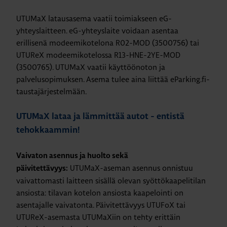
UTUMaX latausasema vaatii toimiakseen eG-
yhteyslaitteen. eG-yhteyslaite voidaan asentaa
erillisenä modeemikotelona R02-MOD (3500756) tai
UTUReX modeemikotelossa R13-HNE-2YE-MOD
(3500765). UTUMaX vaatii käyttöönoton ja
palvelusopimuksen. Asema tulee aina liittää eParking.fi-
taustajärjestelmään.
UTUMaX lataa ja lämmittää autot - entistä
tehokkaammin!
Vaivaton asennus ja huolto sekä
UTUMaX-aseman asennus onnistuu
päivitettävyys:
vaivattomasti laitteen sisällä olevan syöttökaapelitilan
ansiosta: tilavan kotelon ansiosta kaapelointi on
asentajalle vaivatonta. Päivitettävyys UTUFoX tai
UTUReX-asemasta UTUMaXiin on tehty erittäin