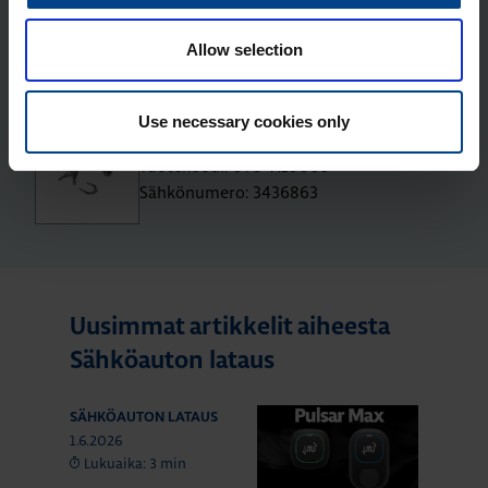
Selät vas­tak­kain -asen­nus­te­li­ne
UTU-X
Allow selection
Tuotekoodi: UTU-X10002
Sähkönumero: 3436856
Use necessary cookies only
Avain­luk­ko UTU-X
Tuotekoodi: UTU-X10009
Sähkönumero: 3436863
Uusimmat artikkelit aiheesta
Sähköauton lataus
SÄHKÖAUTON LATAUS
1.6.2026
Lukuaika: 3 min