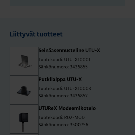
Liittyvät tuotteet
Sei­nä­asen­nus­te­li­ne UTU-X
Tuotekoodi: UTU-X10001
Sähkönumero: 3436855
Put­ki­laip­pa UTU-X
Tuotekoodi: UTU-X10003
Sähkönumero: 3436857
UTU­ReX Mo­dee­mi­ko­te­lo
Tuotekoodi: R02-MOD
Sähkönumero: 3500756