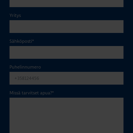
Yritys
Sähköposti
*
Puhelinnumero
Missä tarvitset apua?
*