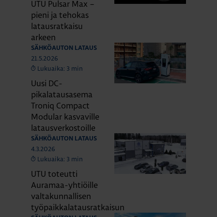
UTU Pulsar Max –
pieni ja tehokas
latausratkaisu
arkeen
SÄHKÖAUTON LATAUS
21.5.2026
Lukuaika: 3 min
Uusi DC-
pikalatausasema
Troniq Compact
Modular kasvaville
latausverkostoille
SÄHKÖAUTON LATAUS
4.3.2026
Lukuaika: 3 min
UTU toteutti
Auramaa-yhtiöille
valtakunnallisen
työpaikkalatausratkaisun