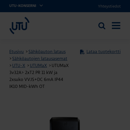
Yhteystiedot
UTU-KONSERNI
UTU
Etsi
AVAA
sivustolta
VALIKK
Etusivu
>
Sähköauton lataus
Lataa tuotekortti
>
Sähköautojen latausasemat
>
UTU-X
>
UTUMaX
>
UTUMaX
3v32A> 2xT2 PR 11 kW ja
2xsuko VVJS+DC 6mA IP44
IK10 MID-kWh OT