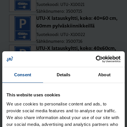
Tuotekoodi: UTU-X10021
Sähkönumero: 3500715
UTU-X la­taus­kylt­ti, koko: 40×60 cm,
60mm pyl­väs­kiin­nik­keil­lä
Tuotekoodi: UTU-X10022
Sähkönumero: 3500716
UTU-X la­taus­kylt­ti, koko: 40x60cm,
108-120mm pyl­väs­kiin­nik­keil­lä
Tuotekoodi: UTU-X10023
Sähkönumero: 3500717
Consent
Details
About
UTU-X maa-asen­nus­pyl­väs ø114mm,
yh­del­le la­taus­lait­teel­le
Tuotekoodi: UTU-X20020
This website uses cookies
Sähkönumero: 3500759
We use cookies to personalise content and ads, to
UTU-X maa-asen­nus­pyl­väs ø114mm,
provide social media features and to analyse our traffic.
kah­del­le la­taus­lait­teel­le
We also share information about your use of our site with
our social media, advertising and analytics partners who
Tuotekoodi: UTU-X20021