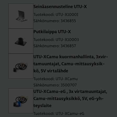
Sei­nä­asen­nus­te­li­ne UTU-X
Tuotekoodi: UTU-X10001
Sähkönumero: 3436855
Put­ki­laip­pa UTU-X
Tuotekoodi: UTU-X10003
Sähkönumero: 3436857
UTU-XCa­mu kuor­man­hal­lin­ta, 3x­vir­
ta­muun­ta­jat, Ca­mu-mit­tausyk­sik­
kö, 5V vir­ta­läh­de
Tuotekoodi: UTU-XCamu
Sähkönumero: 3500707
UTU-XCa­mu-eG , 3x vir­ta­muun­ta­jat,
Ca­mu-mit­tausyk­sik­kö, 5V, eG-yh­
teys­lai­te
Tuotekoodi: UTU-XCamu-eG