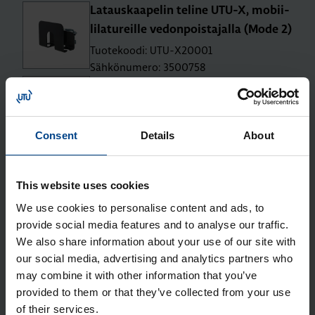
La­taus­kaa­pe­lin te­li­ne UTU-X, mo­bii­
li­la­tu­reil­le ve­don­pois­ta­jal­la (Mode 2)
Tuotekoodi: UTU-X20001
Sähkönumero: 3500758
Selät vas­tak­kain -asen­nus­te­li­ne
UTU-X
Tuotekoodi: UTU-X10002
Consent
Details
About
Sähkönumero: 3436856
Po­let­tia­vain UTU-X -po­let­ti­luk­koi­
hin
This website uses cookies
Tuotekoodi: UTU-X10006
We use cookies to personalise content and ads, to
Sähkönumero: 3436860
provide social media features and to analyse our traffic.
Avain­luk­ko UTU-X
We also share information about your use of our site with
Tuotekoodi: UTU-X10009
our social media, advertising and analytics partners who
Sähkönumero: 3436863
may combine it with other information that you’ve
provided to them or that they’ve collected from your use
Po­let­ti­luk­ko UTU-X -rasioi­hin
of their services.