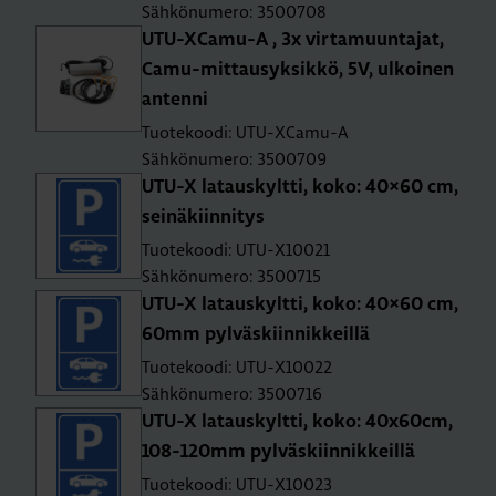
Sähkönumero: 3500708
UTU-XCa­mu-A , 3x vir­ta­muun­ta­jat,
Ca­mu-mit­tausyk­sik­kö, 5V, ul­koi­nen
an­ten­ni
Tuotekoodi: UTU-XCamu-A
Sähkönumero: 3500709
UTU-X la­taus­kylt­ti, koko: 40×60 cm,
sei­nä­kiin­ni­tys
Tuotekoodi: UTU-X10021
Sähkönumero: 3500715
UTU-X la­taus­kylt­ti, koko: 40×60 cm,
60mm pyl­väs­kiin­nik­keil­lä
Tuotekoodi: UTU-X10022
Sähkönumero: 3500716
UTU-X la­taus­kylt­ti, koko: 40x60cm,
108-120mm pyl­väs­kiin­nik­keil­lä
Tuotekoodi: UTU-X10023