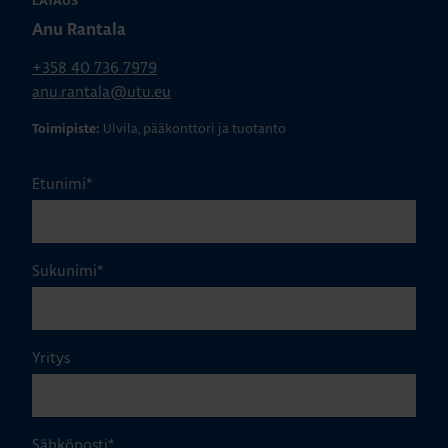
LATAUS
Anu Rantala
+358 40 736 7979
anu.rantala@utu.eu
Ulvila, pääkonttori ja tuotanto
Toimipiste:
Etunimi
*
Sukunimi
*
Yritys
Sähköposti
*