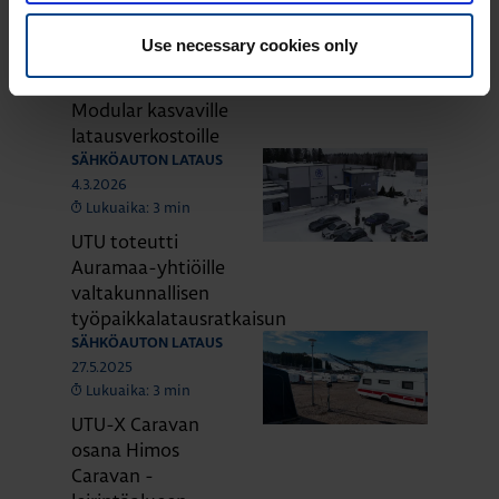
Uusi DC-
Use necessary cookies only
pikalatausasema
Troniq Compact
Modular kasvaville
latausverkostoille
SÄHKÖAUTON LATAUS
4.3.2026
Lukuaika: 3 min
UTU toteutti
Auramaa-yhtiöille
valtakunnallisen
työpaikkalatausratkaisun
SÄHKÖAUTON LATAUS
27.5.2025
Lukuaika: 3 min
UTU-X Caravan
osana Himos
Caravan -