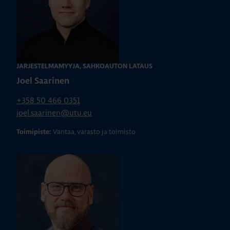
JÄRJESTELMÄMYYJÄ, SÄHKÖAUTON LATAUS
Joel Saarinen
+358 50 466 0351
joel.saarinen@utu.eu
Vantaa, varasto ja toimisto
Toimipiste: