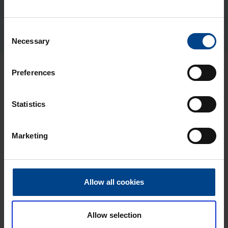
Tuotekoodi: UTU-X10007
Sähkönumero: 3436861
Consent
Necessary
Selection
Preferences
Uusimmat artikkelit aiheesta
Sähköauton lataus
Statistics
SÄHKÖAUTON LATAUS
1.6.2026
Marketing
Lukuaika: 3 min
UTU Pulsar Max –
pieni ja tehokas
Allow all cookies
latausratkaisu
arkeen
SÄHKÖAUTON LATAUS
Allow selection
21.5.2026
Lukuaika: 3 min