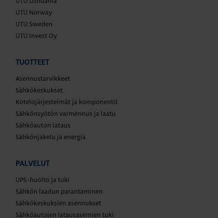
UTU Lithuania
UTU Norway
UTU Sweden
UTU Invest Oy
TUOTTEET
Asennustarvikkeet
Sähkökeskukset
Kotelojärjestelmät ja komponentit
Sähkönsyötön varmennus ja laatu
Sähköauton lataus
Sähkönjakelu ja energia
PALVELUT
UPS-huolto ja tuki
Sähkön laadun parantaminen
Sähkökeskuksien asennukset
Sähköautojen latausasemien tuki