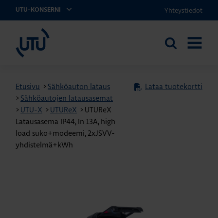
Yhteystiedot
UTU-KONSERNI
UTU
Etsi
AVAA
sivustolta
VALIKK
Etusivu
>
Sähköauton lataus
Lataa tuotekortti
>
Sähköautojen latausasemat
>
UTU-X
>
UTUReX
>
UTUReX
Latausasema IP44, In 13A, high
load suko+modeemi, 2xJSVV-
yhdistelmä+kWh