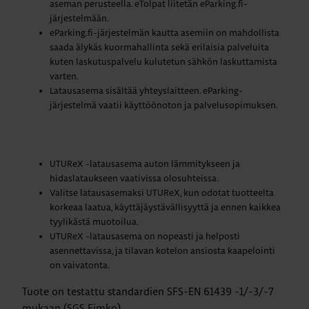
aseman perusteella. eTolpat liitetän eParking.fi-
järjestelmään.
eParking.fi-järjestelmän kautta asemiin on mahdollista
saada älykäs kuormahallinta sekä erilaisia palveluita
kuten laskutuspalvelu kulutetun sähkön laskuttamista
varten.
Latausasema sisältää yhteyslaitteen. eParking-
järjestelmä vaatii käyttöönoton ja palvelusopimuksen.
UTUReX -latausasema auton lämmitykseen ja
hidaslataukseen vaativissa olosuhteissa.
Valitse latausasemaksi UTUReX, kun odotat tuotteelta
korkeaa laatua, käyttäjäystävällisyyttä ja ennen kaikkea
tyylikästä muotoilua.
UTUReX -latausasema on nopeasti ja helposti
asennettavissa, ja tilavan kotelon ansiosta kaapelointi
on vaivatonta.
Tuote on testattu standardien SFS-EN 61439 -1/-3/-7
mukaan (SGS Fimko).