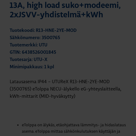
13A, high load suko+modeemi,
2xJSVV-yhdistelmä+kWh
Tuotekoodi: R13-HNE-2YE-MOD
Sähkönumero: 3500765
Tuotemerkki: UTU
GTIN: 6438526001845
Tuotesarja: UTU-X
Minimipakkaus: 1 kpl
Latausasema IP44 – UTUReX R13-HNE-2YE-MOD
(3500765) eTolppa NECU-älykello eG-yhteyslaitteella,
kWh-mittarit (MID-hyväksytty)
eTolppa on älykäs, etäohjattava lämmitys- ja hidaslataus
asema. eTolppa mittaa sähkönkulutuksen käyttäjän ja