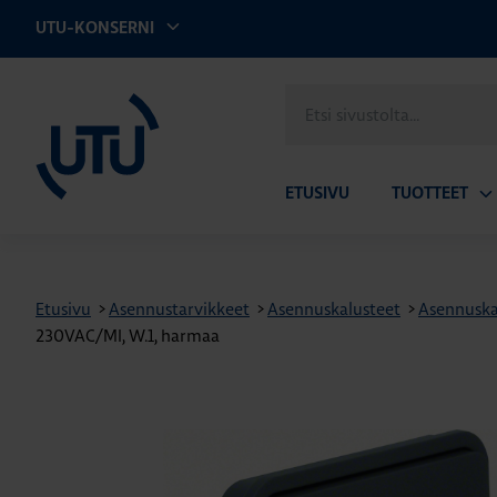
UTU-KONSERNI
UTU
Etsi
sivustolta
ETUSIVU
TUOTTEET
Av
ala
Etusivu
>
Asennustarvikkeet
>
Asennuskalusteet
>
Asennuska
230VAC/MI, W.1, harmaa