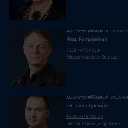
ALUEMYYNTIPÄÄLLIKKÖ, POHJOIS
Risto Romppainen
+358 40 737 5384
risto.romppainen@utu.eu
ALUEMYYNTIPÄÄLLIKKÖ, ETELÄ-SU
Hermann Tyvonjuk
+358 40 162 58 03
hermann.tyvonjuk@utu.eu