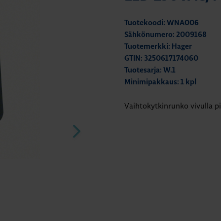
Tuotekoodi: WNA006
Sähkönumero: 2009168
Tuotemerkki: Hager
GTIN: 3250617174060
Tuotesarja: W.1
Minimipakkaus: 1 kpl
Vaihtokytkinrunko vivulla p