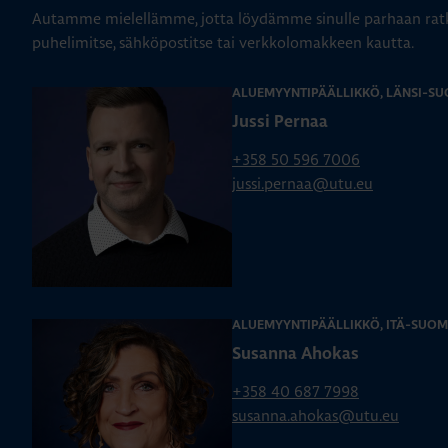
Autamme mielellämme, jotta löydämme sinulle parhaan ratk
puhelimitse, sähköpostitse tai verkkolomakkeen kautta.
ALUEMYYNTIPÄÄLLIKKÖ, LÄNSI-SU
Jussi Pernaa
+358 50 596 7006
jussi.pernaa@utu.eu
ALUEMYYNTIPÄÄLLIKKÖ, ITÄ-SUOM
Susanna Ahokas
+358 40 687 7998
susanna.ahokas@utu.eu