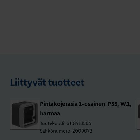
Liittyvät tuotteet
Pin­ta­ko­je­ra­sia 1-osai­nen IP55, W.1,
har­maa
Tuotekoodi: 6118913505
Sähkönumero: 2009073