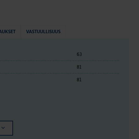
AUKSET
VASTUULLISUUS
63
81
81