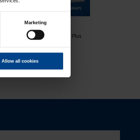
 services.
16.10.2025
ASENNUSTARVIKKEET
Marketing
|
Lukuaika: 3 min
Uuden sukupolven domovea Plus
korvaa domovea V1:n
Allow all cookies