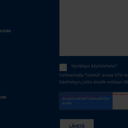
-SUOMI
Hyväksyn käyttöehdot
*
Valitsemalla "Lähetä" annat UTU-ko
käsittelyyn, jotta sinulle voidaan lä
OMI