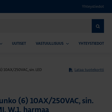
Yhteystiedot
HAE
UUTISET
VASTUULLISUUS
YHTEYSTIEDOT
vaa
Avaa
lavalikko
alavalikko
6) 10AX/250VAC, sin. LED
Lataa tuotekortti
unko (6) 10AX/250VAC, sin.
, W.1, harmaa