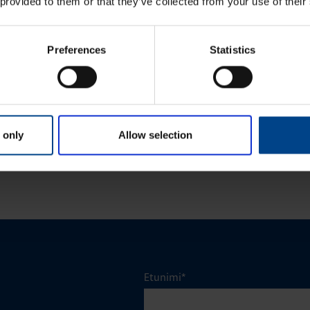
 provided to them or that they’ve collected from your use of their
24.11.2025
24.11.2025
KEET
ASENNUSTARVIKKEET
Preferences
Statistics
min
|
Lukuaika: 3 min
ykodin toiminnot
Matter – uusi älykotistandardi
stelmässä
 only
Allow selection
KATSO LISÄÄ ARTIKKELEITA
Etunimi
*