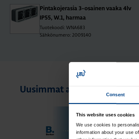
Pin­ta­ko­je­ra­sia 3-osai­nen vaaka 4lv
IP55, W.1, har­maa
Tuotekoodi: WNA683
Sähkönumero: 2009140
Uusimmat artikkelit aihees
Consent
This website uses cookies
We use cookies to personalis
information about your use of