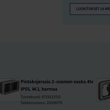
LUOKITUKSET JA M
Pin­ta­ko­je­ra­sia 2-osai­nen vaaka 4lv
IP55, W.1, har­maa
Tuotekoodi: 6719323515
Sähkönumero: 2009079