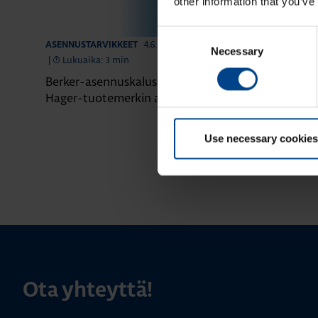
other information that you’ve
Consent
4.6.2026
ASENNUSTARVIKKEET
ASENNUSTARVIK
Necessary
Selection
|
Lukuaika: 3 min
|
Lukuaika: 4 
Berker-asennuskalusteet siirtyvät
Domovea – äl
Hager-tuotemerkin alle
yhdessä järje
Use necessary cookies
Ota yhteyttä!