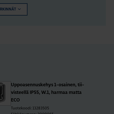
ERKINNÄT
Up­poa­sen­nus­ke­hys 1-osai­nen, tii­
vis­teel­lä IP55, W.1, har­maa matta
ECO
Tuotekoodi: 13283505