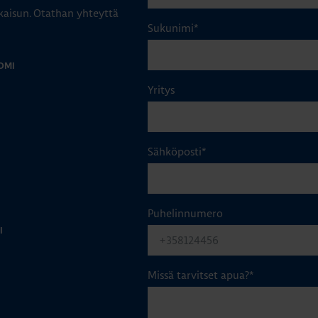
aisun. Otathan yhteyttä
Sukunimi
*
OMI
Yritys
Sähköposti
*
Puhelinnumero
I
Missä tarvitset apua?
*