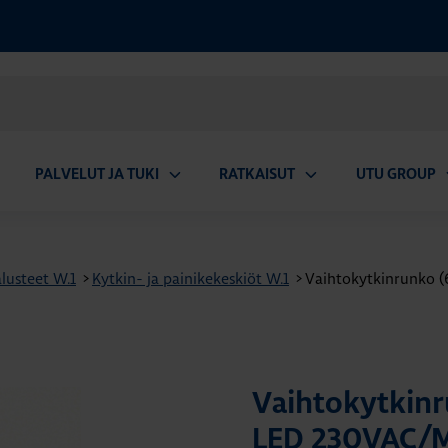
PALVELUT JA TUKI
RATKAISUT
UTU GROUP
aa
Avaa
Avaa
A
valikko
alavalikko
alavalikko
a
lusteet W.1
>
Kytkin- ja painikekeskiöt W.1
>
Vaihtokytkinrunko (
Vaihtokytkinr
LED 230VAC/MI