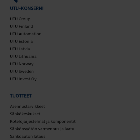
UTU-KONSERNI
UTU Group
UTU Finland
UTU Automation
UTU Estonia
UTU Latvia
UTU Lithuania
UTU Norway
UTU Sweden
UTU Invest Oy
TUOTTEET
Asennustarvikkeet
Sähkökeskukset
Kotelojärjestelmät ja komponentit
Sähkönsyötön varmennus ja laatu
Sähköauton lataus