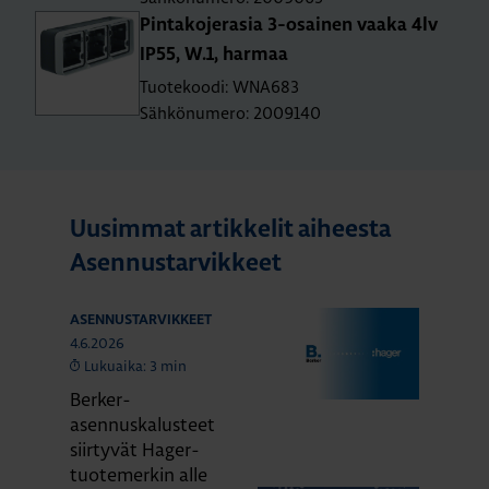
Pin­ta­ko­je­ra­sia 3-osai­nen vaaka 4lv
IP55, W.1, har­maa
Tuotekoodi: WNA683
Sähkönumero: 2009140
Uusimmat artikkelit aiheesta
Asennustarvikkeet
ASENNUSTARVIKKEET
4.6.2026
Lukuaika: 3 min
Berker-
asennuskalusteet
siirtyvät Hager-
tuotemerkin alle