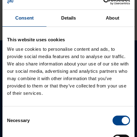
Consent
Details
About
KATSO LISÄÄ ARTIKKELEITA
This website uses cookies
We use cookies to personalise content and ads, to
provide social media features and to analyse our traffic.
Ota yhteyttä!
We also share information about your use of our site with
our social media, advertising and analytics partners who
Autamme mielellämme, jotta löydämme sinulle
may combine it with other information that you’ve
parhaan ratkaisun. Otathan yhteyttä puhelimitse,
provided to them or that they’ve collected from your use
sähköpostitse tai verkkolomakkeen kautta.
of their services.
Consent
Necessary
Selection