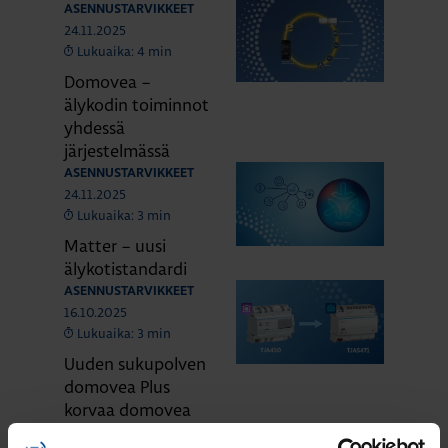
ASENNUSTARVIKKEET
24.11.2025
Lukuaika: 4 min
Domovea –
älykodin toiminnot
yhdessä
järjestelmässä
ASENNUSTARVIKKEET
24.11.2025
Lukuaika: 3 min
Matter – uusi
älykotistandardi
ASENNUSTARVIKKEET
16.10.2025
Lukuaika: 3 min
Uuden sukupolven
domovea Plus
korvaa domovea
V1:n