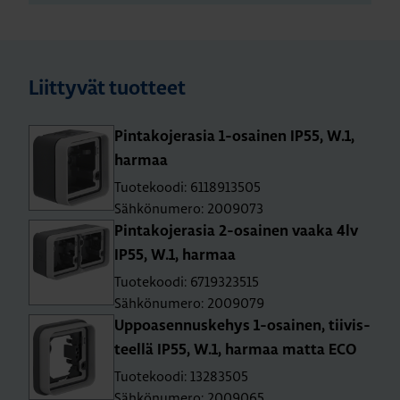
Liittyvät tuotteet
Pin­ta­ko­je­ra­sia 1-osai­nen IP55, W.1,
har­maa
Tuotekoodi: 6118913505
Sähkönumero: 2009073
Pin­ta­ko­je­ra­sia 2-osai­nen vaaka 4lv
IP55, W.1, har­maa
Tuotekoodi: 6719323515
Sähkönumero: 2009079
Up­poa­sen­nus­ke­hys 1-osai­nen, tii­vis­
teel­lä IP55, W.1, har­maa matta ECO
Tuotekoodi: 13283505
Sähkönumero: 2009065