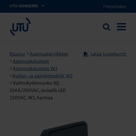
Yhteystiedot
UTU-KONSERNI
UTU
Etsi
AVAA
sivustolta
VALIKK
Etusivu
>
Asennustarvikkeet
Lataa tuotekortti
>
Asennuskalusteet
>
Asennuskalusteet W.1
>
Kytkin- ja painikekeskiöt W.1
>
Vaihtokytkinrunko (6)
10AX/250VAC, sinisellä LED
230VAC, W.1, harmaa