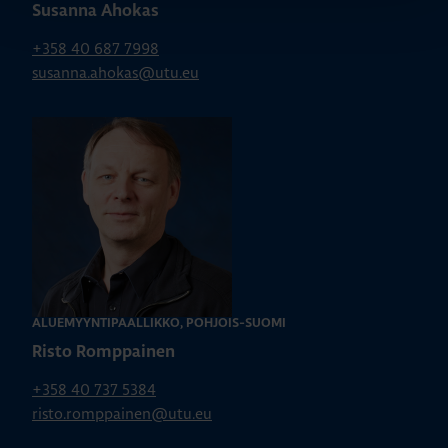
Susanna Ahokas
+358 40 687 7998
susanna.ahokas@utu.eu
ALUEMYYNTIPÄÄLLIKKÖ, POHJOIS-SUOMI
Risto Romppainen
+358 40 737 5384
risto.romppainen@utu.eu