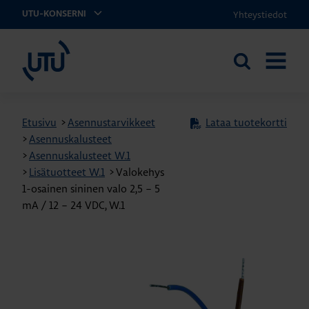
Yhteystiedot
UTU-KONSERNI
UTU
Etsi
AVAA
sivustolta
VALIKK
Etusivu
>
Asennustarvikkeet
Lataa tuotekortti
>
Asennuskalusteet
>
Asennuskalusteet W.1
>
Lisätuotteet W.1
>
Valokehys
1-osainen sininen valo 2,5 – 5
mA / 12 – 24 VDC, W.1