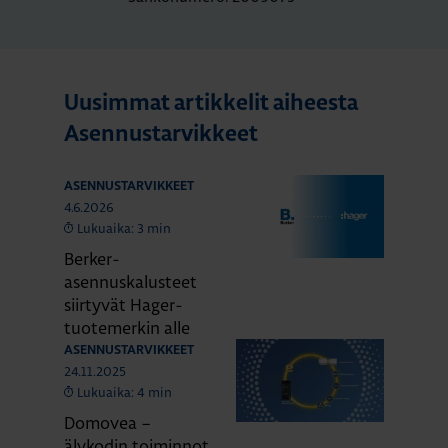
Uusimmat artikkelit aiheesta
Asennustarvikkeet
ASENNUSTARVIKKEET
4.6.2026
Lukuaika: 3 min
Berker-
asennuskalusteet
siirtyvät Hager-
tuotemerkin alle
ASENNUSTARVIKKEET
24.11.2025
Lukuaika: 4 min
Domovea –
älykodin toiminnot