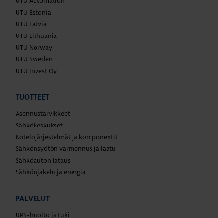
UTU Automation
UTU Estonia
UTU Latvia
UTU Lithuania
UTU Norway
UTU Sweden
UTU Invest Oy
TUOTTEET
Asennustarvikkeet
Sähkökeskukset
Kotelojärjestelmät ja komponentit
Sähkönsyötön varmennus ja laatu
Sähköauton lataus
Sähkönjakelu ja energia
PALVELUT
UPS-huolto ja tuki