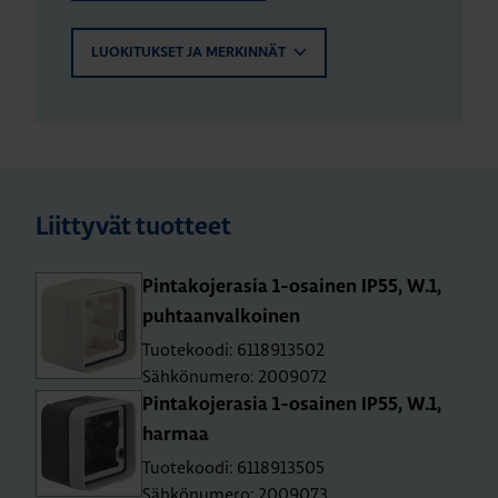
LUOKITUKSET JA MERKINNÄT
Liittyvät tuotteet
Pin­ta­ko­je­ra­sia 1-osai­nen IP55, W.1,
puh­taan­val­koi­nen
Tuotekoodi: 6118913502
Sähkönumero: 2009072
Pin­ta­ko­je­ra­sia 1-osai­nen IP55, W.1,
har­maa
Tuotekoodi: 6118913505
Sähkönumero: 2009073