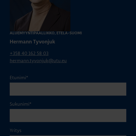
ALUEMYYNTIPÄÄLLIKKÖ, ETELÄ-SUOMI
Hermann Tyvonjuk
+358 40 162 58 03
hermann.tyvonjuk@utu.eu
Etunimi
*
Sukunimi
*
Yritys