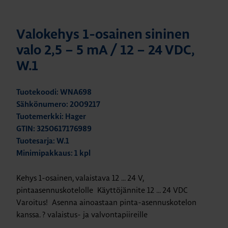
Valokehys 1-osainen sininen
valo 2,5 – 5 mA / 12 – 24 VDC,
W.1
Tuotekoodi: WNA698
Sähkönumero: 2009217
Tuotemerkki: Hager
GTIN: 3250617176989
Tuotesarja: W.1
Minimipakkaus: 1 kpl
Kehys 1-osainen, valaistava 12 ... 24 V,
pintaasennuskotelolle Käyttöjännite 12 ... 24 VDC
Varoitus! Asenna ainoastaan pinta-asennuskotelon
kanssa. ? valaistus- ja valvontapiireille