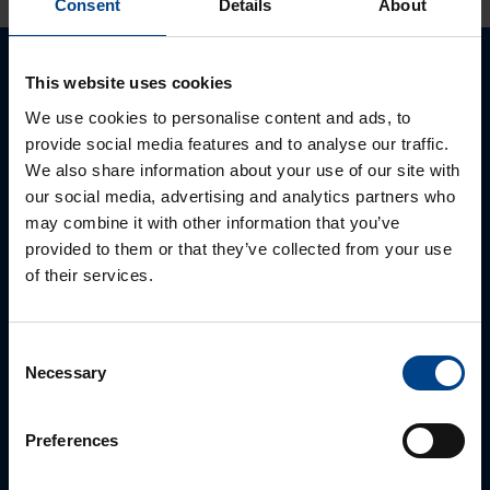
Consent
Details
About
This website uses cookies
Ota yhteyttä!
We use cookies to personalise content and ads, to
Autamme mielellämme, jotta löydämme sinulle
provide social media features and to analyse our traffic.
parhaan ratkaisun. Otathan yhteyttä puhelimitse,
We also share information about your use of our site with
sähköpostitse tai verkkolomakkeen kautta.
our social media, advertising and analytics partners who
may combine it with other information that you’ve
provided to them or that they’ve collected from your use
of their services.
Consent
Necessary
Selection
Preferences
ALUEMYYNTIPÄÄLLIKKÖ, LÄNSI-SUOMI