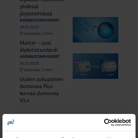
yhdessä
järjestelmässä
ASENNUSTARVIKKEET
24.11.2025
Lukuaika: 3 min
Matter – uusi
älykotistandardi
ASENNUSTARVIKKEET
16.10.2025
Lukuaika: 3 min
Uuden sukupolven
domovea Plus
korvaa domovea
V1:n
KATSO LISÄÄ ARTIKKELEITA