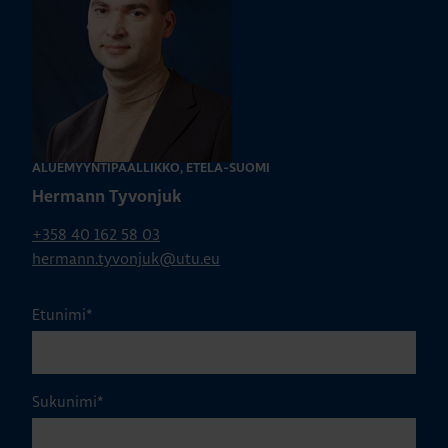
ALUEMYYNTIPÄÄLLIKKÖ, ETELÄ-SUOMI
Hermann Tyvonjuk
+358 40 162 58 03
hermann.tyvonjuk@utu.eu
Etunimi
*
Sukunimi
*