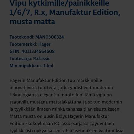
Vipu kytkimille/painikkeille
1/6/7, R.x, Manufaktur Edition,
musta matta
Tuotekoodi: MAN0306324
Tuotemerkki: Hager
GTIN: 4011334564508
Tuotesarja: R.classic
Minimipakkaus: 1 kpl
Hagerin Manufaktur Edition tuo markkinoille
innovatiivisia tuotteita, jotka yhdistävät modernin
teknologian ja elegantin muotoilun. Tämä vipu on
saatavilla mustana mattalakattuna, ja se tuo modernin
ja tyylikkään ilmeen minkä tahansa tilan sisustukseen.
Matta musta on uusin lisäys Hagerin Manufaktur
Edition -kokoelmaan R.Classic-sarjassa, täydentäen
tyylikkäästi nykyaikaisen sähköasennuksen vaatimuksia.