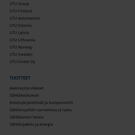
UTU Group
UTU Finland
UTU Automation
UTU Estonia
UTU Latvia
UTU Lithuania
UTU Norway
UTU Sweden
UTU Invest Oy
TUOTTEET
Asennustarvikkeet
Sähkökeskukset
Kotelojärjestelmät ja komponentit
Sähkönsyötön varmennus ja laatu
Sähköauton lataus
Sähkönjakelu ja energia