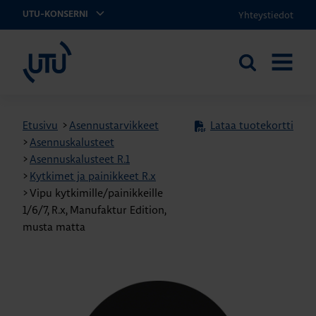
Yhteystiedot
UTU-KONSERNI
UTU
Etsi
AVAA
sivustolta
VALIKK
Etusivu
>
Asennustarvikkeet
Lataa tuotekortti
>
Asennuskalusteet
>
Asennuskalusteet R.1
>
Kytkimet ja painikkeet R.x
>
Vipu kytkimille/painikkeille
1/6/7, R.x, Manufaktur Edition,
musta matta