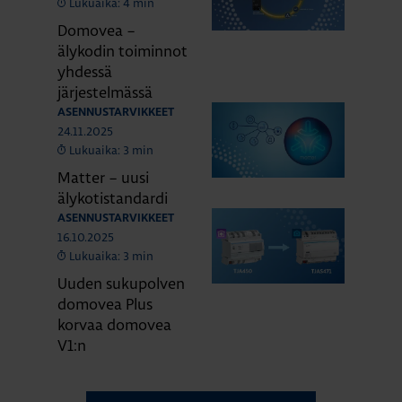
Lukuaika: 4 min
Domovea –
älykodin toiminnot
yhdessä
järjestelmässä
ASENNUSTARVIKKEET
24.11.2025
Lukuaika: 3 min
Matter – uusi
älykotistandardi
ASENNUSTARVIKKEET
16.10.2025
Lukuaika: 3 min
Uuden sukupolven
domovea Plus
korvaa domovea
V1:n