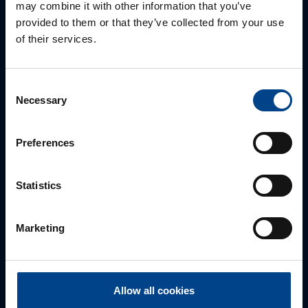
may combine it with other information that you’ve
provided to them or that they’ve collected from your use
ALUEMYYNTIPÄÄLLIKKÖ, LÄNSI-SUOMI
of their services.
Jussi Pernaa
+358 50 596 7006
Consent
jussi.pernaa@utu.eu
Necessary
Selection
Preferences
Statistics
Marketing
ALUEMYYNTIPÄÄLLIKKÖ, ITÄ-SUOMI
Susanna Ahokas
Allow all cookies