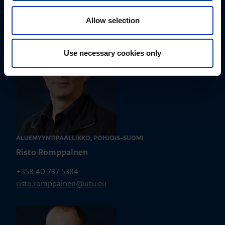
+358 40 687 7998
susanna.ahokas@utu.eu
Allow selection
Use necessary cookies only
ALUEMYYNTIPÄÄLLIKKÖ, POHJOIS-SUOMI
Risto Romppainen
+358 40 737 5384
risto.romppainen@utu.eu