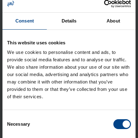
Tuotekoodi: 10142145
Sähkönumero: 2111305
Consent
Details
About
Pei­te­le­vy 4-osai­nen, R.1, alu­mii­
ni/musta kiil­tä­vä
Tuotekoodi: 10142184
This website uses cookies
Sähkönumero: 2111315
We use cookies to personalise content and ads, to
Pei­te­le­vy 4-osai­nen, R.1, ak­ryy­li
provide social media features and to analyse our traffic.
orans­si lä­pi­nä­ky­vä/musta kiil­tä­vä
We also share information about your use of our site with
Tuotekoodi: 10142334
our social media, advertising and analytics partners who
Sähkönumero: 2111397
may combine it with other information that you’ve
Pei­te­le­vy 4-osai­nen, R.1, ak­ryy­li pu­
provided to them or that they’ve collected from your use
of their services.
nai­nen lä­pi­nä­ky­vä/musta kiil­tä­vä
Tuotekoodi: 10142344
Sähkönumero: 2111387
Consent
Pei­te­le­vy 5-osai­nen, R.1, ruos­tu­ma­
Necessary
Selection
ton teräs/musta