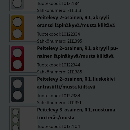
Tuotekoodi: 10122184
Sähkönumero: 2111313
Pei­te­le­vy 2-osai­nen, R.1, ak­ryy­li
orans­si lä­pi­nä­ky­vä/musta kiil­tä­vä
Tuotekoodi: 10122334
Sähkönumero: 2111395
Pei­te­le­vy 2-osai­nen, R.1, ak­ryy­li pu­
nai­nen lä­pi­nä­ky­vä/musta kiil­tä­vä
Tuotekoodi: 10122344
Sähkönumero: 2111385
Pei­te­le­vy 2-osai­nen, R.1, lius­ke­ki­vi
ant­ra­siit­ti/musta kiil­tä­vä
Tuotekoodi: 10122384
Sähkönumero: 2111351
Pei­te­le­vy 3-osai­nen, R.1, ruos­tu­ma­
ton teräs/musta
Tuotekoodi: 10132104