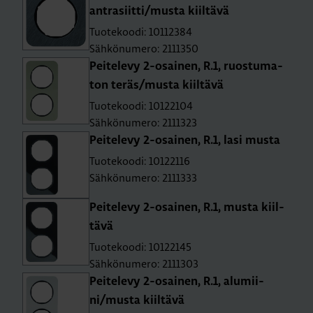
ant­ra­siit­ti/musta kiil­tä­vä
Tuotekoodi: 10112384
Sähkönumero: 2111350
Pei­te­le­vy 2-osai­nen, R.1, ruos­tu­ma­
ton teräs/musta kiil­tä­vä
Tuotekoodi: 10122104
Sähkönumero: 2111323
Pei­te­le­vy 2-osai­nen, R.1, lasi musta
Tuotekoodi: 10122116
Sähkönumero: 2111333
Pei­te­le­vy 2-osai­nen, R.1, musta kiil­
tä­vä
Tuotekoodi: 10122145
Sähkönumero: 2111303
Pei­te­le­vy 2-osai­nen, R.1, alu­mii­
ni/musta kiil­tä­vä