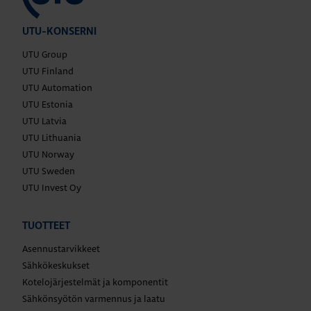
UTU-KONSERNI
UTU Group
UTU Finland
UTU Automation
UTU Estonia
UTU Latvia
UTU Lithuania
UTU Norway
UTU Sweden
UTU Invest Oy
TUOTTEET
Asennustarvikkeet
Sähkökeskukset
Kotelojärjestelmät ja komponentit
Sähkönsyötön varmennus ja laatu