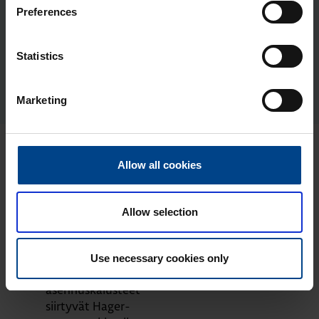
Tuotekoodi: 10152104
Preferences
Sähkönumero: 2111326
Pei­te­le­vy 5-osai­nen, R.1, lasi musta
Statistics
Tuotekoodi: 10152116
Sähkönumero: 2111336
Marketing
Uusimmat artikkelit aiheesta
Allow all cookies
Asennustarvikkeet
Allow selection
ASENNUSTARVIKKEET
4.6.2026
Lukuaika: 3 min
Use necessary cookies only
Berker-
asennuskalusteet
siirtyvät Hager-