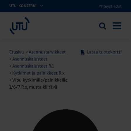
Yhteystiedot
UTU-KONSERNI
UTU
Etsi
AVAA
sivustolta
VALIKK
Etusivu
>
Asennustarvikkeet
Lataa tuotekortti
>
Asennuskalusteet
>
Asennuskalusteet R.1
>
Kytkimet ja painikkeet R.x
>
Vipu kytkimille/painikkeille
1/6/7, R.x, musta kiiltävä