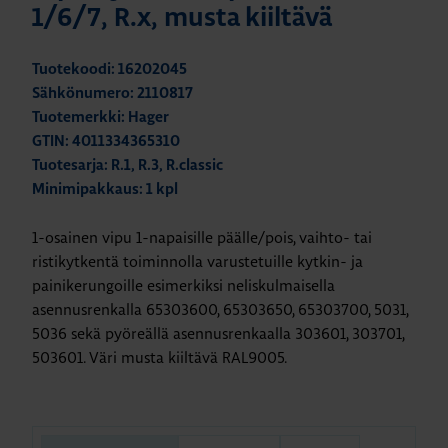
1/6/7, R.x, musta kiiltävä
Tuotekoodi: 16202045
Sähkönumero: 2110817
Tuotemerkki: Hager
GTIN: 4011334365310
Tuotesarja: R.1, R.3, R.classic
Minimipakkaus: 1 kpl
1-osainen vipu 1-napaisille päälle/pois, vaihto- tai
ristikytkentä toiminnolla varustetuille kytkin- ja
painikerungoille esimerkiksi neliskulmaisella
asennusrenkalla 65303600, 65303650, 65303700, 5031,
5036 sekä pyöreällä asennusrenkaalla 303601, 303701,
503601. Väri musta kiiltävä RAL9005.