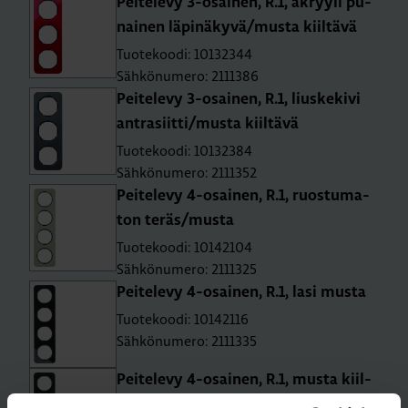
Pei­te­le­vy 3-osai­nen, R.1, ak­ryy­li pu­
nai­nen lä­pi­nä­ky­vä/musta kiil­tä­vä
Tuotekoodi: 10132344
Sähkönumero: 2111386
Pei­te­le­vy 3-osai­nen, R.1, lius­ke­ki­vi
ant­ra­siit­ti/musta kiil­tä­vä
Tuotekoodi: 10132384
Sähkönumero: 2111352
Pei­te­le­vy 4-osai­nen, R.1, ruos­tu­ma­
ton teräs/musta
Tuotekoodi: 10142104
Sähkönumero: 2111325
Pei­te­le­vy 4-osai­nen, R.1, lasi musta
Tuotekoodi: 10142116
Sähkönumero: 2111335
Pei­te­le­vy 4-osai­nen, R.1, musta kiil­
tä­vä