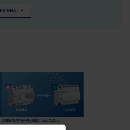
ERKINNÄT
16.10.2025
ASENNUSTARVIKKEET
|
Lukuaika: 3 min