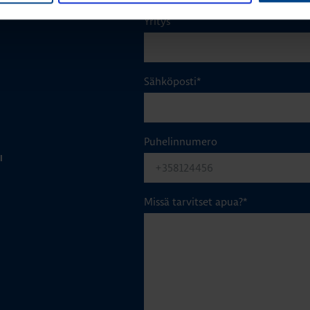
Yritys
Sähköposti
*
Puhelinnumero
I
Missä tarvitset apua?
*