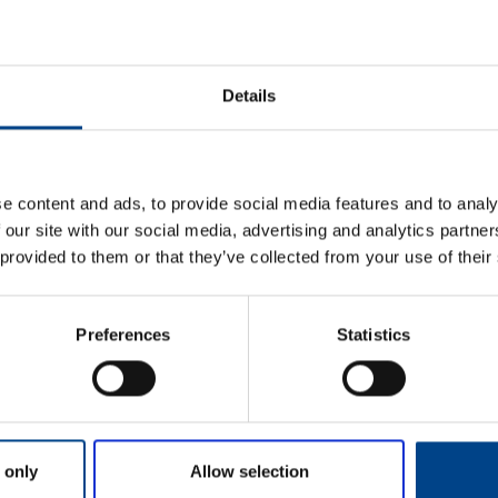
ykodin toiminnot
Matter – uusi älykotistandardi
stelmässä
Details
KATSO LISÄÄ ARTIKKELEITA
e content and ads, to provide social media features and to analy
 our site with our social media, advertising and analytics partn
 provided to them or that they’ve collected from your use of their
Preferences
Statistics
Etunimi
*
aisun. Otathan yhteyttä
Sukunimi
*
 only
Allow selection
OMI