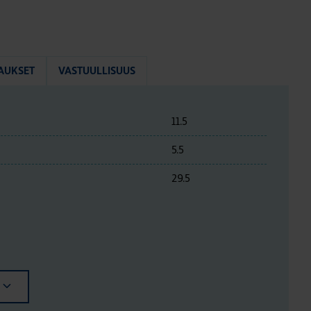
AUKSET
VASTUULLISUUS
11.5
5.5
29.5