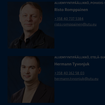
ALUEMYYNTIPÄÄLLIKKÖ, POHJOIS
Risto Romppainen
+358 40 737 5384
risto.romppainen@utu.eu
ALUEMYYNTIPÄÄLLIKKÖ, ETELÄ-SU
Hermann Tyvonjuk
+358 40 162 58 03
hermann.tyvonjuk@utu.eu