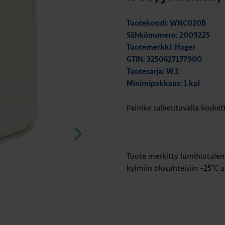
Tuotekoodi: WNC020B
Sähkönumero: 2009225
Tuotemerkki: Hager
GTIN: 3250617177900
Tuotesarja: W.1
Minimipakkaus: 1 kpl
Painike sulkeutuvalla kosket
Tuote merkitty lumihiutalem
kylmiin olosuhteisiin -25°C as