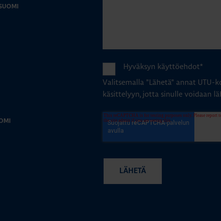
-SUOMI
Hyväksyn käyttöehdot
*
Valitsemalla "Lähetä" annat UTU-ko
käsittelyyn, jotta sinulle voidaan lä
OMI