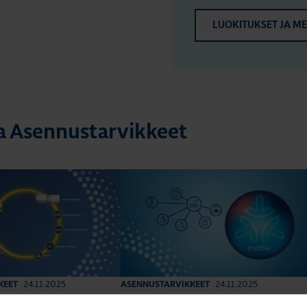
LUOKITUKSET JA M
ta Asennustarvikkeet
24.11.2025
24.11.2025
KEET
ASENNUSTARVIKKEET
min
|
Lukuaika: 3 min