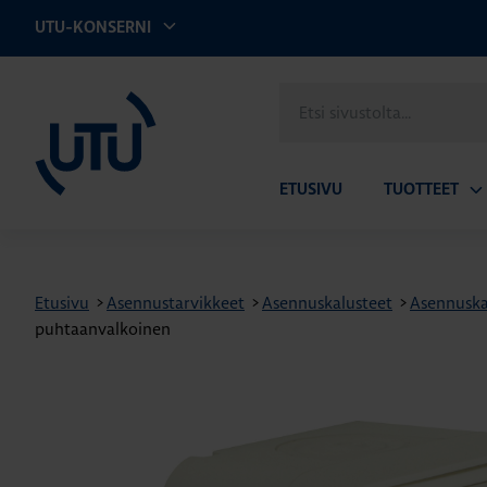
UTU-KONSERNI
UTU
Etsi
sivustolta
ETUSIVU
TUOTTEET
Av
ala
Etusivu
>
Asennustarvikkeet
>
Asennuskalusteet
>
Asennuska
puhtaanvalkoinen