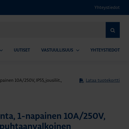
Yhteystiedot
HAE
UUTISET
VASTUULLISUUS
YHTEYSTIEDOT
vaa
Avaa
lavalikko
alavalikko
ainen 10A/250V, IP55, jousiliit.,
Lataa tuotekortti
inta, 1-napainen 10A/250V,
., puhtaanvalkoinen