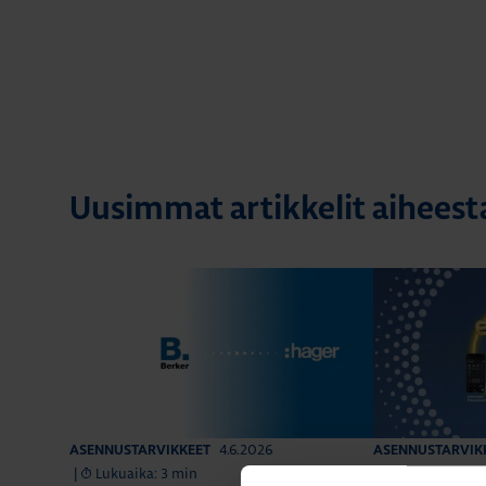
Uusimmat artikkelit aihees
4.6.2026
ASENNUSTARVIKKEET
ASENNUSTARVIK
|
Lukuaika: 3 min
|
Lukuaika: 4 