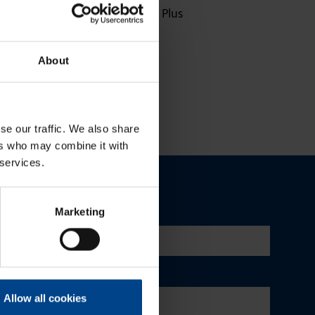
Uuden sukupolven domovea Plus
korvaa domovea V1:n
About
se our traffic. We also share
ers who may combine it with
 services.
Marketing
Allow all cookies