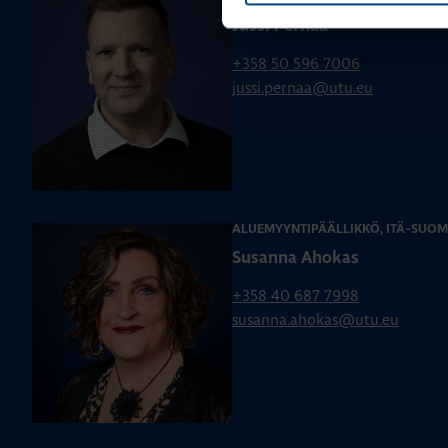
Jussi Pernaa
+358 50 596 7006
jussi.pernaa@utu.eu
ALUEMYYNTIPÄÄLLIKKÖ, ITÄ-SUOM
Susanna Ahokas
+358 40 687 7998
susanna.ahokas@utu.eu