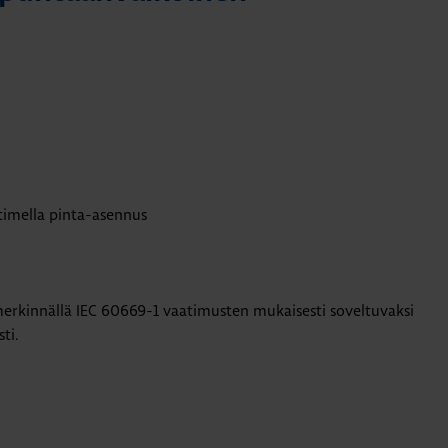
timella pinta-asennus
erkinnällä IEC 60669-1 vaatimusten mukaisesti soveltuvaksi
ti.