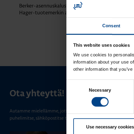
Berker-asennuskalusteet siirtyvät
Domovea – äl
Hager-tuotemerkin alle
yhdessä järje
Consent
This website uses cookies
We use cookies to personalis
information about your use of
other information that you’ve
Consent
Necessary
Selection
Ota yhteyttä!
Autamme mielellämme, jotta löydämme sinulle parhaan ratk
puhelimitse, sähköpostitse tai verkkolomakkeen kautta.
Use necessary cookies
ALUEMYYNTIPÄÄLLIKKÖ, LÄNSI-SU