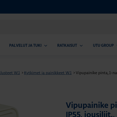
PALVELUT JA TUKI
RATKAISUT
UTU GROUP
aa
Avaa
Avaa
A
valikko
alavalikko
alavalikko
a
lusteet W.1
>
Kytkimet ja painikkeet W.1
>
Vipupainike pinta, 1-nap
Vipupainike p
IP55, jousiliit