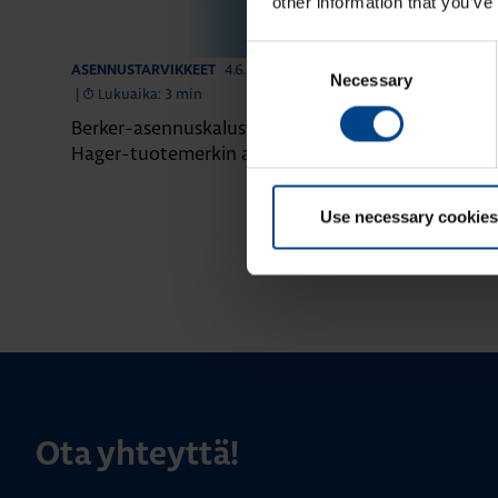
other information that you’ve
Consent
4.6.2026
ASENNUSTARVIKKEET
ASENNUSTARVIK
Necessary
Selection
|
Lukuaika: 3 min
|
Lukuaika: 4 
Berker-asennuskalusteet siirtyvät
Domovea – äl
Hager-tuotemerkin alle
yhdessä järje
Use necessary cookies
Ota yhteyttä!