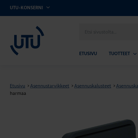
UTU-KONSERNI
UTU
Etsi
sivustolta
ETUSIVU
TUOTTEET
Av
ala
Etusivu
>
Asennustarvikkeet
>
Asennuskalusteet
>
Asennuska
harmaa