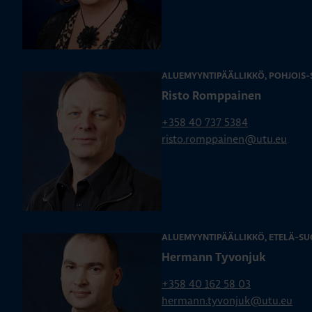
ALUEMYYNTIPÄÄLLIKKÖ, POHJOIS
Risto Romppainen
+358 40 737 5384
risto.romppainen@utu.eu
ALUEMYYNTIPÄÄLLIKKÖ, ETELÄ-SU
Hermann Tyvonjuk
+358 40 162 58 03
hermann.tyvonjuk@utu.eu