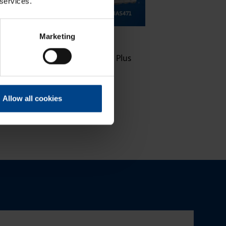
 services.
16.10.2025
ASENNUSTARVIKKEET
Marketing
|
Lukuaika: 3 min
Uuden sukupolven domovea Plus
korvaa domovea V1:n
Allow all cookies