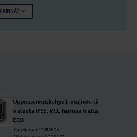
ERKINNÄT
Up­poa­sen­nus­ke­hys 1-osai­nen, tii­
vis­teel­lä IP55, W.1, har­maa matta
ECO
Tuotekoodi: 13283505