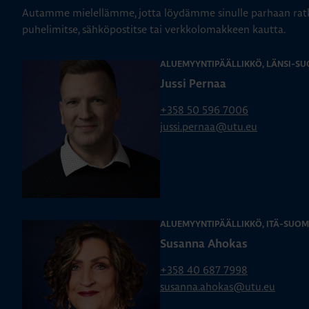
Autamme mielellämme, jotta löydämme sinulle parhaan ratk
puhelimitse, sähköpostitse tai verkkolomakkeen kautta.
ALUEMYYNTIPÄÄLLIKKÖ, LÄNSI-SU
Jussi Pernaa
+358 50 596 7006
jussi.pernaa@utu.eu
ALUEMYYNTIPÄÄLLIKKÖ, ITÄ-SUOM
Susanna Ahokas
+358 40 687 7998
susanna.ahokas@utu.eu