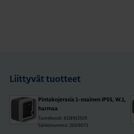
Liittyvät tuotteet
Pin­ta­ko­je­ra­sia 1-osai­nen IP55, W.1,
har­maa
Tuotekoodi: 6118913505
Sähkönumero: 2009073