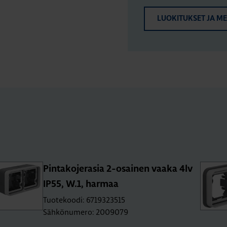
LUOKITUKSET JA M
Pin­ta­ko­je­ra­sia 2-osai­nen vaaka 4lv
IP55, W.1, har­maa
Tuotekoodi: 6719323515
Sähkönumero: 2009079