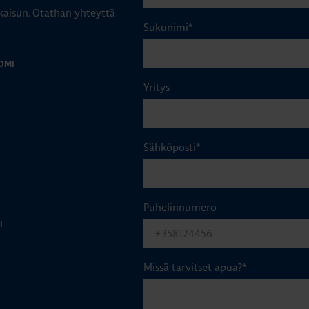
aisun. Otathan yhteyttä
Sukunimi
*
OMI
Yritys
Sähköposti
*
Puhelinnumero
I
Missä tarvitset apua?
*