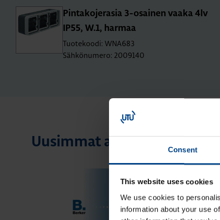
Pin­ta­ko­je­ra­sia 3-osai­nen vaaka 4lv
IP55, W.1, har­maa
Tuotekoodi: WNA683
Sähkönumero: 2009140
Uusimmat artikkelit aihees
Consent
This website uses cookies
We use cookies to personalis
information about your use of