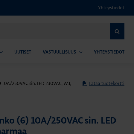
Yhteystiedot
HAE
UUTISET
VASTUULLISUUS
YHTEYSTIEDOT
vaa
Avaa
lavalikko
alavalikko
) 10A/250VAC sin. LED 230VAC, W.1,
Lataa tuotekortti
nko (6) 10A/250VAC sin. LED
harmaa