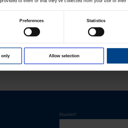
 provided to them or that they’ve collected from your use of their
24.11.2025
24.11.2025
KEET
ASENNUSTARVIKKEET
Preferences
Statistics
min
|
Lukuaika: 3 min
ykodin toiminnot
Matter – uusi älykotistandardi
stelmässä
 only
Allow selection
KATSO LISÄÄ ARTIKKELEITA
Etunimi
*