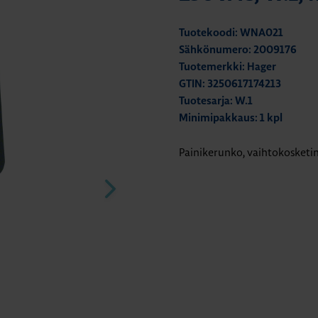
Tuotekoodi: WNA021
Sähkönumero: 2009176
Tuotemerkki: Hager
GTIN: 3250617174213
Tuotesarja: W.1
Minimipakkaus: 1 kpl
Painikerunko, vaihtokosketin