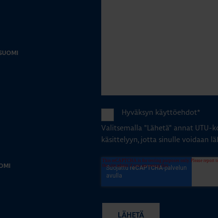
-SUOMI
Hyväksyn käyttöehdot
*
Valitsemalla "Lähetä" annat UTU-ko
käsittelyyn, jotta sinulle voidaan lä
OMI