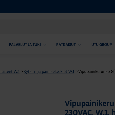
PALVELUT JA TUKI
RATKAISUT
UTU GROUP
aa
Avaa
Avaa
A
valikko
alavalikko
alavalikko
a
lusteet W.1
>
Kytkin- ja painikekeskiöt W.1
>
Vipupainikerunko (6
Vipupainikeru
230VAC, W.1, 