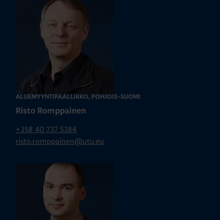
ALUEMYYNTIPÄÄLLIKKÖ, POHJOIS-SUOMI
Risto Romppainen
+358 40 737 5384
risto.romppainen@utu.eu