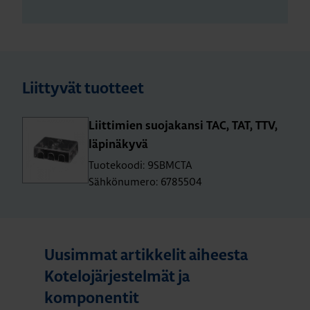
Liittyvät tuotteet
Liit­ti­mien suo­ja­kan­si TAC, TAT, TTV,
lä­pi­nä­ky­vä
Tuotekoodi: 9SBMCTA
Sähkönumero: 6785504
Uusimmat artikkelit aiheesta
Kotelojärjestelmät ja
komponentit