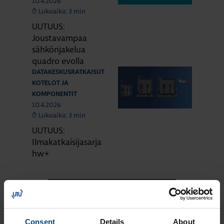
10.4.2026
Lukuaika: 3 min
UUTUUS:
Joustavampaa
sähkönjakelua
quadro evolla
DATAKESKUSRATKAISUT
KOTELOT JA
KOMPONENTIT
10.4.2026
Lukuaika: 3 min
UUTUUS:
Ilmakatkaisijasarja
hw+
KATSO LISÄÄ ARTIKKELEITA
Consent
Details
About