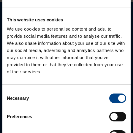
Ota yhteyttä!
This website uses cookies
We use cookies to personalise content and ads, to
Autamme mielellämme, jotta löydämme sinulle
provide social media features and to analyse our traffic.
parhaan ratkaisun. Otathan yhteyttä puhelimitse,
We also share information about your use of our site with
sähköpostitse tai verkkolomakkeen kautta.
our social media, advertising and analytics partners who
may combine it with other information that you’ve
provided to them or that they’ve collected from your use
of their services.
Consent
Necessary
Selection
Preferences
ALUEMYYNTIPÄÄLLIKKÖ, LÄNSI-SUOMI
Jussi Pernaa