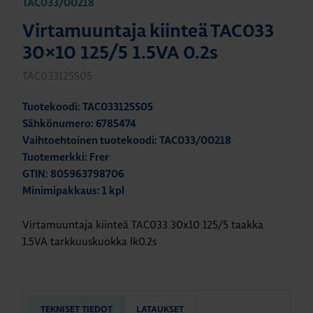
TAC033/00218
Virtamuuntaja kiinteä TAC033
30×10 125/5 1.5VA 0.2s
TAC033125S05
Tuotekoodi: TAC033125S05
Sähkönumero: 6785474
Vaihtoehtoinen tuotekoodi: TAC033/00218
Tuotemerkki: Frer
GTIN: 805963798706
Minimipakkaus: 1 kpl
Virtamuuntaja kiinteä TAC033 30x10 125/5 taakka
1.5VA tarkkuuskuokka lk0.2s
TEKNISET TIEDOT
LATAUKSET