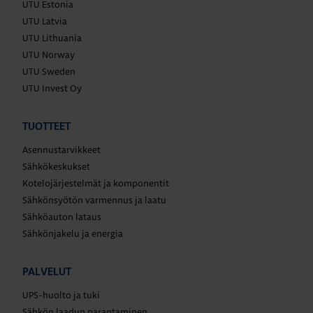
UTU Estonia
UTU Latvia
UTU Lithuania
UTU Norway
UTU Sweden
UTU Invest Oy
TUOTTEET
Asennustarvikkeet
Sähkökeskukset
Kotelojärjestelmät ja komponentit
Sähkönsyötön varmennus ja laatu
Sähköauton lataus
Sähkönjakelu ja energia
PALVELUT
UPS-huolto ja tuki
Sähkön laadun parantaminen