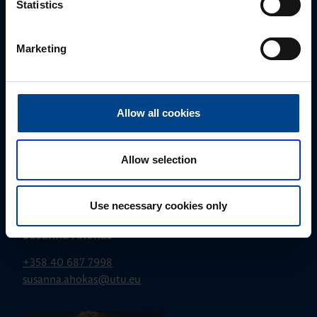
Statistics
+358 50 596 7006
jussi.pernaa@utu.eu
Marketing
Allow all cookies
Allow selection
Use necessary cookies only
ALUEMYYNTIPÄÄLLIKKÖ, ITÄ-SUOMI
Susanna Ahokas
+358 40 687 7998
susanna.ahokas@utu.eu