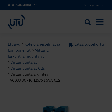
Yhteystiedot
UTU-KONSERNI
UTU
Etsi
AVAA
sivustolta
VALIKK
Etusivu
>
Kotelojärjestelmät ja
Lataa tuotekortti
komponentit
>
Mittarit,
laskurit ja muuntajat
>
Virtamuuntajat
>
Virtamuuntajat 0.2s
>
Virtamuuntaja kiinteä
TAC033 30×10 125/5 1.5VA 0.2s